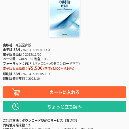
出版社
克誠堂出版
電子版ISBN
978-4-7719-6117-3
電子版発売日
2023/11/20
ページ数
240ページ
判型
B5
フォーマット
PDF（パソコンへのダウンロード不可）
¥5,500
電子版販売価格：
(本体¥5,000＋税10％)
印刷版ISBN
978-4-7719-0583-2
印刷版発行年月
2023/10
カートに入れる
ちょっと立ち読み
ご利用方法
ダウンロード型配信サービス（買切型）
同時使用端末数
2