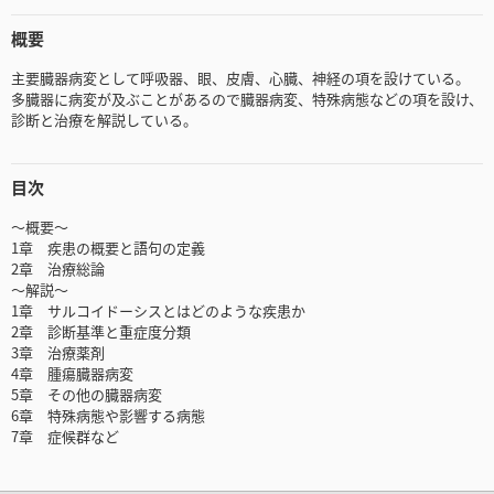
概要
主要臓器病変として呼吸器、眼、皮膚、心臓、神経の項を設けている。
多臓器に病変が及ぶことがあるので臓器病変、特殊病態などの項を設け、
診断と治療を解説している。
目次
～概要～
1章 疾患の概要と語句の定義
2章 治療総論
～解説～
1章 サルコイドーシスとはどのような疾患か
2章 診断基準と重症度分類
3章 治療薬剤
4章 腫瘍臓器病変
5章 その他の臓器病変
6章 特殊病態や影響する病態
7章 症候群など