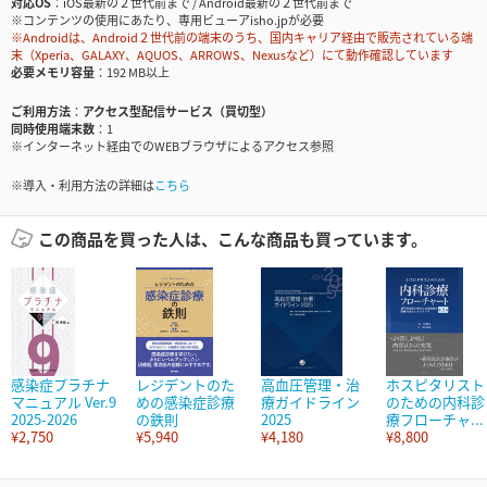
対応OS
iOS最新の２世代前まで / Android最新の２世代前まで
※コンテンツの使用にあたり、専用ビューアisho.jpが必要
※Androidは、Android２世代前の端末のうち、国内キャリア経由で販売されている端
末（Xperia、GALAXY、AQUOS、ARROWS、Nexusなど）にて動作確認しています
必要メモリ容量
192 MB以上
ご利用方法
アクセス型配信サービス（買切型）
同時使用端末数
1
※インターネット経由でのWEBブラウザによるアクセス参照
※導入・利用方法の詳細は
こちら
この商品を買った人は、こんな商品も買っています。
感染症プラチナ
レジデントのた
高血圧管理・治
ホスピタリスト
マニュアル Ver.9
めの感染症診療
療ガイドライン
のための内科診
2025-2026
の鉄則
2025
療フローチャ...
¥2,750
¥5,940
¥4,180
¥8,800