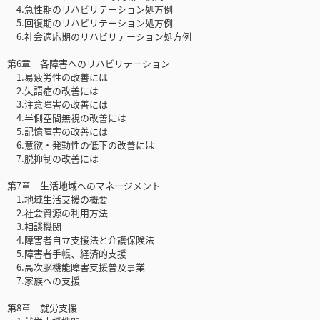
4.急性期のリハビリテーション処方例
5.回復期のリハビリテーション処方例
6.社会適応期のリハビリテーション処方例
第6章 各障害へのリハビリテーション
1.易疲労性の改善には
2.失語症の改善には
3.注意障害の改善には
4.半側空間無視の改善には
5.記憶障害の改善には
6.意欲・発動性の低下の改善には
7.脱抑制の改善には
第7章 生活地域へのマネージメント
1.地域生活支援の概要
2.社会資源の利用方法
3.相談機関
4.障害者自立支援法と介護保険法
5.障害者手帳、経済的支援
6.高次脳機能障害支援普及事業
7.家族への支援
第8章 就労支援