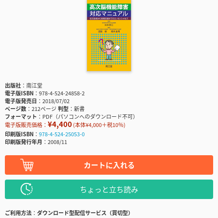
出版社
南江堂
電子版ISBN
978-4-524-24858-2
電子版発売日
2018/07/02
ページ数
212ページ
判型
新書
フォーマット
PDF（パソコンへのダウンロード不可）
¥4,400
電子版販売価格：
(本体¥4,000＋税10％)
印刷版ISBN
978-4-524-25053-0
印刷版発行年月
2008/11
カートに入れる
ちょっと立ち読み
ご利用方法
ダウンロード型配信サービス（買切型）