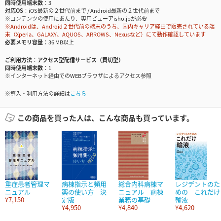
同時使用端末数
3
対応OS
iOS最新の２世代前まで / Android最新の２世代前まで
※コンテンツの使用にあたり、専用ビューアisho.jpが必要
※Androidは、Android２世代前の端末のうち、国内キャリア経由で販売されている端
末（Xperia、GALAXY、AQUOS、ARROWS、Nexusなど）にて動作確認しています
必要メモリ容量
36 MB以上
ご利用方法
アクセス型配信サービス（買切型）
同時使用端末数
1
※インターネット経由でのWEBブラウザによるアクセス参照
※導入・利用方法の詳細は
こちら
この商品を買った人は、こんな商品も買っています。
重症患者管理マ
病棟指示と頻用
総合内科病棟マ
レジデントのた
ニュアル
薬の使い方 決
ニュアル 病棟
めの これだけ
¥7,150
定版
業務の基礎
輸液
¥4,950
¥4,840
¥4,620