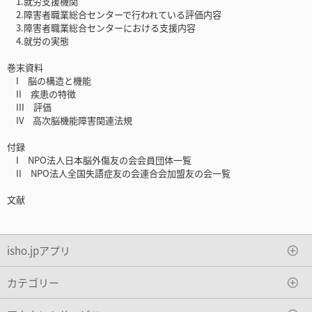
1.就労支援機関
2.障害者職業総合センターで行われている評価内容
3.障害者職業総合センターにおける支援内容
4.就労の実態
巻末資料
I 脳の構造と機能
II 疾患の特徴
III 評価
IV 高次脳機能障害関連法規
付録
I NPO法人日本脳外傷友の会会員団体一覧
II NPO法人全国失語症友の会連合会加盟友の会一覧
文献
isho.jpアプリ
カテゴリー