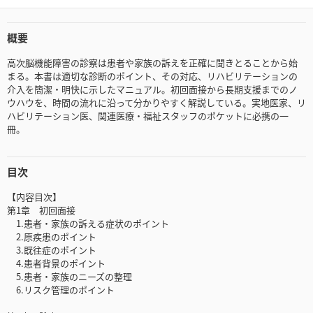
概要
高次脳機能障害の診察は患者や家族の訴えを正確に聞きとることから始
まる。本書は適切な診断のポイント、その対応、リハビリテーションの
介入を簡潔・明快に示したマニュアル。初回面接から長期支援までのノ
ウハウを、時間の流れに沿って分かりやすく解説している。実地医家、リ
ハビリテーション医、関連医療・福祉スタッフのポケットに必携の一
冊。
目次
【内容目次】
第1章 初回面接
1.患者・家族の訴える症状のポイント
2.原疾患のポイント
3.既往症のポイント
4.患者背景のポイント
5.患者・家族のニーズの整理
6.リスク管理のポイント