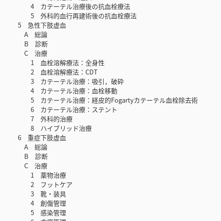
4 カテーテル治療後の抗血栓療法
5 外科的血行再建術後の抗血栓療法
5 急性下肢虚血
A 総論
B 診断
C 治療
1 血栓溶解療法：全身性
2 血栓溶解療法：CDT
3 カテーテル治療：吸引，破砕
4 カテーテル治療：血栓移動
5 カテーテル治療：経皮的Fogartyカテーテル血栓除去術
6 カテーテル治療：ステント
7 外科的治療
8 ハイブリッド治療
6 重症下肢虚血
A 総論
B 診断
C 治療
1 薬物治療
2 フットケア
3 靴・装具
4 創傷管理
5 感染管理