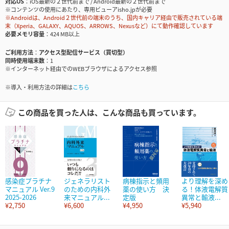
対応OS
iOS最新の２世代前まで / Android最新の２世代前まで
※コンテンツの使用にあたり、専用ビューアisho.jpが必要
※Androidは、Android２世代前の端末のうち、国内キャリア経由で販売されている端
末（Xperia、GALAXY、AQUOS、ARROWS、Nexusなど）にて動作確認しています
必要メモリ容量
424 MB以上
ご利用方法
アクセス型配信サービス（買切型）
同時使用端末数
1
※インターネット経由でのWEBブラウザによるアクセス参照
※導入・利用方法の詳細は
こちら
この商品を買った人は、こんな商品も買っています。
感染症プラチナ
ジェネラリスト
病棟指示と頻用
より理解を深め
マニュアル Ver.9
のための内科外
薬の使い方 決
る！体液電解質
2025-2026
来マニュアル...
定版
異常と輸液...
¥2,750
¥6,600
¥4,950
¥5,940