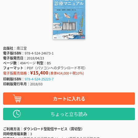
出版社
南江堂
電子版ISBN
978-4-524-24673-1
電子版発売日
2018/04/23
ページ数
494ページ
判型
B5
フォーマット
PDF（パソコンへのダウンロード不可）
¥15,400
電子版販売価格：
(本体¥14,000＋税10％)
印刷版ISBN
978-4-524-25223-7
印刷版発行年月
2018/03
カートに入れる
ちょっと立ち読み
ご利用方法
ダウンロード型配信サービス（買切型）
同時使用端末数
3