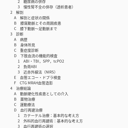
2 糖尿病の併存
3 慢性腎不全の併存（透析患者）
2 解剖
A 解剖と症状の関係
B 膝窩動脈とその周囲疾患
C 膝下動脈～足動脈まで
3 診断
A 病歴
B 身体所見
C 重症度診断
D 下肢血流の機能的検査
1 ABI・TBI，SPP，tcPO2
2 負荷ABI
3 近赤外線法（NIRS）
E 血管エコー・ドプラ検査
F CTG MRAH血管造影
4 治療総論
A 動脈硬化性疾患としての介入
B 薬物治療
C 運動療法
D 血行再建治療
1 カテーテル治療：基本的な考え方
2 外科的血行再建術：基本的な考え方
3 血行再建術の選択