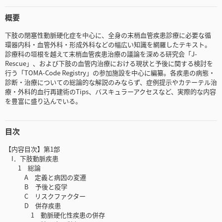
概要
下肢の閉塞性動脈硬化症を中心に、全身の末梢血管疾患診療に必要な循
環器内科・血管外科・形成外科などの幅広い知識を網羅したテキスト。
診療科の垣根を越えて末梢血管疾患治療の議論を深める研究会「J-
Rescue」、および下肢の血管内治療における現状と予後に関する検討を
行う「TOMA-Code Registry」の参加施設を中心に編纂。各疾患の病態・
診断・治療についての総論的な解説のみならず、症例提示やカテーテル治
療・外科的血行再建術のTips、バスキュラーアクセスなど、実際的な内容
を豊富に盛り込んでいる。
目次
【内容目次】第1部
I．下肢動脈疾患
1 総論
A 定義と病因の変遷
B 予後と疫学
C リスクファクター
D 併存疾患
1 動脈硬化性疾患の併存