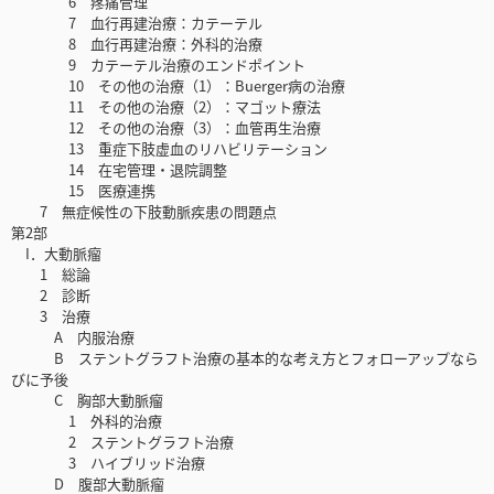
6 疼痛管理
7 血行再建治療：カテーテル
8 血行再建治療：外科的治療
9 カテーテル治療のエンドポイント
10 その他の治療（1）：Buerger病の治療
11 その他の治療（2）：マゴット療法
12 その他の治療（3）：血管再生治療
13 重症下肢虚血のリハビリテーション
14 在宅管理・退院調整
15 医療連携
7 無症候性の下肢動脈疾患の問題点
第2部
I．大動脈瘤
1 総論
2 診断
3 治療
A 内服治療
B ステントグラフト治療の基本的な考え方とフォローアップなら
びに予後
C 胸部大動脈瘤
1 外科的治療
2 ステントグラフト治療
3 ハイブリッド治療
D 腹部大動脈瘤