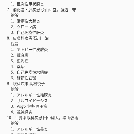
1．亜急性甲状腺炎
7．消化管・肝疾患 永山和宜，渡辺 守
総論
1．潰瘍性大腸炎
2．クローン病
3．自己免疫性肝炎
8．皮膚科疾患 石川 治
総論
1．アトピー性皮膚炎
2．蕁麻疹
3．虫刺症
4．薬疹
5．自己免疫性水疱症
6．結節性紅斑
9．眼科疾患 高村悦子
総論
1．アレルギー性結膜炎
2．サルコイドーシス
3．Vogt-小柳-原田病
4．視神経炎
10．耳鼻咽喉科疾患 田中翔太，増山敬祐
総論
1．アレルギー性鼻炎