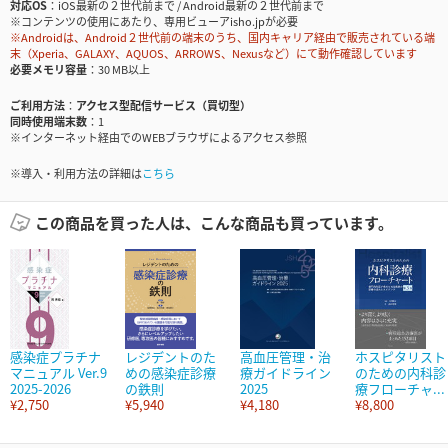
対応OS
iOS最新の２世代前まで / Android最新の２世代前まで
※コンテンツの使用にあたり、専用ビューアisho.jpが必要
※Androidは、Android２世代前の端末のうち、国内キャリア経由で販売されている端
末（Xperia、GALAXY、AQUOS、ARROWS、Nexusなど）にて動作確認しています
必要メモリ容量
30 MB以上
ご利用方法
アクセス型配信サービス（買切型）
同時使用端末数
1
※インターネット経由でのWEBブラウザによるアクセス参照
※導入・利用方法の詳細は
こちら
この商品を買った人は、こんな商品も買っています。
感染症プラチナ
レジデントのた
高血圧管理・治
ホスピタリスト
マニュアル Ver.9
めの感染症診療
療ガイドライン
のための内科診
2025-2026
の鉄則
2025
療フローチャ...
¥2,750
¥5,940
¥4,180
¥8,800