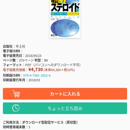
出版社
羊土社
電子版ISBN
電子版発売日
2018/04/23
ページ数
375ページ
判型
B6
フォーマット
PDF（パソコンへのダウンロード不可）
¥4,730
電子版販売価格：
(本体¥4,300＋税10％)
印刷版ISBN
978-4-7581-1822-4
印刷版発行年月
2018/03
カートに入れる
ちょっと立ち読み
ご利用方法
ダウンロード型配信サービス（買切型）
同時使用端末数
3