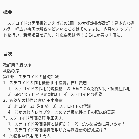
概要
「ステロイドの実用書といえばこの1冊」の大好評書が改訂！具体的な処
方例・幅広い疾患の解説などいいところはそのままに，内容のアップデー
トを行い，新規項目を追加．対応疾患は48！さらに充実の１冊に．
目次
改訂第３版の序
初版の序
第1 部 ステロイドの基礎知識
1．ステロイドの作用機構 田中廣壽，吉川賢忠
1）ステロイドの作用発現機構 2）GRによる免疫抑制・抗炎症作用
3）GRとステロイドの副作用 4）ステロイドの代謝
2．各薬剤の特性と違い 田中廣壽
1）経口薬 2）注射薬 3）ステロイドの代謝
4）ほかの核内レセプターとの交差反応性とその臨床的意義
3．ステロイド等価換算 亀田秀人
1）ステロイド等価換算とは何か？ 2）どんな場合に用いるか？
3）ステロイド等価換算を用いた製剤変更の留意点は？
4．薬物相互作用 亀田秀人