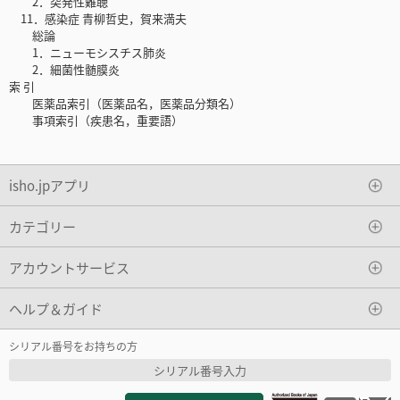
2．突発性難聴
11．感染症 青柳哲史，賀来満夫
総論
1．ニューモシスチス肺炎
2．細菌性髄膜炎
索 引
医薬品索引（医薬品名，医薬品分類名）
事項索引（疾患名，重要語）
isho.jpアプリ
カテゴリー
アカウントサービス
ヘルプ＆ガイド
シリアル番号をお持ちの方
シリアル番号入力