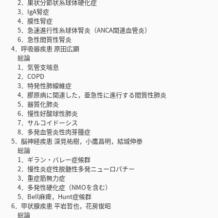
2．巣状分節状糸球体硬化症
3．IgA腎症
4．膜性腎症
5．急速進行性糸球体腎炎（ANCA関連血管炎）
6．急性間質性腎炎
4．呼吸器疾患 原田広顕
総論
1．気管支喘息
2．COPD
3．特発性肺線維症
4．膠原病に関連した，亜急性に進行する間質性肺炎
5．器質化肺炎
6．慢性好酸球性肺炎
7．サルコイドーシス
8．多発血管炎性肉芽腫症
5．脳神経疾患 深見祐樹，小鷹昌明，結城伸𣳾
総論
1．ギラン・バレー症候群
2．慢性炎症性脱髄性多発ニューロパチー
3．重症筋無力症
4．多発性硬化症（NMOを含む）
5．Bell麻痺，Hunt症候群
6．甲状腺疾患 平岩哲也，花房俊昭
総論