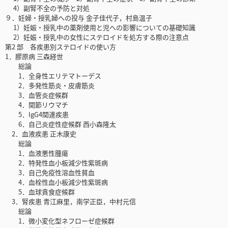
4）副腎不全の予防と対処
９．妊婦・授乳婦への投与 金子佳代子，村島温子
1）妊娠・授乳中の薬剤使用と児への影響についての基礎知識
2）妊娠・授乳中の女性にステロイドを処方する際の注意点
第2 部 各疾患別ステロイドの使い方
1．膠原病 三森経世
総論
1．全身性エリテマトーデス
2．多発性筋炎・皮膚筋炎
3．血管炎症候群
4．関節リウマチ
5．IgG4関連疾患
6．自己炎症性症候群 西小森隆太
2．血液疾患 正木康史
総論
1．血液悪性腫瘍
2．特発性血小板減少性紫斑病
3．自己免疫性溶血性貧血
4．血栓性血小板減少性紫斑病
5．血球貪食症候群
3．腎疾患 青江麻里，南学正臣，中村元信
総論
1．微小変化型ネフローゼ症候群