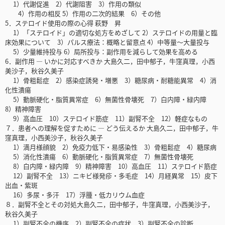
1）代謝促進 2）代謝阻害 3）作用の類似
4）作用の相反 5）作用の二次的結果 6）その他
5．ステロイド使用の際の心得 萩野 昇
1）「ステロイド」の適切な処方をめざして 2）ステロイドの用量と臨
床効果について 3）パルス療法：概略と留意点 4）中等量〜大量投与
5）少量維持投与 6）局所投与：副作用を減らして効果を高める
6．副作用 ― いかに対応すべきか 大島久二，田中郁子，牛窪真理，小西
美沙子，秋谷久美子
1）骨粗鬆症 2）感染症誘発・増悪 3）糖尿病・耐糖能異常 4）消
化性潰瘍
5）動脈硬化・脂質異常症 6）無菌性骨壊死 7）白内障・緑内障
8）精神障害
9）高血圧 10）ステロイド筋症 11）副腎不全 12）軽症なもの
７．患者への理解を促すために ― どう伝えるか 大島久二，田中郁子，牛
窪真理，小西美沙子，秋谷久美子
1）満月様顔貌 2）免疫力低下・易感染性 3）骨粗鬆症 4）糖尿病
5）消化性潰瘍 6）動脈硬化・脂質異常症 7）無菌性骨壊死
8）白内障・緑内障 9）精神障害 10）高血圧 11）ステロイド筋症
12）副腎不全 13）ニキビ様発疹・多毛症 14）月経異常 15）皮下
出血・紫斑
16）多尿・多汗 17）浮腫・低カリウム血症
８．副腎不全とその対処大島久二，田中郁子，牛窪真理，小西美沙子，
秋谷久美子
1）副腎不全の機序 2）副腎不全の症状 3）副腎不全の診断