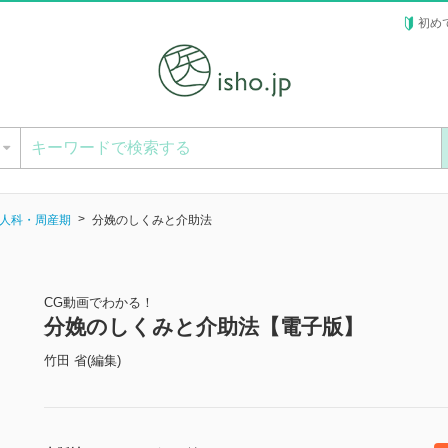
初め
ー
人科・周産期
分娩のしくみと介助法
CG動画でわかる！
分娩のしくみと介助法【電子版】
竹田 省(編集)