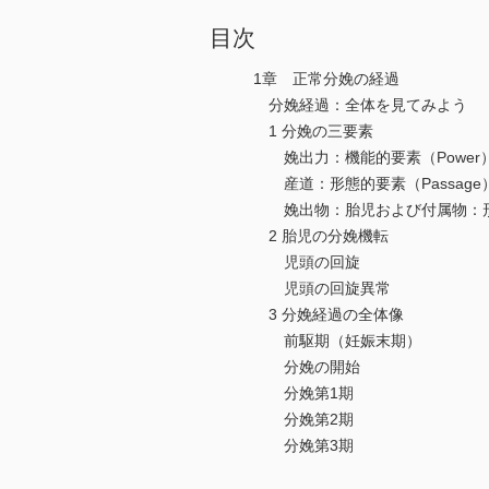
目次
1章 正常分娩の経過
分娩経過：全体を見てみよう
1 分娩の三要素
娩出力：機能的要素（Power
産道：形態的要素（Passage
娩出物：胎児および付属物：形態的
2 胎児の分娩機転
児頭の回旋
児頭の回旋異常
3 分娩経過の全体像
前駆期（妊娠末期）
分娩の開始
分娩第1期
分娩第2期
分娩第3期