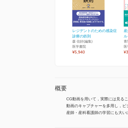
レジデントのための感染症
産
診療の鉄則
ル
森 信好(編集)
青
医学書院
医
¥5,940
¥3
概要
CG動画を用いて，実際には見る
動画のキャプチャーを多用し，ビ
産師・産科看護師の学習にも大い