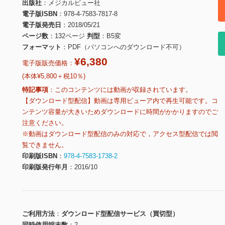
出版社
メジカルビュー社
電子版ISBN
978-4-7583-7817-8
電子版発売日
2018/05/21
ページ数
132ページ
判型
B5変
フォーマット
PDF（パソコンへのダウンロード不可）
¥6,380
電子版販売価格：
(本体¥5,800＋税10％)
特記事項
このコンテンツには動画が収録されています。
【ダウンロード型配信】動画は専用ビューア内で再生可能です。コ
ンテンツ容量が大きいためダウンロードに時間がかかりますのでご
注意ください。
※動画はダウンロード型配信のみの対応で，アクセス型配信では閲
覧できません。
印刷版ISBN
978-4-7583-1738-2
印刷版発行年月
2016/10
ご利用方法
ダウンロード型配信サービス（買切型）
同時使用端末数
2