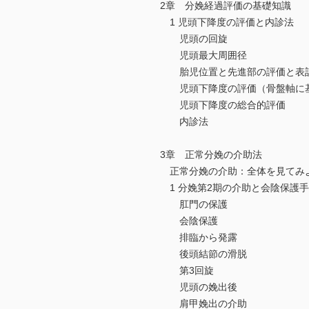
2章 分娩経過評価の基礎知識
1 児頭下降度の評価と内診法
児頭の回旋
児頭最大周囲径
胎児位置と先進部の評価と表
児頭下降度の評価（骨盤軸に基づいた
児頭下降度の総合的評価
内診法
3章 正常分娩の介助法
正常分娩の介助：全体を見てみ
1 分娩第2期の介助と会陰保護
肛門の保護
会陰保護
排臨から発露
後頭結節の滑脱
第3回旋
児頭の娩出後
肩甲娩出の介助