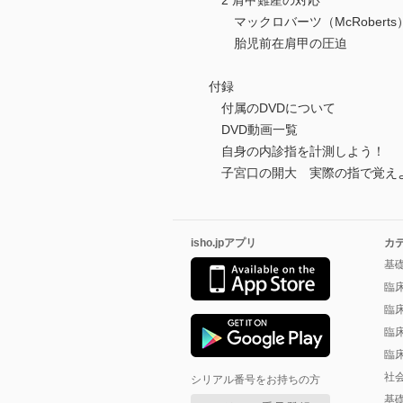
2 肩甲難産の対応
マックロバーツ（McRoberts
胎児前在肩甲の圧迫
付録
付属のDVDについて
DVD動画一覧
自身の内診指を計測しよう！
子宮口の開大 実際の指で覚え
isho.jpアプリ
カ
基
臨
臨
臨
臨
社
シリアル番号をお持ちの方
基