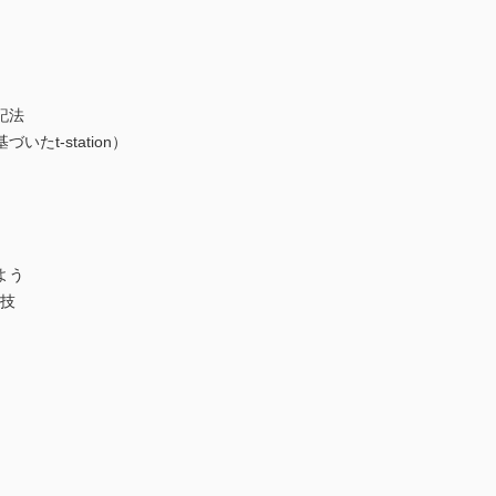
記法
t-station）
よう
手技