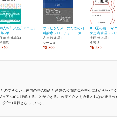
婦人科外来処方マニュア
ホスピタリストのための内
ICU医の素 By s
 第6版
科診療フローチャート 第...
症患者管理レシ
野 敏博(他編集)
髙岸 勝繁(著)
太田 啓介(著)
学書院
シーニュ
金芳堂
,740
¥8,800
¥5,280
ことのできない母体内の児の動きと産道の位置関係を中心にわかりやす
ジュアル的に理解することができる。医療的介入を必要としない正常分
に役立つ書籍となっている。