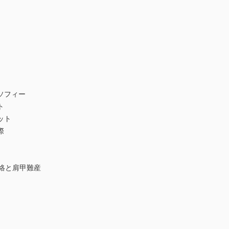
ソフィー
ト
ット
際
絡と肩甲難産