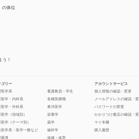
）の体位
よう！
テゴリー
アカウントサービス
礎医学系
看護教員・学生
個人情報の確認・変更
床医学・内科系
各種医療職
メールアドレスの確認・変
床医学・外科系
東洋医学
パスワードの変更
床医学（領域別）
栄養学
かかりつけ書店の確認・変
床医学（テーマ別）
薬学
マイ本棚
会医学系・医学一般など
歯科学
購入履歴
礎看護
保健・体育