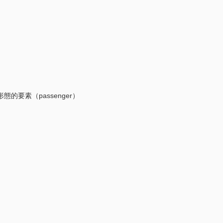
）
）
要素（passenger）