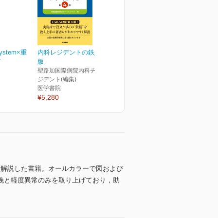
ystem×重
内科レジデントの鉄則 第4
ピ
版
聖路加国際病院内科チーフレ
ジデント(編集)
医学書院
¥5,280
く解説した書籍。オールカラーで図および
娩と軽度異常のみを取り上げており，助