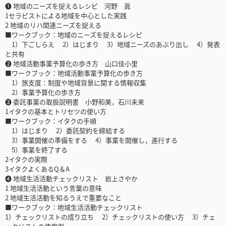
❶ 地域のニーズを捉えるレシピ 河野 眞
1セラピストによる地域を中心とした実践
2 地域のリハ関連ニーズを捉える
■ワークブック：地域のニーズを捉えるレシピ
1）下ごしらえ 2）はじまり 3）地域ニーズのあぶり出し 4）発表
と共有
❷ 地域活動事業予算化の歩き方 山口佳小里
■ワークブック：地域活動事業予算化の歩き方
1）旅支度：制度や地域背景に関する情報収集
2）事業予算化の歩き方
❸ 委託事業の取扱説明書 小野和美，石川未来
1イタクの基本とトリセツの使い方
■ワークブック：イタクの手順
1）はじまり 2）委託契約を締結する
3）事業開催の準備をする 4）事業を開催し，進行する
5）事業を終了する
2イタクの実際
3イタクよくあるQ＆A
❹ 地域生活活動チェックリスト 岩上さやか
1 地域生活活動という言葉の意味
2 地域生活活動を知るうえで重要なこと
■ワークブック：地域生活活動チェックリスト
1）チェックリストの成り立ち 2）チェックリストの使い方 3）チェ