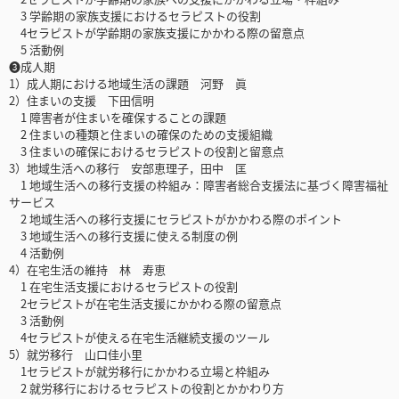
3 学齢期の家族支援におけるセラピストの役割
4セラピストが学齢期の家族支援にかかわる際の留意点
5 活動例
❸成人期
1）成人期における地域生活の課題 河野 眞
2）住まいの支援 下田信明
1 障害者が住まいを確保することの課題
2 住まいの種類と住まいの確保のための支援組織
3 住まいの確保におけるセラピストの役割と留意点
3）地域生活への移行 安部恵理子，田中 匡
1 地域生活への移行支援の枠組み：障害者総合支援法に基づく障害福祉
サービス
2 地域生活への移行支援にセラピストがかかわる際のポイント
3 地域生活への移行支援に使える制度の例
4 活動例
4）在宅生活の維持 林 寿恵
1 在宅生活支援におけるセラピストの役割
2セラピストが在宅生活支援にかかわる際の留意点
3 活動例
4セラピストが使える在宅生活継続支援のツール
5）就労移行 山口佳小里
1セラピストが就労移行にかかわる立場と枠組み
2 就労移行におけるセラピストの役割とかかわり方