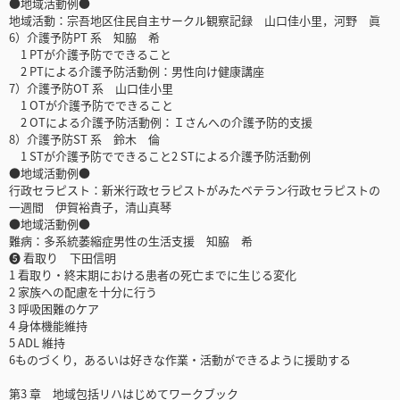
●地域活動例●
地域活動：宗吾地区住民自主サークル観察記録 山口佳小里，河野 眞
6）介護予防PT 系 知脇 希
1 PTが介護予防でできること
2 PTによる介護予防活動例：男性向け健康講座
7）介護予防OT 系 山口佳小里
1 OTが介護予防でできること
2 OTによる介護予防活動例：Ｉさんへの介護予防的支援
8）介護予防ST 系 鈴木 倫
1 STが介護予防でできること2 STによる介護予防活動例
●地域活動例●
行政セラピスト：新米行政セラピストがみたベテラン行政セラピストの
一週間 伊賀裕貴子，清山真琴
●地域活動例●
難病：多系統萎縮症男性の生活支援 知脇 希
❺ 看取り 下田信明
1 看取り・終末期における患者の死亡までに生じる変化
2 家族への配慮を十分に行う
3 呼吸困難のケア
4 身体機能維持
5 ADL 維持
6ものづくり，あるいは好きな作業・活動ができるように援助する
第3 章 地域包括リハはじめてワークブック