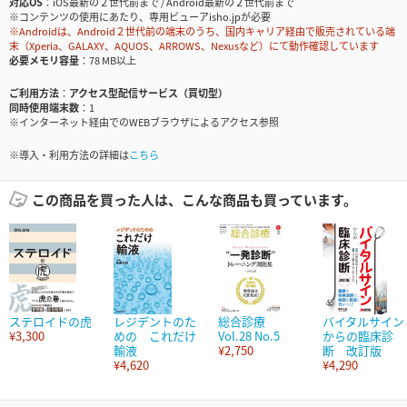
対応OS
iOS最新の２世代前まで / Android最新の２世代前まで
※コンテンツの使用にあたり、専用ビューアisho.jpが必要
※Androidは、Android２世代前の端末のうち、国内キャリア経由で販売されている端
末（Xperia、GALAXY、AQUOS、ARROWS、Nexusなど）にて動作確認しています
必要メモリ容量
78 MB以上
ご利用方法
アクセス型配信サービス（買切型）
同時使用端末数
1
※インターネット経由でのWEBブラウザによるアクセス参照
※導入・利用方法の詳細は
こちら
この商品を買った人は、こんな商品も買っています。
ステロイドの虎
レジデントのた
総合診療
バイタルサイン
¥3,300
めの これだけ
Vol.28 No.5
からの臨床診
輸液
¥2,750
断 改訂版
¥4,620
¥4,290