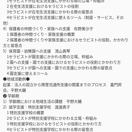
1セラピストが在宅生活支援にかかわる際の立場・枠組み
2 在宅生活支援におけるセラピストの役割
3セラピストが在宅生活支援にかかわる際の留意点
4セラピストが在宅生活支援に使えるツール（制度・サービス，その
他）
4）保護者の仲間づくり・家族への支援 佐野美沙子
1 保護者の仲間づくり・家族支援の概要
2 保護者の仲間づくりや家族支援におけるセラピストの役割，かかわり
方と留意点
5）保育園・幼稚園への支援 清山真琴
1セラピストが園支援にかかわる際の立場，枠組み
2 園への支援・園での支援におけるセラピストの役割とかかわり方
3セラピストが園への支援・園での支援にかかわる際の留意点
4 園支援に使えるツール
●地域活動例●
起業：法人の設立から障害児通所支援の開業までのプロセス 嘉門邦
岳，平野大輔
❷ 学齢期
1）学齢期における地域生活の課題 平野大輔
2）就学支援：特別支援学校 渡邉貴子
1 特別支援学校の概要
2セラピストが特別支援学校にかかわる立場・枠組み
3 特別支援学校におけるセラピストの役割とかかわり方
4セラピストが特別支援学校にかかわる際の留意点