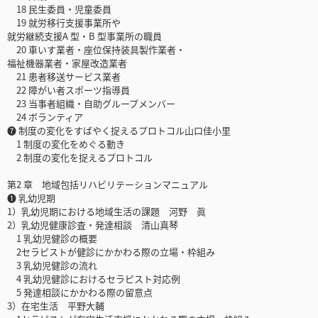
18 民生委員・児童委員
19 就労移行支援事業所や
就労継続支援A 型・B 型事業所の職員
20 車いす業者・座位保持装具製作業者・
福祉機器業者・家屋改造業者
21 患者移送サービス業者
22 障がい者スポーツ指導員
23 当事者組織・自助グループメンバー
24 ボランティア
❼ 制度の変化をすばやく捉えるプロトコル山口佳小里
1 制度の変化をめぐる動き
2 制度の変化を捉えるプロトコル
第2 章 地域包括リハビリテーションマニュアル
❶ 乳幼児期
1）乳幼児期における地域生活の課題 河野 眞
2）乳幼児健康診査・発達相談 清山真琴
1 乳幼児健診の概要
2セラピストが健診にかかわる際の立場・枠組み
3 乳幼児健診の流れ
4 乳幼児健診におけるセラピスト対応例
5 発達相談にかかわる際の留意点
3）在宅生活 平野大輔