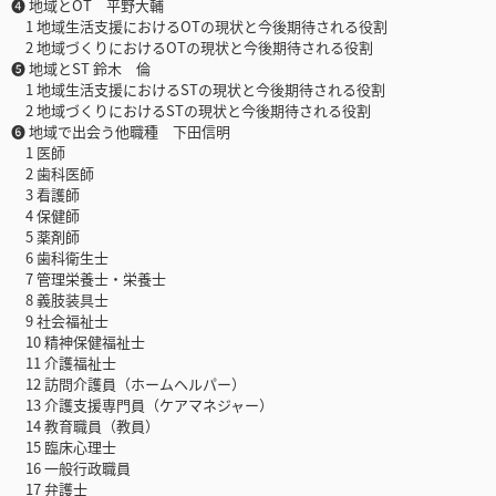
❹ 地域とOT 平野大輔
1 地域生活支援におけるOTの現状と今後期待される役割
2 地域づくりにおけるOTの現状と今後期待される役割
❺ 地域とST 鈴木 倫
1 地域生活支援におけるSTの現状と今後期待される役割
2 地域づくりにおけるSTの現状と今後期待される役割
❻ 地域で出会う他職種 下田信明
1 医師
2 歯科医師
3 看護師
4 保健師
5 薬剤師
6 歯科衛生士
7 管理栄養士・栄養士
8 義肢装具士
9 社会福祉士
10 精神保健福祉士
11 介護福祉士
12 訪問介護員（ホームヘルパー）
13 介護支援専門員（ケアマネジャー）
14 教育職員（教員）
15 臨床心理士
16 一般行政職員
17 弁護士