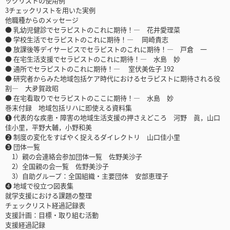
ックリストの使用例
3チェックリストを用いた実例
他職種からのメッセージ
● 乳幼児健診でセラピストのこれに期待！― 花井愛理菜
● 学校生活でセラピストのこれに期待！― 岡崎貴志
● 放課後等デイサービスでセラピストのこれに期待！― 戸倉 一
● 在宅生活支援でセラピストのこれに期待！― 水島 妙
● 通所でセラピストのこれに期待！― 室伏美佐子 192
● 研究者からみた地域包括ケア時代におけるセラピストに期待される役
割― 大夛賀政昭
● 在宅看取りでセラピストのここに期待！― 水島 妙
巻末付録 地域包括リハに即使える資料集
❶ 代表的な疾患・障害の地域生活支援の押さえどころ 河野 眞，山口
佳小里，平野大輔，小野和美
❷ 制度の変化をすばやく捉えるダイレクトリ 山口佳小里
❸ 団体一覧
1）親の会連絡会参加団体一覧 佐野美沙子
2）全国親の会一覧 佐野美沙子
3）自助グループ：全国組織・主要団体 安部恵理子
❹ 地域で役立つ図表集
就学支援における課題の整理
チェックリスト経過記録表
支援計画：目標・取り組む活動
支援経過記録