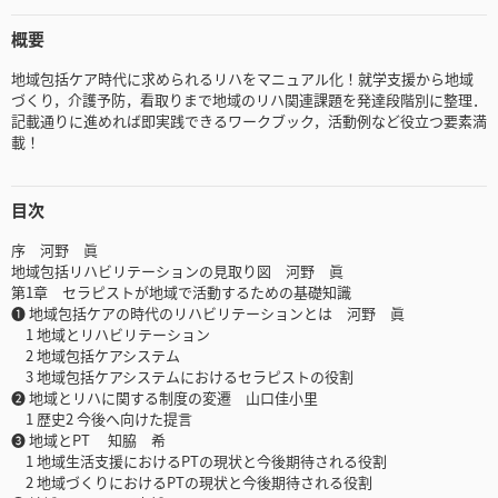
概要
地域包括ケア時代に求められるリハをマニュアル化！就学支援から地域
づくり，介護予防，看取りまで地域のリハ関連課題を発達段階別に整理．
記載通りに進めれば即実践できるワークブック，活動例など役立つ要素満
載！
目次
序 河野 眞
地域包括リハビリテーションの見取り図 河野 眞
第1章 セラピストが地域で活動するための基礎知識
❶ 地域包括ケアの時代のリハビリテーションとは 河野 眞
1 地域とリハビリテーション
2 地域包括ケアシステム
3 地域包括ケアシステムにおけるセラピストの役割
❷ 地域とリハに関する制度の変遷 山口佳小里
1 歴史2 今後へ向けた提言
❸ 地域とPT 知脇 希
1 地域生活支援におけるPTの現状と今後期待される役割
2 地域づくりにおけるPTの現状と今後期待される役割