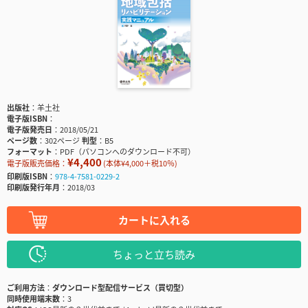
出版社
羊土社
電子版ISBN
電子版発売日
2018/05/21
ページ数
302ページ
判型
B5
フォーマット
PDF（パソコンへのダウンロード不可）
¥4,400
電子版販売価格：
(本体¥4,000＋税10％)
印刷版ISBN
978-4-7581-0229-2
印刷版発行年月
2018/03
カートに入れる
ちょっと立ち読み
ご利用方法
ダウンロード型配信サービス（買切型）
同時使用端末数
3