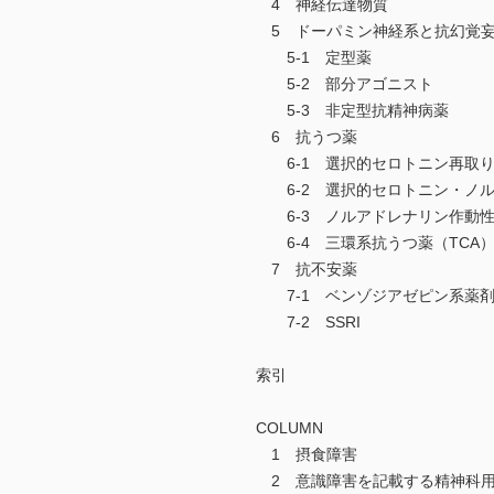
4 神経伝達物質
5 ドーパミン神経系と抗幻覚
5-1 定型薬
5-2 部分アゴニスト
5-3 非定型抗精神病薬
6 抗うつ薬
6-1 選択的セロトニン再取り込
6-2 選択的セロトニン・ノル
6-3 ノルアドレナリン作動性
6-4 三環系抗うつ薬（TCA
7 抗不安薬
7-1 ベンゾジアゼピン系薬
7-2 SSRI
索引
COLUMN
1 摂食障害
2 意識障害を記載する精神科