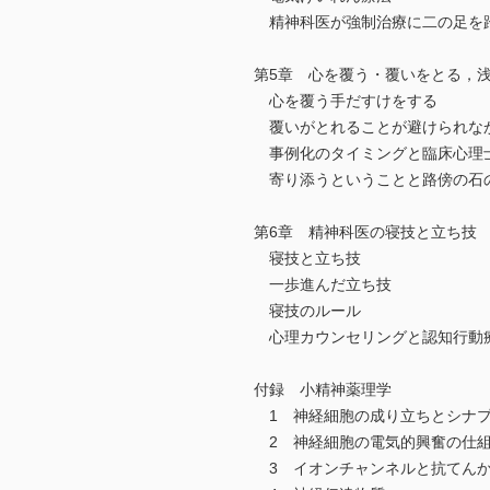
精神科医が強制治療に二の足を
第5章 心を覆う・覆いをとる，
心を覆う手だすけをする
覆いがとれることが避けられな
事例化のタイミングと臨床心理
寄り添うということと路傍の石
第6章 精神科医の寝技と立ち技
寝技と立ち技
一歩進んだ立ち技
寝技のルール
心理カウンセリングと認知行動
付録 小精神薬理学
1 神経細胞の成り立ちとシナ
2 神経細胞の電気的興奮の仕
3 イオンチャンネルと抗てん