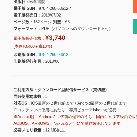
出版社
医学書院
電子版ISBN
978-4-260-63612-4
電子版発売日
2018/07/02
ページ数
182ページ
判型
A5
フォーマット
PDF（パソコンへのダウンロード不可）
¥3,740
電子版販売価格：
(本体¥3,400＋税10％)
印刷版ISBN
978-4-260-03612-2
印刷版発行年月
2018/06
ご利用方法
ダウンロード型配信サービス（買切型）
同時使用端末数
3
対応OS
iOS最新の２世代前まで / Android最新の２世代前まで
※コンテンツの使用にあたり、専用ビューアisho.jpが必要
※Androidは、Android２世代前の端末のうち、国内キャリア経由で販
AQUOS、ARROWS、Nexusなど）にて動作確認しています
必要メモリ容量
12 MB以上