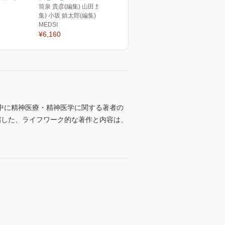
筒泉 貴彦(編集) 山田 悠史(編
集) 小坂 鎮太郎(編集)
MEDSI
¥6,160
中に精神医療・精神医学に関する著者の
縮した、ライフワーク的な著作と内容は、