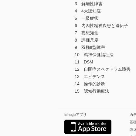
3 解離性障害
4 4大認知症
5 一級症状
6 内因性精神疾患と遺伝子
7 妄想知覚
8 評価尺度
9 双極II型障害
10 精神保健福祉法
11 DSM
12 自閉症スペクトラム障害
13 エビデンス
14 操作的診断
15 認知行動療法
isho.jpアプリ
カ
基
臨