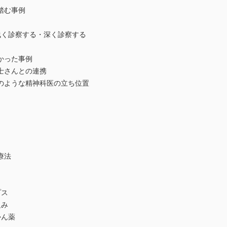
踏む事例
浅く診察する・深く診察する
かった事例
士さんとの連携
のような精神科医の立ち位置
療法
プス
組み
かん薬