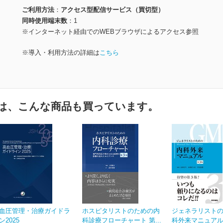
ご利用方法
アクセス型配信サービス（買切型）
同時使用端末数
1
※インターネット経由でのWEBブラウザによるアクセス参照
※導入・利用方法の詳細は
こちら
は、こんな商品も買っています。
血圧管理・治療ガイドラ
ホスピタリストのための内
ジェネラリスト
ン2025
科診療フローチャート 第...
科外来マニュアル