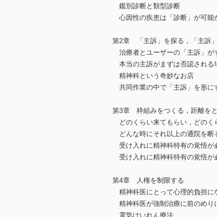
鑑別診断と類型診断
心因性の疾患は「診断」が可能
第2章 「主訴」を探る，「主訴
治療者とユーザーの「主訴」が
本当の主訴がまずは否認される
精神科という奇妙なお店
共同作業の中で「主訴」を形に
第3章 枠組みをつくる，距離を
どのくらい来てもらい，どのく
どんな時にそれ以上の通院を断
受け入れに精神科特有の覚悟が
受け入れに精神科特有の覚悟が
第4章 人権を制限する
精神科医にとって心理的負担に
精神科医が強制治療に前のめり
電気けいれん療法