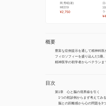
岡 秀昭(著)
日
MEDSI
治
¥2,750
ラ
¥4
概要
豊富な症例提示を通して精神科医
フィロソフィーを盛り込んだ1冊
精神医学の初学者からベテランま
目次
第1章 心と脳の境界線を引く
1つの初診例からまず考えてみ
脳との距離感から心の問題を3つ