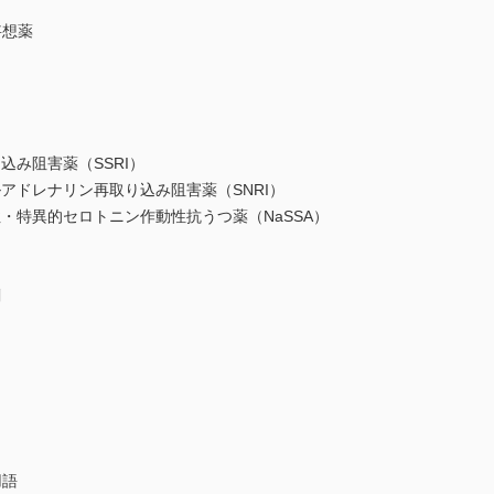
妄想薬
み阻害薬（SSRI）
アドレナリン再取り込み阻害薬（SNRI）
・特異的セロトニン作動性抗うつ薬（NaSSA）
）
剤
用語