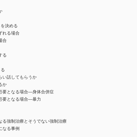
か
」を決める
ずれる場合
場合
する
とる
らい話してもらうか
るか
必要となる場合―身体合併症
必要となる場合―暴力
なる強制治療とそうでない強制治療
になる事例