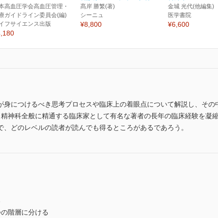
本高血圧学会高血圧管理・
髙岸 勝繁(著)
金城 光代(他編集)
療ガイドライン委員会(編)
シーニュ
医学書院
イフサイエンス出版
¥8,800
¥6,600
,180
が身につけるべき思考プロセスや臨床上の着眼点について解説し、その
。精神科全般に精通する臨床家として有名な著者の長年の臨床経験を凝
で、どのレベルの読者が読んでも得るところがあるであろう。
る
の階層に分ける