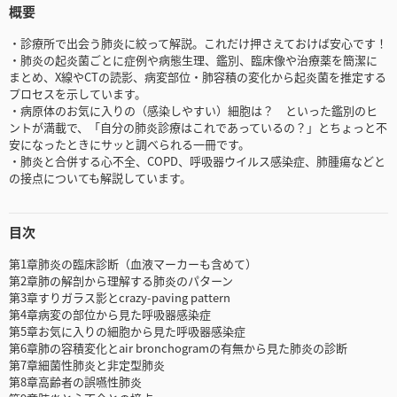
概要
・診療所で出会う肺炎に絞って解説。これだけ押さえておけば安心です！
・肺炎の起炎菌ごとに症例や病態生理、鑑別、臨床像や治療薬を簡潔に
まとめ、X線やCTの読影、病変部位・肺容積の変化から起炎菌を推定する
プロセスを示しています。
・病原体のお気に入りの（感染しやすい）細胞は？ といった鑑別のヒ
ントが満載で、「自分の肺炎診療はこれであっているの？」とちょっと不
安になったときにサッと調べられる一冊です。
・肺炎と合併する心不全、COPD、呼吸器ウイルス感染症、肺腫瘍などと
の接点についても解説しています。
目次
第1章肺炎の臨床診断（血液マーカーも含めて）
第2章肺の解剖から理解する肺炎のパターン
第3章すりガラス影とcrazy-paving pattern
第4章病変の部位から見た呼吸器感染症
第5章お気に入りの細胞から見た呼吸器感染症
第6章肺の容積変化とair bronchogramの有無から見た肺炎の診断
第7章細菌性肺炎と非定型肺炎
第8章高齢者の誤嚥性肺炎