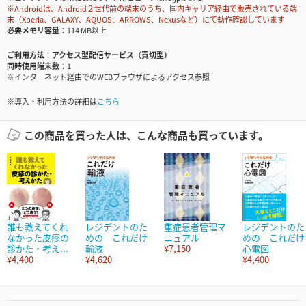
※Androidは、Android２世代前の端末のうち、国内キャリア経由で販売されている端
末（Xperia、GALAXY、AQUOS、ARROWS、Nexusなど）にて動作確認しています
必要メモリ容量
114 MB以上
ご利用方法
アクセス型配信サービス（買切型）
同時使用端末数
1
※インターネット経由でのWEBブラウザによるアクセス参照
※導入・利用方法の詳細は
こちら
この商品を買った人は、こんな商品も買っています。
誰も教えてくれ
レジデントのた
重症患者管理マ
レジデントのた
なかった皮疹の
めの これだけ
ニュアル
めの これだけ
診かた・考え...
輸液
¥7,150
心電図
¥4,400
¥4,620
¥4,400