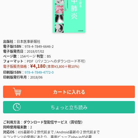
出版社
日本医事新報社
電子版ISBN
978-4-7849-6646-2
電子版発売日
2018/07/02
ページ数
154ページ
判型
B5
フォーマット
PDF（パソコンへのダウンロード不可）
¥4,180
電子版販売価格：
(本体¥3,800＋税10％)
印刷版ISBN
978-4-7849-4772-0
印刷版発行年月
2018/06
カートに入れる
ちょっと立ち読み
ご利用方法
ダウンロード型配信サービス（買切型）
同時使用端末数
2
対応OS
iOS最新の２世代前まで / Android最新の２世代前まで
※コンテンツの使用にあたり、専用ビューアisho.jpが必要