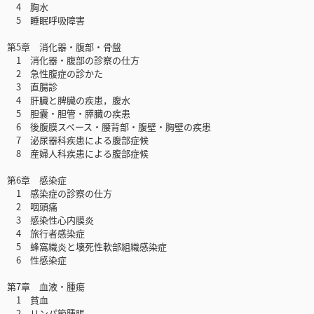
4 胸水
5 睡眠呼吸障害
第5章 消化器・腹部・骨盤
1 消化器・腹部の診察の仕方
2 急性腹症の診かた
3 直腸診
4 肝臓と脾臓の疾患，腹水
5 胆囊・胆管・膵臓の疾患
6 後腹膜スペース・腰背部・腹壁・胸壁の疾患
7 泌尿器科疾患による腹部症候
8 産婦人科疾患による腹部症候
第6章 感染症
1 感染症の診察の仕方
2 咽頭痛
3 感染性心内膜炎
4 旅行者感染症
5 蜂窩織炎と壊死性軟部組織感染症
6 性感染症
第7章 血液・腫瘍
1 貧血
2 リンパ節腫脹