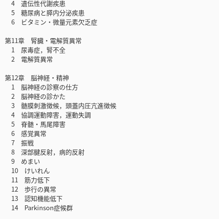
4 遺伝性代謝疾患
5 糖尿病と膵内分泌疾患
6 ビタミン・微量元素欠乏症
第11章 腎臓・電解質異常
1 尿毒症，腎不全
2 電解質異常
第12章 脳神経・精神
1 脳神経の診察の仕方
2 脳神経の診かた
3 髄膜刺激徴候，頭蓋内圧亢進徴候
4 協調運動障害，運動失調
5 脊髄・馬尾障害
6 感覚異常
7 振戦
8 深部腱反射，病的反射
9 めまい
10 けいれん
11 筋力低下
12 歩行の異常
13 認知機能低下
14 Parkinson症候群