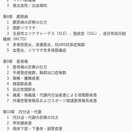
3 易出血性／出血傾向
第8章 膠原病
1 膠原病の診察の仕方
2 関節リウマチ
3 全身性エリテマトーデス（SLE），強皮症（SSc），混合性結合組
織病（MCTD）
4 多発性筋炎，皮膚筋炎，抗ARS抗体症候群
5 血管炎，リウマチ性多発筋痛症
第9章 筋骨格
1 筋骨格の診察の仕方
2 手根管症候群，胸郭出口症候群
3 頸椎・腰椎疾患
4 肩関節疾患
5 反応性関節炎
6 痛風・偽痛風・代謝内分泌疾患による骨関節疾患
7 外傷性筋骨格系およびスポーツ関連筋骨格系疾患
第10章 内分泌・代謝
1 内分泌・代謝の診察の仕方
2 甲状腺疾患
3 視床下部・下垂体・副腎疾患