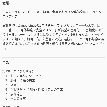
概要
百聞は一見にしかず！ 図、動画、音声でわかる身体診察のエンサイク
ロペディア
好評を博したmedicina2022年増刊号「フィジカル大全──読んで、見
て、聴いて、身体診察を完全マスター」が待望の書籍化！ 書籍化にあた
りオールカラー化し、さらに見やすく使いやすい1冊となった。写真やイ
ラストに加えて、動画・音声を豊富に収載。通読することで身体診察の要
諦を押さえることができる内科医・総合診療医必携のエンサイクロペディ
ア。
目次
第1章 バイタルサイン
1 血圧の異常，ショック
2 脈拍・心拍の異常
3 静脈圧
4 呼吸状態・呼吸数・呼吸リズムの異常
5 意識障害
6 体温の異常