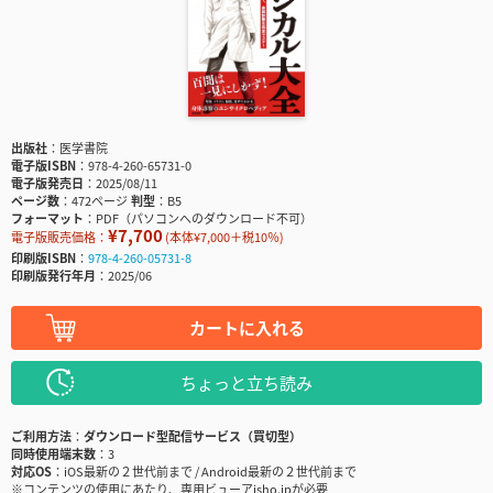
出版社
医学書院
電子版ISBN
978-4-260-65731-0
電子版発売日
2025/08/11
ページ数
472ページ
判型
B5
フォーマット
PDF（パソコンへのダウンロード不可）
¥7,700
電子版販売価格：
(本体¥7,000＋税10％)
印刷版ISBN
978-4-260-05731-8
印刷版発行年月
2025/06
カートに入れる
ちょっと立ち読み
ご利用方法
ダウンロード型配信サービス（買切型）
同時使用端末数
3
対応OS
iOS最新の２世代前まで / Android最新の２世代前まで
※コンテンツの使用にあたり、専用ビューアisho.jpが必要