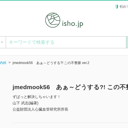
初め
ー
内科
jmedmook56 あぁ～どうする?! この不整脈 ver.2
jmedmook56 あぁ～どうする?! この不
ずばっと解決しちゃいます！
山下 武志(編著)
公益財団法人心臓血管研究所所長