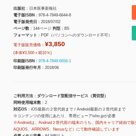
出版社
日本医事新報社
電子版ISBN
978-4-7849-6644-8
電子版発売日
2018/07/02
ページ数
144ページ
判型
B5
フォーマット
PDF（パソコンへのダウンロード不可）
¥3,850
電子版販売価格：
(本体¥3,500＋税10％)
印刷版ISBN
978-4-7849-6656-1
印刷版発行年月
2018/06
ご利用方法
ダウンロード型配信サービス（買切型）
同時使用端末数
2
対応OS
iOS最新の２世代前まで / Android最新の２世代前まで
※コンテンツの使用にあたり、専用ビューアisho.jpが必要
※Androidは、Android２世代前の端末のうち、国内キャリア経由で販
AQUOS、ARROWS、Nexusなど）にて動作確認しています
必要メモリ容量
84 MB以上