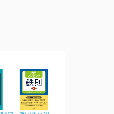
検査値の本
内科レジデントの鉄則 第4