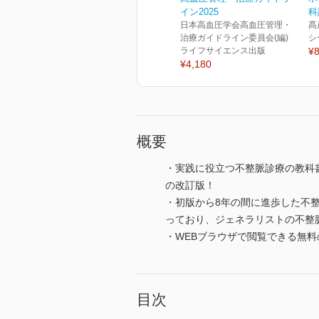
イン2025
科
日本高血圧学会高血圧管理・
髙
治療ガイドライン委員会(編)
シ
ライフサイエンス出版
¥8
¥4,180
概要
・実践に役立つ不整脈診療の教科
の改訂版！
・初版から8年の間に進歩した不
っており、ジェネラリストの不整
・WEBブラウザで閲覧できる無
目次