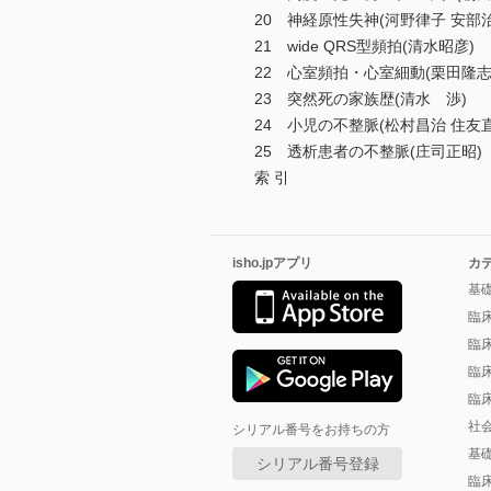
20 神経原性失神(河野律子 安部治
21 wide QRS型頻拍(清水昭彦)
22 心室頻拍・心室細動(栗田隆志
23 突然死の家族歴(清水 渉)
24 小児の不整脈(松村昌治 住友直
25 透析患者の不整脈(庄司正昭)
索 引
isho.jpアプリ
カ
基
臨
臨
臨
臨
社
シリアル番号をお持ちの方
基
シリアル番号登録
臨