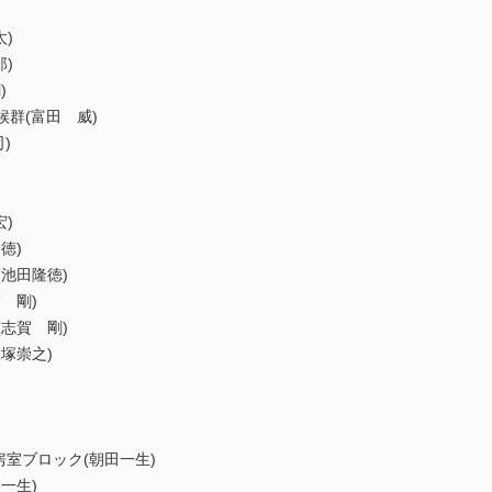
)
)
)
候群(富田 威)
)
)
徳)
池田隆徳)
 剛)
志賀 剛)
塚崇之)
h型房室ブロック(朝田一生)
一生)