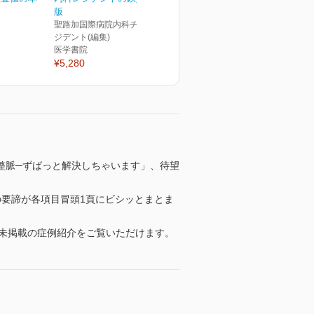
版
聖路加国際病院内科チーフレ
ジデント(編集)
医学書院
¥5,280
整脈─ずばっと解決しちゃいます」、待望
要諦が各項目冒頭1頁にビシッとまとま
未掲載の症例紹介をご覧いただけます。