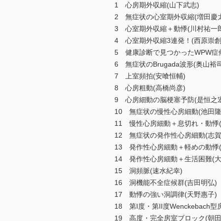
1 心房期外収縮(山下武志)
2 無症状の心室期外収縮(増田慶太
3 心室期外収縮＋動悸(川村祐一郎
4 心室期外収縮3連発！(西原崇創
5 健康診断で見つかったWPW症
6 無症状のBrugada波形(奥山裕司
7 上室頻拍(安喰恒輔)
8 心房粗動(高橋尚彦)
9 心房細動の脳梗塞予防(是恒之宏
10 無症状の慢性心房細動(池田隆
11 慢性心房細動＋息切れ・動悸(
12 無症状の発作性心房細動(志賀
13 発作性心房細動＋軽めの動悸(
14 発作性心房細動＋生活困難(大
15 洞頻脈(速水紀幸)
16 洞機能不全症候群(吉田明弘)
17 動悸の強い洞調律(天野惠子)
18 第I度・第II度Wenckebac
19 高度・完全房室ブロック(朝田