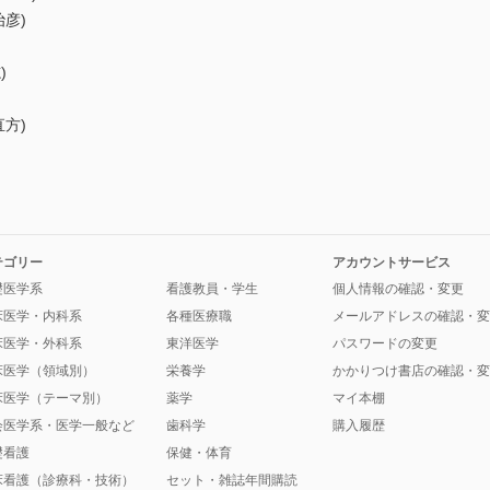
彦)
)
方)
テゴリー
アカウントサービス
礎医学系
看護教員・学生
個人情報の確認・変更
床医学・内科系
各種医療職
メールアドレスの確認・変
床医学・外科系
東洋医学
パスワードの変更
床医学（領域別）
栄養学
かかりつけ書店の確認・変
床医学（テーマ別）
薬学
マイ本棚
会医学系・医学一般など
歯科学
購入履歴
礎看護
保健・体育
床看護（診療科・技術）
セット・雑誌年間購読