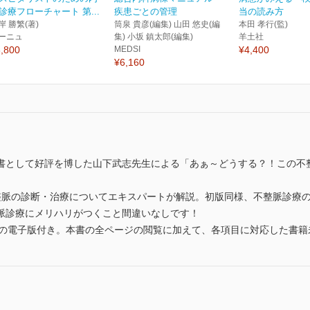
診療フローチャート 第...
疾患ごとの管理
当の読み方
岸 勝繁(著)
筒泉 貴彦(編集) 山田 悠史(編
本田 孝行(監)
ーニュ
集) 小坂 鎮太郎(編集)
羊土社
,800
MEDSI
¥4,400
¥6,160
書として好評を博した山下武志先生による「あぁ～どうする？！この不
整脈の診断・治療についてエキスパートが解説。初版同様、不整脈診療の
脈診療にメリハリがつくこと間違いなしです！
料の電子版付き。本書の全ページの閲覧に加えて、各項目に対応した書籍