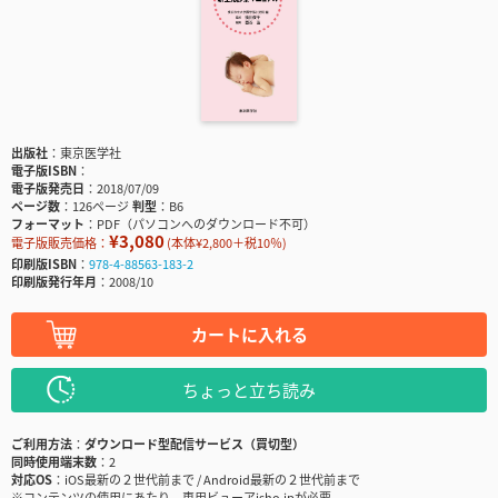
出版社
東京医学社
電子版ISBN
電子版発売日
2018/07/09
ページ数
126ページ
判型
B6
フォーマット
PDF（パソコンへのダウンロード不可）
¥3,080
電子版販売価格：
(本体¥2,800＋税10％)
印刷版ISBN
978-4-88563-183-2
印刷版発行年月
2008/10
カートに入れる
ちょっと立ち読み
ご利用方法
ダウンロード型配信サービス（買切型）
同時使用端末数
2
対応OS
iOS最新の２世代前まで / Android最新の２世代前まで
※コンテンツの使用にあたり、専用ビューアisho.jpが必要