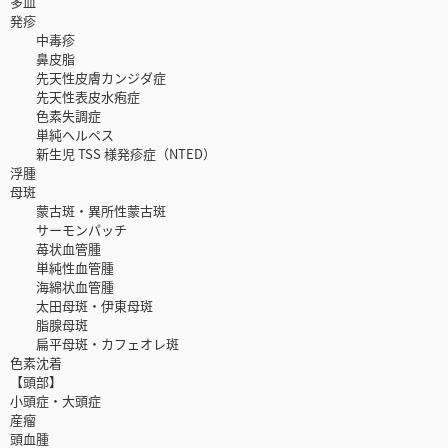
多血
発疹
中毒疹
鼻皮脂
先天性皮膚カンジダ症
先天性表皮水疱症
色素失調症
単純ヘルペス
新生児 TSS 様発疹症（NTED）
浮腫
母斑
蒙古斑・異所性蒙古斑
サーモンパッチ
苺状血管腫
単純性血管腫
海綿状血管腫
太田母斑・伊東母斑
脂腺母斑
扁平母斑・カフェオレ斑
色素沈着
【頭部】
小頭症・大頭症
産瘤
頭血腫