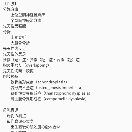
【四肢】
分娩麻痺
上位型腕神経叢麻痺
全型腕神経叢麻痺
先天性反張膝
骨折
上腕骨折
大腿骨骨折
先天性内反足
先天性外反足
多指（趾）症・少指（趾）症・合指（趾）症
指の重なり（overlapping）
先天性切断・絞扼
四肢短縮
軟骨無形成症（achondroplasia）
骨形成不全症（osteogenesis imperfecta）
致死性骨異形成症（thanatophoric dysplasia）
彎曲肢骨異形成症（campomelic dysplasia）
母乳育児
母乳の利点
母乳育児の実際
出生直後の肌と肌の触れ合い