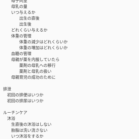
母子同室
母乳の量
いつ与えるか
出生の直後
出生後
どれくらい与えるか
体重の管理
体重の減少はどれくらいか
体重の増加はどれくらいか
血糖の管理
母親が薬を内服していたら
薬剤の母乳への移行
薬剤と母乳の扱い
母親育児の成功のために
排泄
初回の排便はいつか
初回の排尿はいつか
ルーチンケア
沐浴
生直後の沐浴はしない
胎脂は洗い流さない
いつ沐浴をするか