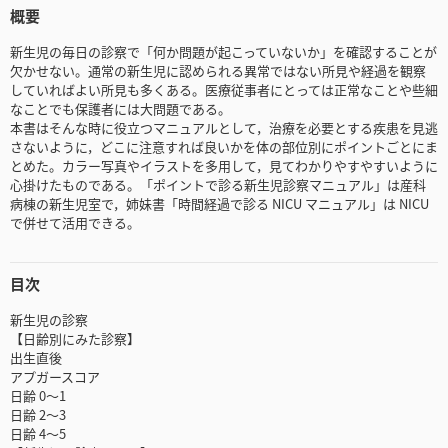
概要
新生児の毎日の診察で「何か問題が起こっていないか」を確認することが
欠かせない。通常の新生児に認められる異常ではない所見や経過を観察
していればよい所見も多くある。医療従事者にとっては正常なことや些細
なことでも保護者には大問題である。
本書はそんな時に役立つマニュアルとして，治療を必要とする疾患を見逃
さないように，どこに注意すれば良いかを体の部位別にポイントごとにま
とめた。カラー写真やイラストを多用して，見てわかりやすやすいように
心掛けたものである。「ポイントで診る新生児診察マニュアル」は産科
病棟の新生児室で，姉妹書「時間経過で診る NICU マニュアル」は NICU
で併せて活用できる。
目次
新生児の診察
【日齢別にみた診察】
出生直後
アプガースコア
日齢 0～1
日齢 2～3
日齢 4～5