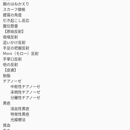
腕のはねかえり
スカーフ徴候
膝窩の角度
引き起こし反応
腹位懸垂
【原始反射】
吸啜反射
追いかけ反射
手足の把握反射
Moro（モロー）反射
手掌口反射
他の反射
【皮膚】
胎脂
チアノーゼ
中枢性チアノーゼ
末梢性チアノーゼ
分離性チアノーゼ
黄疸
溶血性黄疸
特発性黄疸
光線療法
貧血