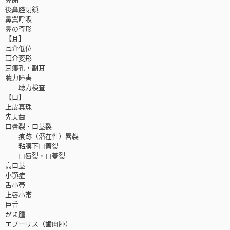
後鼻腔閉鎖
鼻翼呼吸
鼻の奇形
【耳】
耳介低位
耳介変形
耳瘻孔・副耳
聴力障害
聴力検査
【口】
上皮真珠
先天歯
口唇裂・口蓋裂
痕跡（潜在性）唇裂
粘膜下口蓋裂
口唇裂・口蓋裂
高口蓋
小顎症
舌小帯
上唇小帯
巨舌
がま腫
エプーリス（歯肉腫）