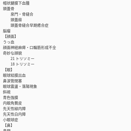
帽状腱膜下血腫
頭蓋骨
泉門・骨縫合
頭蓋癆
頭蓋骨縫合早期癒合症
脳瘤
【顔面】
うっ血
顔面神経麻痺・口輪筋形成不全
奇妙な顔貌
21 トリソミー
18 トリソミー
【眼】
眼球結膜出血
鼻涙管閉塞
眼球震盪・落陽現象
斜視
青色強膜
内眼角贅皮
先天性緑内障
先天性白内障
小眼球症
【鼻】
鼻閉