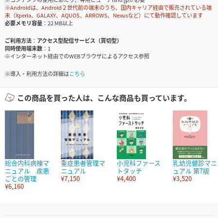
※Androidは、Android２世代前の端末のうち、国内キャリア経由で販売されている端
末（Xperia、GALAXY、AQUOS、ARROWS、Nexusなど）にて動作確認しています
必要メモリ容量
22 MB以上
ご利用方法
アクセス型配信サービス（買切型）
同時使用端末数
1
※インターネット経由でのWEBブラウザによるアクセス参照
※導入・利用方法の詳細は
こちら
この商品を買った人は、こんな商品も買っています。
総合内科病棟マ
重症患者管理マ
小児科ファース
乳幼児健診マニ
ニュアル 疾患
ニュアル
トタッチ
ュアル 第7版
ごとの管理
¥7,150
¥4,400
¥3,520
¥6,160