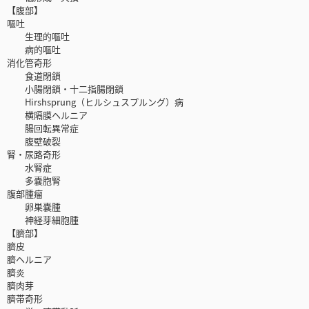
【腹部】
嘔吐
生理的嘔吐
病的嘔吐
消化管奇形
食道閉鎖
小腸閉鎖・十二指腸閉鎖
Hirshsprung（ヒルシュスプルング）病
横隔膜ヘルニア
腸回転異常症
腹壁破裂
腎・尿路奇形
水腎症
多嚢胞腎
腹部腫瘤
卵巣嚢腫
神経芽細胞腫
【臍部】
臍皮
臍ヘルニア
臍炎
臍肉芽
臍帯奇形