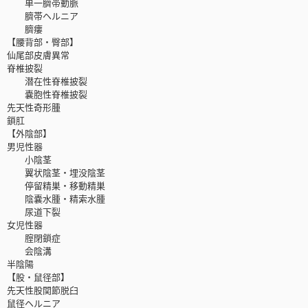
単一臍帯動脈
臍帯ヘルニア
臍瘻
【腰背部・臀部】
仙尾部皮膚異常
脊椎披裂
潜在性脊椎披裂
嚢胞性脊椎披裂
先天性奇形腫
鎖肛
【外陰部】
男児性器
小陰茎
翼状陰茎・埋没陰茎
停留精巣・移動精巣
陰嚢水腫・精索水腫
尿道下裂
女児性器
腟閉鎖症
会陰溝
半陰陽
【股・鼠径部】
先天性股関節脱臼
鼠径ヘルニア