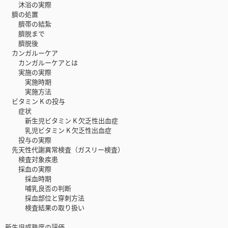
沐浴の実際
臍の処置
臍帯の結紮
臍脱まで
臍脱後
カンガルーケア
カンガルーケアとは
実施の実際
実施時期
実施方法
ビタミン K の投与
症状
新生児ビタミン K 欠乏性出血症
乳児ビタミン K 欠乏性出血症
投与の実際
先天性代謝異常検査（ガスリー検査）
検査対象疾患
採血の実際
採血時期
哺乳良否の判断
採血部位と穿刺方法
検査結果の取り扱い
新生児成熟度の評価