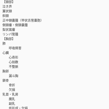
【頸部】
泣き声
翼状頸
斜頸
正中頸嚢腫（甲状舌管嚢胞）
側頸瘻・側頸嚢腫
梨状窩瘻
リンパ管腫
【胸部】
肺
呼吸障害
心臓
心奇形
心拍数
不整脈
胸郭
漏斗胸
鎖骨
骨折
欠損
乳首・乳房
魔乳
副乳
低形成・欠損