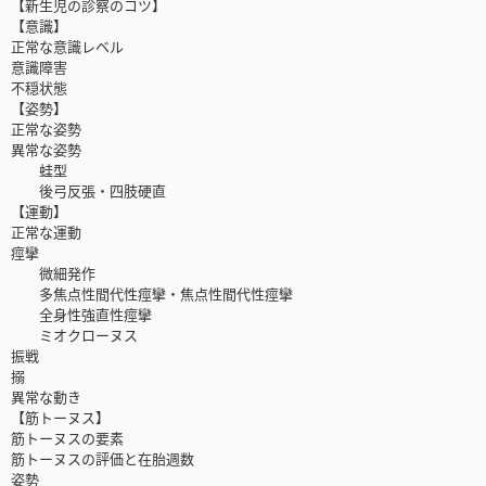
【新生児の診察のコツ】
【意識】
正常な意識レベル
意識障害
不穏状態
【姿勢】
正常な姿勢
異常な姿勢
蛙型
後弓反張・四肢硬直
【運動】
正常な運動
痙攣
微細発作
多焦点性間代性痙攣・焦点性間代性痙攣
全身性強直性痙攣
ミオクローヌス
振戦
搦
異常な動き
【筋トーヌス】
筋トーヌスの要素
筋トーヌスの評価と在胎週数
姿勢