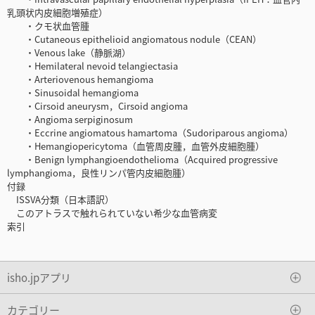
乳頭状内皮細胞増殖症）
・クモ状血管腫
・Cutaneous epithelioid angiomatous nodule（CEAN）
・Venous lake（静脈湖）
・Hemilateral nevoid telangiectasia
・Arteriovenous hemangioma
・Sinusoidal hemangioma
・Cirsoid aneurysm，Cirsoid angioma
・Angioma serpiginosum
・Eccrine angiomatous hamartoma（Sudoriparous angioma）
・Hemangiopericytoma（血管周皮腫，血管外皮細胞腫）
・Benign lymphangioendothelioma（Acquired progressive
lymphangioma，良性リンパ管内皮細胞腫）
付録
ISSVA分類（日本語訳）
このアトラスで触れられていない希少な血管病変
索引
isho.jpアプリ
カテゴリー