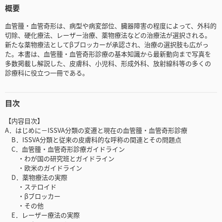
概要
血管腫・血管奇形は、病型や病変部位、臓器障害の程度によって、外科的
切除、硬化療法、レーザー治療、薬物療法などの治療法が選択される。
新たな薬物療法としてβブロッカーが承認され、治療の選択肢も広がっ
た。本書は、血管腫・血管奇形診療の基本知識から最新動向まで写真を
多数掲載し解説した、皮膚科、小児科、形成外科、放射線科等の多くの
診療科に役立つ一冊である。
目次
【内容目次】
A．はじめに－ISSVA分類の変遷と現在の血管腫・血管奇形診療
B．ISSVA分類と従来の皮膚科的な呼称の関連とその問題点
C．血管腫・血管奇形診療ガイドライン
・わが国の研究班とガイドライン
・欧米のガイドライン
D．薬物療法の実際
・ステロイド
・βブロッカー
・その他
E．レーザー療法の実際