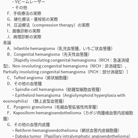
・Vビームレーザー
・その他
F．手術療法の実際
G．硬化療法・塞栓術の実際
H．圧迫療法（compression therapy）の実際
I．画像診断の実際
J．病理診断の実際
各論
A．Infantile hemangioma（乳児血管腫，いちご状血管腫）
B．Congenital hemangioma（先天性血管腫）
［Rapidly involuting congenital hemangioma（RICH：急速消褪
型)，Non-involuting congenital hemangioma（NICH：非消褪型），
Partially involuting congenital hemangioma（PICH：部分消褪型）］
C．Tufted angioma（房状細胞腫）
D．その他の血管腫
・Spindle-cell hemangioma（紡錘型細胞血管腫）
・Epitheloid hemangioma（Angiolymphoid hyperplasia with
eosinophilia）（類上皮型血管腫）
E．Pyogenic granuloma（毛細血管拡張性肉芽腫）
F．Kaposiform hemangioendothelioma（カポジ肉腫様血管内皮細胞
腫）
G．その他の血管内皮腫
・Retiform hemangioendothelioma（網状血管内皮細胞腫）
・Dabska tumor（Papillary intralymphatic angioendothelioma）