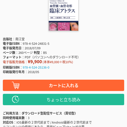
出版社
南江堂
電子版ISBN
978-4-524-24831-5
電子版発売日
2018/07/09
ページ数
260ページ
判型
B5
フォーマット
PDF（パソコンへのダウンロード不可）
¥9,900
電子版販売価格：
(本体¥9,000＋税10％)
印刷版ISBN
978-4-524-25136-0
印刷版発行年月
2018/05
カートに入れる
ちょっと立ち読み
ご利用方法
ダウンロード型配信サービス（買切型）
同時使用端末数
3
対応OS
iOS最新の２世代前まで / Android最新の２世代前まで
※コンテンツの使用にあたり、専用ビューアisho.jpが必要