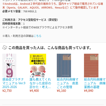
※Androidは、Android２世代前の端末のうち、国内キャリア経由で販売されている端
末（Xperia、GALAXY、AQUOS、ARROWS、Nexusなど）にて動作確認しています
必要メモリ容量
768 MB以上
ご利用方法
アクセス型配信サービス（買切型）
同時使用端末数
1
※インターネット経由でのWEBブラウザによるアクセス参照
※導入・利用方法の詳細は
こちら
この商品を買った人は、こんな商品も買っています。
感染症プラチナ
誰も教えてくれ
総合内科病棟マ
総合内科病棟マ
マニュアル Ver.9
なかった皮疹の
ニュアル 疾患
ニュアル 病棟
2025-2026
診かた・考え...
ごとの管理
業務の基礎
¥2,750
¥4,400
¥6,160
¥4,840