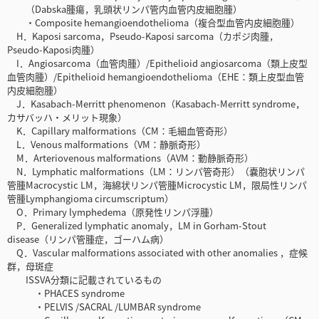
（Dabska腫瘍，乳頭状リンパ管内血管内皮細胞腫）
・Composite hemangioendothelioma（複合型血管内皮細胞腫）
H．Kaposi sarcoma，Pseudo-Kaposi sarcoma（カポジ肉腫，
Pseudo-Kaposi肉腫）
I．Angiosarcoma（血管肉腫）/Epithelioid angiosarcoma（類上皮型
血管肉腫）/Epithelioid hemangioendothelioma（EHE：類上皮型血管
内皮細胞腫）
J．Kasabach-Merritt phenomenon（Kasabach-Merritt syndrome，
カサバッハ・メリット現象）
K．Capillary malformations（CM：毛細血管奇形）
L．Venous malformations（VM：静脈奇形）
M．Arteriovenous malformations（AVM：動静脈奇形）
N．Lymphatic malformations（LM：リンパ管奇形）（嚢胞状リンパ
管腫Macrocystic LM，海綿状リンパ管腫Microcystic LM，限局性リンパ
管腫Lymphangioma circumscriptum）
O．Primary lymphedema（原発性リンパ浮腫）
P．Generalized lymphatic anomaly，LM in Gorham-Stout
disease（リンパ管腫症，ゴーハム病）
Q．Vascular malformations associated with other anomalies ，症候
群，母斑症
ISSVA分類に記載されているもの
・PHACES syndrome
・PELVIS /SACRAL /LUMBAR syndrome