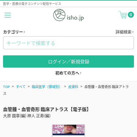
医学・医療の電子コンテンツ配信サービス
0
カテゴリー
詳細検索
ログイン／新規登録
初めての方へ
TOP
すべて
臨床医学（領域別）
皮膚科
血管腫・血管奇形 臨床アトラ
ス
血管腫・血管奇形 臨床アトラス【電子版】
大原 國章(編) 神人 正寿(編)