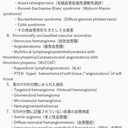
・Ataxia telangiectasia（毛細血管拡張性運動失調症）
・Bonnet-Dechaume-Blanc syndrome（Wyburn-Mason
syndrome）
・Bockenheimer syndrome（Diffuse genuine phlebectasia）
・Cobb syndrome
・その他血管奇形をきたしうる疾患
R．Provisionally unclassified vascular anomalies
・Verrucous hemangioma（疣状血管腫）
・Angiokeratoma（被角血管腫）
・Multifocal lymphangioendotheliomatosis with
thrombocytopenia/Cutaneovisceral angiomatosis with
thrombocytopenia（MLT/CAT）
・Kaposiform lymphangiomatosis（KLA）
・PTEN（type）hamartoma of soft tissue /“angiomatosis”of soft
tissue
S．昔のISSVA分類にみられた病名
・Targetoid hemangioma（Hobnail hemangioma）
・Glomeruloid hemangioma
・Microvenular hemangioma
・Hemangioendotheliomas
T．ISSVA分類に記載されていない皮膚の血管病変
・Senile angioma（老人性血管腫）
・Diffuse neonatal hemangiomatosis（血管腫症）
・Intravascular papillary endothelial hyperplasia（IPEH：血管内