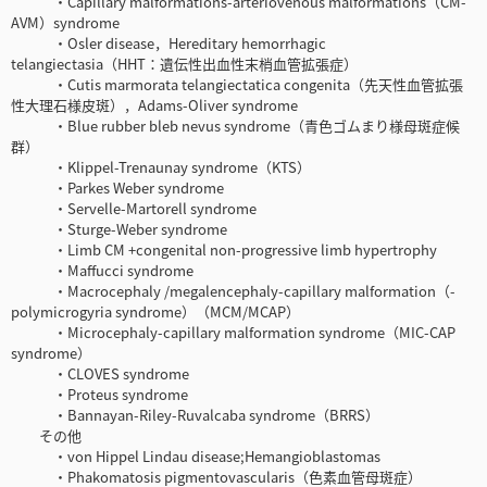
・Capillary malformations-arteriovenous malformations（CM-
AVM）syndrome
・Osler disease，Hereditary hemorrhagic
telangiectasia（HHT：遺伝性出血性末梢血管拡張症）
・Cutis marmorata telangiectatica congenita（先天性血管拡張
性大理石様皮斑），Adams-Oliver syndrome
・Blue rubber bleb nevus syndrome（青色ゴムまり様母斑症候
群）
・Klippel-Trenaunay syndrome（KTS）
・Parkes Weber syndrome
・Servelle-Martorell syndrome
・Sturge-Weber syndrome
・Limb CM +congenital non-progressive limb hypertrophy
・Maffucci syndrome
・Macrocephaly /megalencephaly-capillary malformation（-
polymicrogyria syndrome）（MCM/MCAP）
・Microcephaly-capillary malformation syndrome（MIC-CAP
syndrome）
・CLOVES syndrome
・Proteus syndrome
・Bannayan-Riley-Ruvalcaba syndrome（BRRS）
その他
・von Hippel Lindau disease;Hemangioblastomas
・Phakomatosis pigmentovascularis（色素血管母斑症）