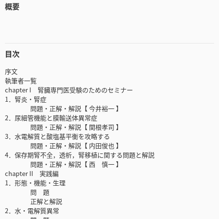
概要
目次
序文
執筆者一覧
chapter I 腎臓専門医受験のためのセミナー
1．腎炎・腎症
問題・正解・解説【 今井裕一 】
2．尿細管機能と膜輸送体異常症
問題・正解・解説【 関根孝司 】
3．水電解質と酸塩基平衡を攻略する
問題・正解・解説【 内田俊也 】
4．保存期腎不全，透析，腎移植に関する問題と解説
問題・正解・解説【 西 慎一 】
chapter II 実践編
1．形態・機能・生理
問 題
正解と解説
2．水・電解質異常