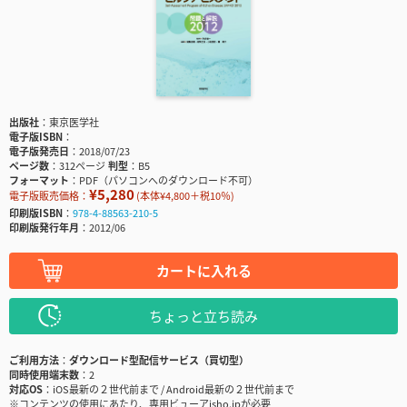
出版社
東京医学社
電子版ISBN
電子版発売日
2018/07/23
ページ数
312ページ
判型
B5
フォーマット
PDF（パソコンへのダウンロード不可）
¥5,280
電子版販売価格：
(本体¥4,800＋税10％)
印刷版ISBN
978-4-88563-210-5
印刷版発行年月
2012/06
カートに入れる
ちょっと立ち読み
ご利用方法
ダウンロード型配信サービス（買切型）
同時使用端末数
2
対応OS
iOS最新の２世代前まで / Android最新の２世代前まで
※コンテンツの使用にあたり、専用ビューアisho.jpが必要