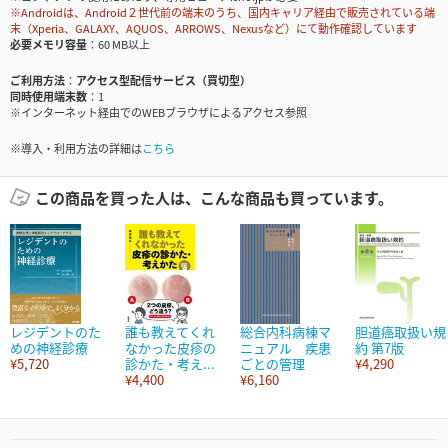
※Androidは、Android２世代前の端末のうち、国内キャリア経由で販売されている端
末（Xperia、GALAXY、AQUOS、ARROWS、Nexusなど）にて動作確認しています
必要メモリ容量
60 MB以上
ご利用方法
アクセス型配信サービス（買切型）
同時使用端末数
1
※インターネット経由でのWEBブラウザによるアクセス参照
※導入・利用方法の詳細は
こちら
この商品を買った人は、こんな商品も買っています。
レジデントのた
誰も教えてくれ
総合内科病棟マ
胆道癌取扱い規
めの神経診療
なかった皮疹の
ニュアル 疾患
約 第7版
¥5,720
診かた・考え...
ごとの管理
¥4,290
¥4,400
¥6,160