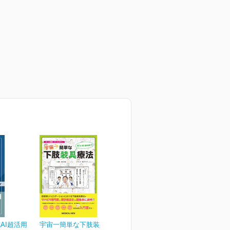
AI超活用
宇宙一簡単な下肢装具療法