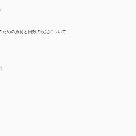
ツ
のための負荷と回数の設定について
）
折）