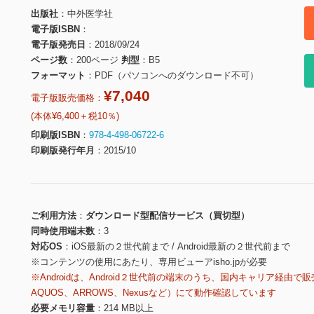
出版社
中外医学社
電子版ISBN
電子版発売日
2018/09/24
ページ数
200ページ
判型
B5
フォーマット
PDF（パソコンへのダウンロード不可）
¥7,040
電子版販売価格：
(本体¥6,400＋税10％)
印刷版ISBN
978-4-498-06722-6
印刷版発行年月
2015/10
ご利用方法
ダウンロード型配信サービス（買切型）
同時使用端末数
3
対応OS
iOS最新の２世代前まで / Android最新の２世代前まで
※コンテンツの使用にあたり、専用ビューアisho.jpが必要
※Androidは、Android２世代前の端末のうち、国内キャリア経由で販
AQUOS、ARROWS、Nexusなど）にて動作確認しています
必要メモリ容量
214 MB以上