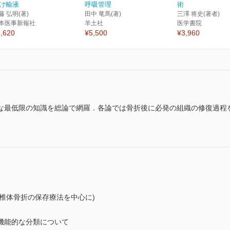
け輸液
呼吸管理
術
藤 弘明(著)
田中 竜馬(著)
三澤 将史(著者)
本医事新報社
羊土社
医学書院
,620
¥5,500
¥3,960
な最低限の知識を総論で網羅．各論では骨折後に必発の組織の修復過程
椎体骨折の保存療法を中心に)
機能的な分類について