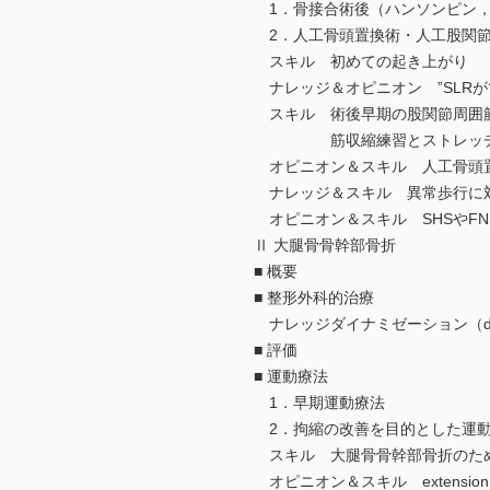
1．骨接合術後（ハンソンピン，S
2．人工骨頭置換術・人工股関節
スキル 初めての起き上がり
ナレッジ＆オピニオン ”SLR
スキル 術後早期の股関節周囲筋
筋収縮練習とストレッチ
オピニオン＆スキル 人工骨頭置
ナレッジ＆スキル 異常歩行に
オピニオン＆スキル SHSやFN
Ⅱ 大腿骨骨幹部骨折
■ 概要
■ 整形外科的治療
ナレッジダイナミゼーション（dyna
■ 評価
■ 運動療法
1．早期運動療法
2．拘縮の改善を目的とした運
スキル 大腿骨骨幹部骨折のた
オピニオン＆スキル extension