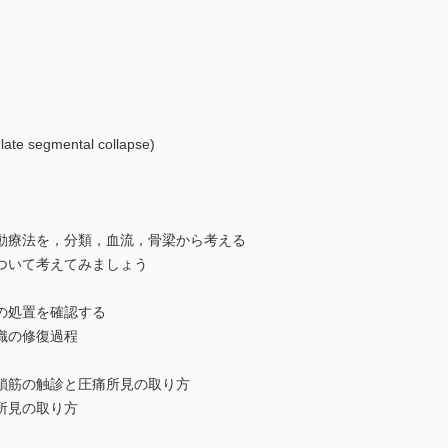
egmental collapse)
動療法を，分類，血流，骨梁から考える
ついて考えてみましょう
の処置を確認する
修復過程
の触診と圧痛所見の取り方
見の取り方