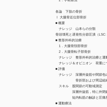
2．手術療法
各論 下肢の骨折
Ⅰ 大腿骨近位部骨折
■ 概要
ナレッジ 山本らの分類
骨頭壊死と遅発性分節圧潰（LSC: late s
■ 整形外科的治療
1．大腿骨頚部骨折
2．大腿骨転子部骨折
ナレッジ 整形外科的治療と運
ナレッジ＆オピニオン 荷重に
■ 評価
ナレッジ 深層外旋筋や関節包
骨折部および周辺組織の
スキル 股関節の可動域測定
深層外旋筋，特に外閉鎖筋
短内転筋の触診と圧痛所
■ 運動療法