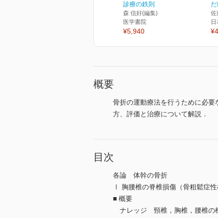
診療の鉄則
だ
森 信好(編集)
佐
医学書院
日
¥5,940
¥4
概要
骨折の運動療法を行うために必要
方、評価と治療について解説．
目次
各論 体幹の骨折
Ⅰ 胸腰椎の脊椎損傷（骨粗鬆症性
■ 概要
ナレッジ 頸椎，胸椎，腰椎の