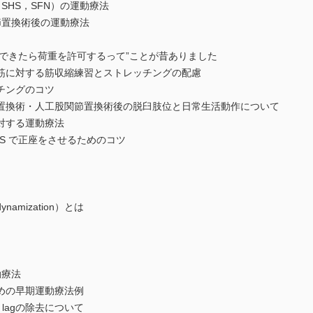
HS，SFN）の運動療法
置換術後の運動療法
ができたら荷重を許可するって”ことが昔ありました
に対する筋収縮練習とストレッチングの配慮
ングのコツ
換術・人工股関節置換術後の脱臼肢位と日常生活動作について
対する運動療法
S で正座をさせるためのコツ
mization）とは
動療法
めの早期運動療法例
 lagの除去について