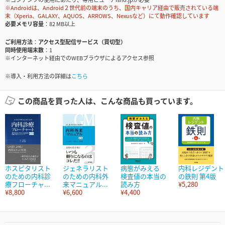
※Androidは、Android２世代前の端末のうち、国内キャリア経由で販売されている端
末（Xperia、GALAXY、AQUOS、ARROWS、Nexusなど）にて動作確認しています
必要メモリ容量
82 MB以上
ご利用方法
アクセス型配信サービス（買切型）
同時使用端末数
1
※インターネット経由でのWEBブラウザによるアクセス参照
※導入・利用方法の詳細は
こちら
この商品を買った人は、こんな商品も買っています。
ホスピタリスト
ジェネラリスト
病態がみえる
内科レジデント
のための内科診
のための内科外
検査値の本当の
の鉄則 第4版
療フローチャ...
来マニュアル...
読み方
¥5,280
¥8,800
¥6,600
¥4,400