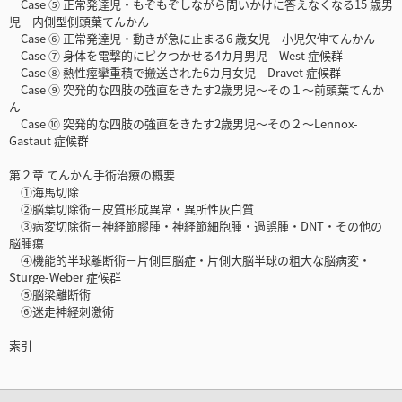
Case ⑤ 正常発達児・もぞもぞしながら問いかけに答えなくなる15 歳男
児 内側型側頭葉てんかん
Case ⑥ 正常発達児・動きが急に止まる6 歳女児 小児欠伸てんかん
Case ⑦ 身体を電撃的にピクつかせる4カ月男児 West 症候群
Case ⑧ 熱性痙攣重積で搬送された6カ月女児 Dravet 症候群
Case ⑨ 突発的な四肢の強直をきたす2歳男児～その１～前頭葉てんか
ん
Case ⑩ 突発的な四肢の強直をきたす2歳男児～その２～Lennox-
Gastaut 症候群
第２章 てんかん手術治療の概要
①海馬切除
②脳葉切除術－皮質形成異常・異所性灰白質
③病変切除術－神経節膠腫・神経節細胞腫・過誤腫・DNT・その他の
脳腫瘍
④機能的半球離断術－片側巨脳症・片側大脳半球の粗大な脳病変・
Sturge-Weber 症候群
⑤脳梁離断術
⑥迷走神経刺激術
索引