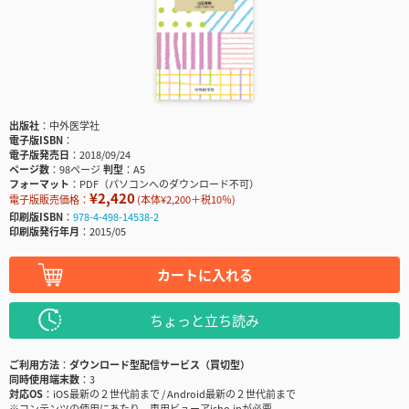
出版社
中外医学社
電子版ISBN
電子版発売日
2018/09/24
ページ数
98ページ
判型
A5
フォーマット
PDF（パソコンへのダウンロード不可）
¥2,420
電子版販売価格：
(本体¥2,200＋税10％)
印刷版ISBN
978-4-498-14538-2
印刷版発行年月
2015/05
カートに入れる
ちょっと立ち読み
ご利用方法
ダウンロード型配信サービス（買切型）
同時使用端末数
3
対応OS
iOS最新の２世代前まで / Android最新の２世代前まで
※コンテンツの使用にあたり、専用ビューアisho.jpが必要