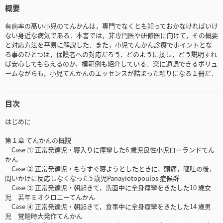
概要
有病率の高い小児のてんかんは，専門でなくとも知っておかなければいけ
ない身近な病気である．本書では，非専門医や研修医に向けて，その概要
と対応方法を平易に解説した．また，小児てんかん診療でポイントとな
る事のひとつは，保護者への対応だろう．どのように接し，どう説明すれ
ば安心してもらえるのか，模範例も紹介している．楽に通読できるボリュ
ームながらも，小児てんかんのエッセンスが詰まった頼りになる１冊だ．
目次
はじめに
第１章 てんかんの概説
Case ① 正常発達児・寝入りに痙攣した6 歳児良性小児ローランドてん
かん
Case ② 正常発達児・もうすぐ寝ようとしたときに，頭痛，嘔吐の後，
問いかけに反応しなくなった5 歳児Panayiotopoulos 症候群
Case ③ 正常発達児・朝起きて，洗面中に全身痙攣をきたした10 歳女
児 若年ミオクロニーてんかん
Case ④ 正常発達児・朝起きて，食事中に全身痙攣をきたした14 歳男
児 覚醒時大発作てんかん