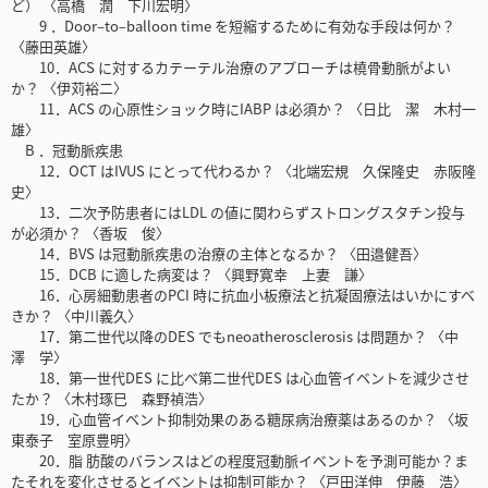
ど） 〈高橋 潤 下川宏明〉
9 ．Door‒to‒balloon time を短縮するために有効な手段は何か？
〈藤田英雄〉
10．ACS に対するカテーテル治療のアプローチは橈骨動脈がよい
か？ 〈伊苅裕二〉
11．ACS の心原性ショック時にIABP は必須か？ 〈日比 潔 木村一
雄〉
B ．冠動脈疾患
12．OCT はIVUS にとって代わるか？ 〈北端宏規 久保隆史 赤阪隆
史〉
13．二次予防患者にはLDL の値に関わらずストロングスタチン投与
が必須か？ 〈香坂 俊〉
14．BVS は冠動脈疾患の治療の主体となるか？ 〈田邉健吾〉
15．DCB に適した病変は？ 〈興野寛幸 上妻 謙〉
16．心房細動患者のPCI 時に抗血小板療法と抗凝固療法はいかにすべ
きか？ 〈中川義久〉
17．第二世代以降のDES でもneoatherosclerosis は問題か？ 〈中
澤 学〉
18．第一世代DES に比べ第二世代DES は心血管イベントを減少させ
たか？ 〈木村琢巳 森野禎浩〉
19．心血管イベント抑制効果のある糖尿病治療薬はあるのか？ 〈坂
東泰子 室原豊明〉
20．脂 肪酸のバランスはどの程度冠動脈イベントを予測可能か？ま
たそれを変化させるとイベントは抑制可能か？ 〈戸田洋伸 伊藤 浩〉