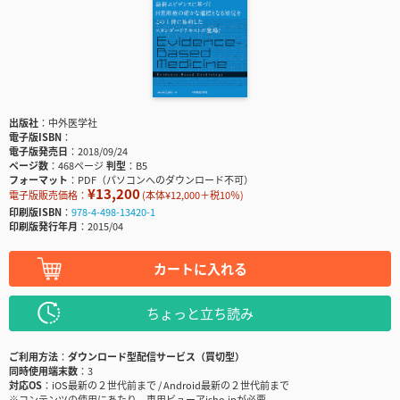
出版社
中外医学社
電子版ISBN
電子版発売日
2018/09/24
ページ数
468ページ
判型
B5
フォーマット
PDF（パソコンへのダウンロード不可）
¥13,200
電子版販売価格：
(本体¥12,000＋税10％)
印刷版ISBN
978-4-498-13420-1
印刷版発行年月
2015/04
カートに入れる
ちょっと立ち読み
ご利用方法
ダウンロード型配信サービス（買切型）
同時使用端末数
3
対応OS
iOS最新の２世代前まで / Android最新の２世代前まで
※コンテンツの使用にあたり、専用ビューアisho.jpが必要