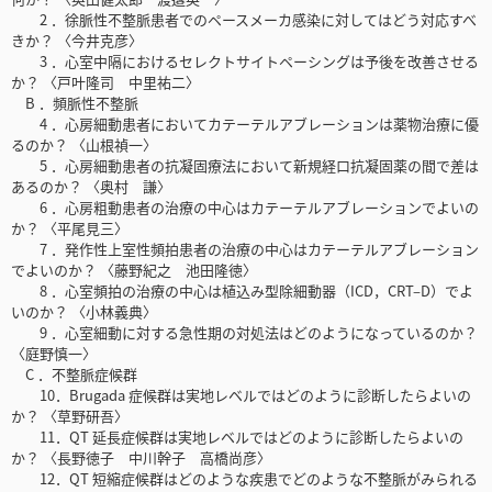
2 ．徐脈性不整脈患者でのペースメーカ感染に対してはどう対応すべ
きか？ 〈今井克彦〉
3 ．心室中隔におけるセレクトサイトペーシングは予後を改善させる
か？ 〈戸叶隆司 中里祐二〉
B ．頻脈性不整脈
4 ．心房細動患者においてカテーテルアブレーションは薬物治療に優
るのか？ 〈山根禎一〉
5 ．心房細動患者の抗凝固療法において新規経口抗凝固薬の間で差は
あるのか？ 〈奥村 謙〉
6 ．心房粗動患者の治療の中心はカテーテルアブレーションでよいの
か？ 〈平尾見三〉
7 ．発作性上室性頻拍患者の治療の中心はカテーテルアブレーション
でよいのか？ 〈藤野紀之 池田隆徳〉
8 ．心室頻拍の治療の中心は植込み型除細動器（ICD，CRT‒D）でよ
いのか？ 〈小林義典〉
9 ．心室細動に対する急性期の対処法はどのようになっているのか？
〈庭野慎一〉
C ．不整脈症候群
10．Brugada 症候群は実地レベルではどのように診断したらよいの
か？ 〈草野研吾〉
11．QT 延長症候群は実地レベルではどのように診断したらよいの
か？ 〈長野徳子 中川幹子 高橋尚彦〉
12．QT 短縮症候群はどのような疾患でどのような不整脈がみられる