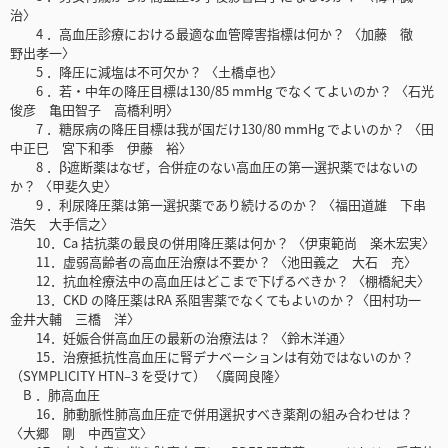
治〉
4 ．高血圧診療における最適な血管障害指標は何か？ 〈加藤 徹
野出孝一〉
5 ．降圧に減塩は不可欠か？ 〈土橋卓也〉
6 ．若・中年の降圧目標は130/85 mmHg でなくてよいのか？ 〈石光
俊彦 亀田智子 高橋利明〉
7 ．糖尿病の降圧目標は我が国だけ130/80 mmHg でよいのか？ 〈田
中正巳 宮下和季 伊藤 裕〉
8 ．β遮断薬はなぜ，合併症のない高血圧の第一選択薬ではないの
か？ 〈甲斐久史〉
9 ．利尿降圧薬は第一選択薬であり続けるのか？ 〈福田道雄 下串
浩矢 大手信之〉
10．Ca 拮抗薬の最良の併用降圧薬は何か？ 〈伊東範尚 楽木宏実〉
11．虚弱高齢者の高血圧治療は不要か？ 〈池田義之 大石 充〉
12．抗血栓療法中の高血圧はどこまで下げるべきか？ 〈棚橋紀夫〉
13．CKD の降圧薬はRA 系阻害薬でなくてもよいのか？〈田村功一
金井大輔 三橋 洋〉
14．妊娠合併高血圧の最新の治療法は？ 〈鈴木洋通〉
15．治療抵抗性高血圧に腎デナベーションは有効ではないのか？
（SYMPLICITY HTN‒3 を受けて） 〈廣岡良隆〉
B ．肺高血圧
16．肺動脈性肺高血圧症で併用選択すべき薬剤の組み合わせは？
〈大郷 剛 中西宣文〉