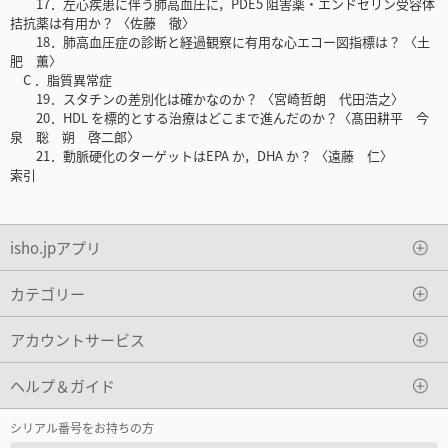
17．左心疾患に伴う肺高血圧に，PDE5 阻害薬・エンドセリン受容体
拮抗薬は有用か？ 〈佐藤 徹〉
18．肺高血圧症の診断と経過観察に有用な心エコー図指標は？ 〈土
肥 薫〉
C ．脂質異常症
19．スタチンの差別化は確かなのか？ 〈宮崎哲朗 代田浩之〉
20．HDL を標的とする治療はどこまで進んだのか？〈髙田耕平 今
泉 聡 朔 啓二郎〉
21．動脈硬化のターゲットはEPA か，DHA か？ 〈遠藤 仁〉
索引
isho.jpアプリ
カテゴリー
アカウントサービス
ヘルプ＆ガイド
シリアル番号をお持ちの方