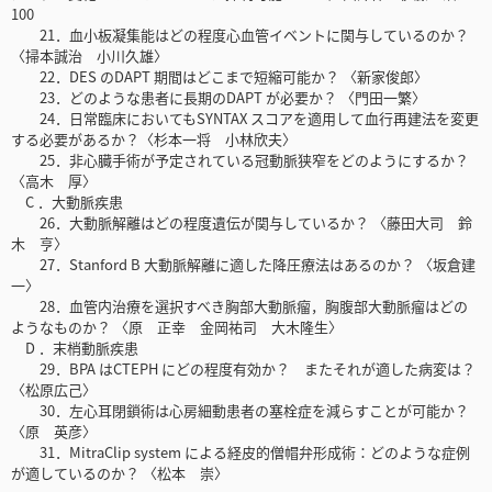
100
21．血小板凝集能はどの程度心血管イベントに関与しているのか？
〈掃本誠治 小川久雄〉
22．DES のDAPT 期間はどこまで短縮可能か？ 〈新家俊郎〉
23．どのような患者に長期のDAPT が必要か？ 〈門田一繁〉
24．日常臨床においてもSYNTAX スコアを適用して血行再建法を変更
する必要があるか？〈杉本一将 小林欣夫〉
25．非心臓手術が予定されている冠動脈狭窄をどのようにするか？
〈高木 厚〉
C ．大動脈疾患
26．大動脈解離はどの程度遺伝が関与しているか？ 〈藤田大司 鈴
木 亨〉
27．Stanford B 大動脈解離に適した降圧療法はあるのか？ 〈坂倉建
一〉
28．血管内治療を選択すべき胸部大動脈瘤，胸腹部大動脈瘤はどの
ようなものか？ 〈原 正幸 金岡祐司 大木隆生〉
D ．末梢動脈疾患
29．BPA はCTEPH にどの程度有効か？ またそれが適した病変は？
〈松原広己〉
30．左心耳閉鎖術は心房細動患者の塞栓症を減らすことが可能か？
〈原 英彦〉
31．MitraClip system による経皮的僧帽弁形成術：どのような症例
が適しているのか？ 〈松本 崇〉