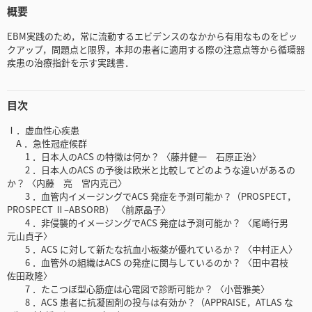
概要
EBM実践のため，常に流動するエビデンスのなかから有用なものをピッ
クアップ，問題点と限界，本邦の患者に適用する際の注意点等から循環器
疾患の治療指針を示す実践書．
目次
Ⅰ．虚血性心疾患
A ．急性冠症候群
1 ．日本人のACS の特徴は何か？ 〈藤井健一 石原正治〉
2 ．日本人のACS の予後は欧米と比較してどのような違いがあるの
か？ 〈内藤 亮 宮内克己〉
3 ．血管内イメージングでACS 発症を予測可能か？（PROSPECT，
PROSPECT Ⅱ‒ABSORB） 〈前原晶子〉
4 ．非侵襲的イメージングでACS 発症は予測可能か？ 〈尾崎行男
元山貞子〉
5 ．ACS に対して新たな抗血小板薬が優れているか？ 〈中村正人〉
6 ．血管外の組織はACS の発症に関与しているのか？ 〈田中君枝
佐田政隆〉
7 ．たこつぼ型心筋症は心電図で診断可能か？ 〈小菅雅美〉
8 ．ACS 患者に抗凝固剤の投与は有効か？（APPRAISE，ATLAS な