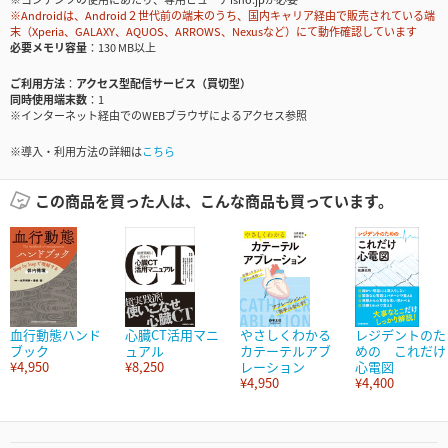
※Androidは、Android２世代前の端末のうち、国内キャリア経由で販売されている端
末（Xperia、GALAXY、AQUOS、ARROWS、Nexusなど）にて動作確認しています
必要メモリ容量
130 MB以上
ご利用方法
アクセス型配信サービス（買切型）
同時使用端末数
1
※インターネット経由でのWEBブラウザによるアクセス参照
※導入・利用方法の詳細は
こちら
この商品を買った人は、こんな商品も買っています。
血行動態ハンド
心臓CT活用マニ
やさしくわかる
レジデントのた
ブック
ュアル
カテーテルアブ
めの これだけ
¥4,950
¥8,250
レーション
心電図
¥4,950
¥4,400