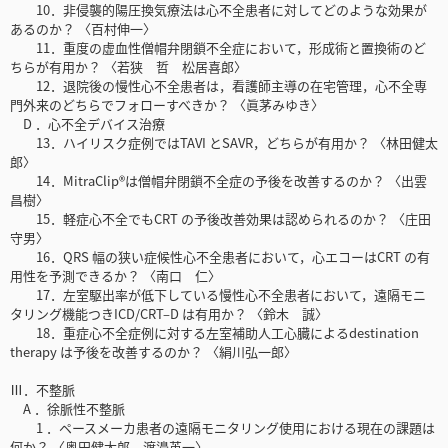
10．非侵襲的陽圧換気療法は心不全患者に対してどのような効果が
あるのか？ 〈百村伸一〉
11．重度の虚血性僧帽弁閉鎖不全症において，形成術と置換術のど
ちらが有用か？ 〈若狭 哲 松居喜郎〉
12．退院後の慢性心不全患者は，看護師主導の在宅管理，心不全専
門外来のどちらでフォローすべきか？ 〈眞茅みゆき〉
D ．心不全デバイス治療
13．ハイリスク症例ではTAVI とSAVR，どちらが有用か？ 〈林田健太
郎〉
14．MitraClip®は僧帽弁閉鎖不全症の予後を改善するのか？ 〈出雲
昌樹〉
15．軽症心不全でもCRT の予後改善効果は認められるのか？ 〈庄田
守男〉
16．QRS 幅の狭い症候性心不全患者において，心エコーはCRT の有
用性を予測できるか？ 〈南口 仁〉
17．左室駆出率が低下している慢性心不全患者において，遠隔モニ
タリング機能つきICD/CRT‒D は有用か？ 〈鈴木 誠〉
18．重症心不全症例に対する左室補助人工心臓によるdestination
therapy は予後を改善するのか？ 〈絹川弘一郎〉
Ⅲ．不整脈
A ．徐脈性不整脈
1 ．ペースメーカ患者の遠隔モニタリング使用における現在の課題は
何か？ 〈奥田健太郎 渡邉英一〉