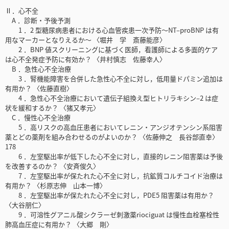
Ⅱ．心不全
A ．診断・予後予測
1 ．2 型糖尿病患者における心血管疾患一次予防～NT‒proBNP は有
用なマーカーとなりえるか～ 〈堀井 学 斎藤能彦〉
2 ．BNP 値スクリーニングに基づく医師，看護師による多面的ケア
は心不全発症予防に有効か？ 〈井村慎志 佐藤幸人〉
B ．急性心不全治療
3 ．腎機能障害を合併した急性心不全に対し，低用量ドパミン追加は
有用か？ 〈佐藤直樹〉
4 ．急性心不全治療において遺伝子組換え型ヒトリラキシン‒2 は症
状を緩和するか？ 〈猪又孝元〉
C ．慢性心不全治療
5 ．高リスクの高血圧患者においてレニン・アンジオテンシン系阻害
薬とどの薬剤を組み合わせるのがよいのか？ 〈佐藤伸之 長谷部直幸〉
178
6 ．左室駆出率が低下した心不全に対し，直接的レニン阻害薬は予後
を改善するのか？ 〈安斉俊久〉
7 ．左室駆出率が保たれた心不全に対し，抗鉱質コルチコイド治療は
有用か？ 〈杉原志伸 山本一博〉
8 ．左室駆出率が保たれた心不全に対し，PDE5 阻害薬は有用か？
〈大谷朋仁〉
9 ．可溶性グアニル酸シクラーゼ刺激薬riociguat は慢性血栓塞栓性
肺高血圧症に有用か？ 〈大郷 剛〉