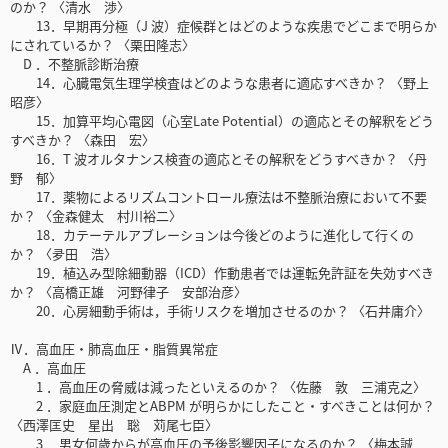
のか？ 〈清水 渉〉
13．早期再分極（J 波）症候群とはどのような疾患でどこまで明らか
にされているか？ 〈栗田隆志〉
D ．不整脈診断治療
14．心臓電気生理学検査はどのような患者に適応すべきか？ 〈野上
昭彦〉
15．加算平均心電図（心室Late Potential）の適応とその解釈をどう
すべきか？ 〈森田 宏〉
16．T 波オルタナンス検査の適応とその解釈をどうすべきか？ 〈丹
野 郁〉
17．薬物によるリズムコントロール療法は不整脈治療において不要
か？ 〈金森健太 村川裕二〉
18．カテーテルアブレーションは今後どのように進化して行くの
か？ 〈夛田 浩〉
19．植込み型除細動器（ICD）作動患者では運転免許証を失効すべき
か？ 〈高橋正雄 河野律子 安部治彦〉
20．心房細動手術は，手術リスクを増加させるのか？ 〈石井庸介〉
Ⅳ．高血圧・肺高血圧・脂質異常症
A ．高血圧
1 ．高血圧の脅威は減ったといえるのか？ 〈佐藤 敦 三浦克之〉
2 ．家庭血圧測定とABPM が明らかにしたこと・すべきことは何か？
〈西澤匡史 星出 聡 苅尾七臣〉
3 ．男女何歳からが高血圧の予後影響因子になるのか？ 〈梅本誠