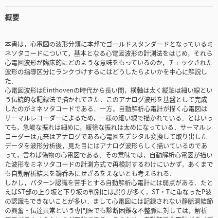
概要
本書は，心電図の波形分類に本邦でゴールドスタンダードとなっているミ
ネソタコードについて，基本となる心電図波形の計測法をはじめ，それら
心電図波形が臨床的にどのような意味をもっているのか，チェックされた
波形の指導区分にランクづけするにはどうしたらよいかを中心に解説し
た．
心電図波形はEinthovenの時代から長い間，横軸は太く縦軸は細い線とい
う伝統的な記録法で描かれてきた．このアナログ波形を基盤として完成
したのがミネソタコードである．一方，自動解析心電計が描く心電図は
サーマルレコーダーによるため，一様の細い線で描かれている．とはいっ
ても，急峻な振れは細めに，緩徐な振れは太めになっている．サーマルレ
コーダーは元来はアナログである心電図をデジタル変換して取り出した
データを波形分析後，見た目にはアナログ波形らしく描いているのであ
って，言わば偽物の心電図である．その意味では，自動解析心電図が描い
た波形をミネソタコードの計測方式で再検討するわけにいかず，あくまで
も自動解析結果を鵜呑みにせざるをえないとも考えられる．
しかし，パターン認識を苦手とする自動解析心電計には弱点がある．たと
えばST部の上り坂と下り坂の判別には誤りが多く，ST・Tに重なったP波
の認識もできないことが多い．まして心電図には記録されない静脈洞結節
の興奮・伝達異常という専門医でも診断困難な不整脈に対しては，解析