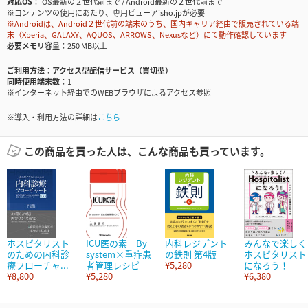
対応OS
iOS最新の２世代前まで / Android最新の２世代前まで
※コンテンツの使用にあたり、専用ビューアisho.jpが必要
※Androidは、Android２世代前の端末のうち、国内キャリア経由で販売されている端
末（Xperia、GALAXY、AQUOS、ARROWS、Nexusなど）にて動作確認しています
必要メモリ容量
250 MB以上
ご利用方法
アクセス型配信サービス（買切型）
同時使用端末数
1
※インターネット経由でのWEBブラウザによるアクセス参照
※導入・利用方法の詳細は
こちら
この商品を買った人は、こんな商品も買っています。
ホスピタリスト
ICU医の素 By
内科レジデント
みんなで楽しく
のための内科診
system×重症患
の鉄則 第4版
ホスピタリスト
療フローチャ...
者管理レシピ
¥5,280
になろう！
¥8,800
¥5,280
¥6,380