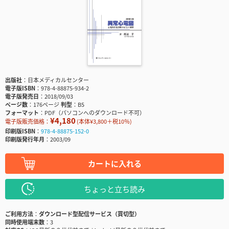
出版社
日本メディカルセンター
電子版ISBN
978-4-88875-934-2
電子版発売日
2018/09/03
ページ数
176ページ
判型
B5
フォーマット
PDF（パソコンへのダウンロード不可）
¥4,180
電子版販売価格：
(本体¥3,800＋税10％)
印刷版ISBN
978-4-88875-152-0
印刷版発行年月
2003/09
カートに入れる
ちょっと立ち読み
ご利用方法
ダウンロード型配信サービス（買切型）
同時使用端末数
3