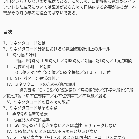
プログラムすらないのが現状である．このため，自動解析心電計がタイプ
アウトした結果については医師があらためて再検討する必要があるが，本
書がその時の参考に役立てば幸いである．
目次
1．ミネソタコードとは
2．ミネソタコード分類における心電図波形計測上のルール
I．時間幅の計測
P幅／PQ時間〔PR時間〕／QRS時間／Q幅／QT時間／R頂点時間
II．電位の計測1．P電位
Q電位／R電位／S電位／QRS全振幅／ST-J点／T電位
III．ST-Tパターン異常の判定
IV．ミネソタコードのための適用細則
一般的事項／Q・QS／QRS軸偏位／高振幅R波／ST接合部とST部
／陰性T波／房室伝導障害／心室伝導障害／不整脈／雑項
V．ミネソタコードの日本での改訂
3．ミネソタコード基準の弱点
I．異常Qの臨床的意義
II．心室肥大の電位基準
III．aVFでQRSが上向きでないときは陰性Tをチェックしない
IV．QRS幅が広いときは高いR波項をとりあげない
V．ST下降が虚血型（4-1～3）のときは同時にT波コードを要する