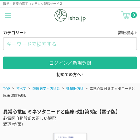
医学・医療の電子コンテンツ配信サービス
0
カテゴリー
詳細検索
ログイン／新規登録
初めての方へ
TOP
すべて
臨床医学・内科系
循環器内科
異常心電図 ミネソタコードと
臨床 改訂第5版
異常心電図 ミネソタコードと臨床 改訂第5版【電子版】
心電図自動診断の正しい解釈
渡辺 孝(著)