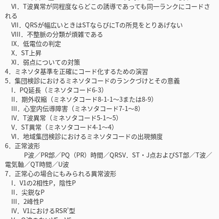
VI．T波異常が同程度ならどこの誘導であっても同一ランクにコードさ
れる
VII．QRSが幅広いときはSTならびにTの所見をとりあげない
VIII．不整脈の分類が煩雑である
IX．低電位の判定
X．ST上昇
XI．弱点についての対策
4．ミネソタ基準を正確にコード化するための演習
5．集団検診におけるミネソタコードのランクづけとその意義
I．PQ延長（ミネソタコード6-3）
II．期外収縮（ミネソタコード8-1-1～3または8-9）
III．心室内伝導障害（ミネソタコード7-1～8）
IV．T波異常（ミネソタコード5-1～5）
V．ST異常（ミネソタコード4-1～4）
VI．地域集団検診におけるミネソタコードの出現頻度
6．正常波形
P波／PR部／PQ（PR）時間／QRSV．ST・J点およびST部／T波／
電気軸／QT時間／U波
7．正常心の場合にもみられる異常波形
I．V1の2相性P，陰性P
II．尖鋭なP
III．2峰性P
IV．V1におけるRSR’型