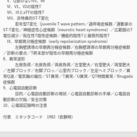
V．Q波のないV5，V6
VI．V1，V2の陰性T
VII．IIIとaTFの陰性T
VIII．非特異的ST-T変化
若年型T変化（juvenile T wave pattern／過呼吸症候群／運動家の
ST-T変化／神経症性心症候群（neurotic heart symdrome）／広範囲のT
電位減少／局在性T陰性症候群／機能的陰性Tと器質的陰性T
IX．早期再分極症候群（early repolarization syndrome）
左胸壁誘導の早期再分極症候群／右胸壁誘導の早期再分極症候群
／診断の要点／T終末部が陰性の早期再分極症候群
8．異常波形
左房負荷／右房負荷／両房負荷／左室肥大／右室肥大／両室肥大
／左脚ブロック／右脚ブロッ／心室内ブロック／左足ヘミブロック／異
常Q波／電気軸の偏位／ST異常／T異常／U異常／QT時間異常／Brugada
症候群
9．心電図自動診断
目的／心電図自動診断の現状／心電図自動診断の手順／心電図自
動診断の欠陥／安全対策
10．心電図記録時の注意
付表 ミネソタコード 1982（安静時）