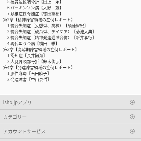
5 橈骨遠位端骨折【田上 永】
6 パーキンソン病【大野 雄】
7 頸椎症性脊髄症【徳田継祐】
第2章【精神障害領域の症例レポート】
1 統合失調症（妄想型、病棟）【須藤智宏】
2 統合失調症（破瓜型、デイケア）【菊池大典】
3 統合失調症（精神発達遅滞合併）【新井孝行】
4 現代型うつ病【横田 維】
第3章【高齢期障害領域の症例レポート】
1 認知症【長井陽海】
2 大腿骨頸部骨折【鈴木俊弘】
第4章【発達障害領域の症例レポート】
1 脳性麻痺【石田麻子】
2 発達障害【中山泰哲】
isho.jpアプリ
カテゴリー
アカウントサービス