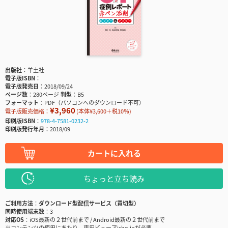
出版社
羊土社
電子版ISBN
電子版発売日
2018/09/24
ページ数
280ページ
判型
B5
フォーマット
PDF（パソコンへのダウンロード不可）
¥3,960
電子版販売価格：
(本体¥3,600＋税10％)
印刷版ISBN
978-4-7581-0232-2
印刷版発行年月
2018/09
カートに入れる
ちょっと立ち読み
ご利用方法
ダウンロード型配信サービス（買切型）
同時使用端末数
3
対応OS
iOS最新の２世代前まで / Android最新の２世代前まで
※コンテンツの使用にあたり、専用ビューアisho.jpが必要