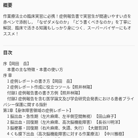
概要
作業療法士の臨床実習に必携！症例報告書で実習生が間違いやすい点を
赤ペンで添削し，「なぜダメなのか」「どう書くべきなのか」を丁寧に
解説．臨床で活きる知識もしっかり身につく．スーパーバイザーにもオ
ススメ！
目次
序【岡田 岳】
本書の主な特徴・本書の使い方
序 章
1 症例レポートの書き方【岡田 岳】
2 症例レポート作成に役立つツール【照井林陽】
付録1 症例報告書の書き方例【照井林陽】
付録2 症例報告を含む医学論文及び学会研究会発表における患者プライ
バシー保護に関する指針
第1章【身体障害領域の症例レポート】
1 脳出血・急性期（左片麻痺、左半側空間無視）【田山麻子】
2 脳出血・回復期（左片麻痺、高次脳機能障害）【長谷川明洋】
3 脳梗塞・回復期（右片麻痺、失語、失行）【大舘哲詩】
4 くも膜下出血（高次脳機能障害に対する作業療法）【中川雅樹】