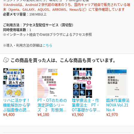
※Androidは、Android２世代前の端末のうち、国内キャリア経由で販売されている端
末（Xperia、GALAXY、AQUOS、ARROWS、Nexusなど）にて動作確認しています
必要メモリ容量
198 MB以上
ご利用方法
アクセス型配信サービス（買切型）
同時使用端末数
1
※インターネット経由でのWEBブラウザによるアクセス参照
※導入・利用方法の詳細は
こちら
この商品を買った人は、こんな商品も買っています。
リハに活かす！
PT・OTのための
理学療法士・作
臨床作業療法
機能解剖から学
測定評価シリー
業療法士 PT・
NOVA Vol.21
ぶ脳画像の読...
ズ 2 形態測...
OT基礎から学...
No.4
¥4,400
¥4,180
¥3,960
¥2,970