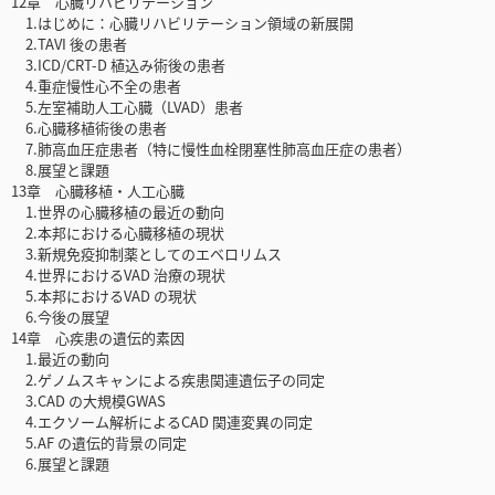
12章 心臓リハビリテーション
1.はじめに：心臓リハビリテーション領域の新展開
2.TAVI 後の患者
3.ICD/CRT-D 植込み術後の患者
4.重症慢性心不全の患者
5.左室補助人工心臓（LVAD）患者
6.心臓移植術後の患者
7.肺高血圧症患者（特に慢性血栓閉塞性肺高血圧症の患者）
8.展望と課題
13章 心臓移植・人工心臓
1.世界の心臓移植の最近の動向
2.本邦における心臓移植の現状
3.新規免疫抑制薬としてのエベロリムス
4.世界におけるVAD 治療の現状
5.本邦におけるVAD の現状
6.今後の展望
14章 心疾患の遺伝的素因
1.最近の動向
2.ゲノムスキャンによる疾患関連遺伝子の同定
3.CAD の大規模GWAS
4.エクソーム解析によるCAD 関連変異の同定
5.AF の遺伝的背景の同定
6.展望と課題