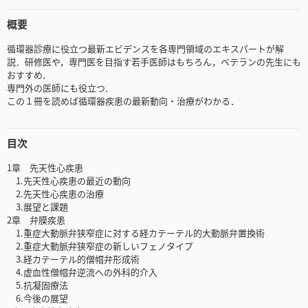
概要
循環器診療に役立つ最新エビデンスを各専門領域のエキスパートが解
説．研修医や，専門医を目指す若手医師はもちろん，ベテランの先生にも
おすすめ．
専門外の医師にも役立つ．
この１冊を読めば循環器疾患の最新動向・治療がわかる．
目次
1章 先天性心疾患
1.先天性心疾患の最近の動向
2.先天性心疾患の治療
3.展望と課題
2章 弁膜疾患
1.重症大動脈弁狭窄症に対する経カテーテル的大動脈弁置換術
2.重症大動脈弁狭窄症の新しいフェノタイプ
3.経カテーテル的僧帽弁形成術
4.虚血性僧帽弁逆流への外科的介入
5.抗凝固療法
6.今後の展望