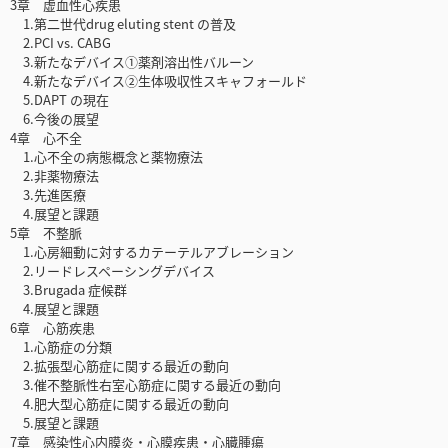
3章 虚血性心疾患
1.第二世代drug eluting stent の普及
2.PCI vs. CABG
3.新たなデバイス①薬剤溶出性バルーン
4.新たなデバイス②生体吸収性スキャフォールド
5.DAPT の現在
6.今後の展望
4章 心不全
1.心不全の病態概念と薬物療法
2.非薬物療法
3.先進医療
4.展望と課題
5章 不整脈
1.心房細動に対するカテーテルアブレーション
2.リードレスペーシングデバイス
3.Brugada 症候群
4.展望と課題
6章 心筋疾患
1.心筋症の分類
2.拡張型心筋症に関する最近の動向
3.催不整脈性右室心筋症に関する最近の動向
4.肥大型心筋症に関する最近の動向
5.展望と課題
7章 感染性心内膜炎・心膜疾患・心臓腫瘍