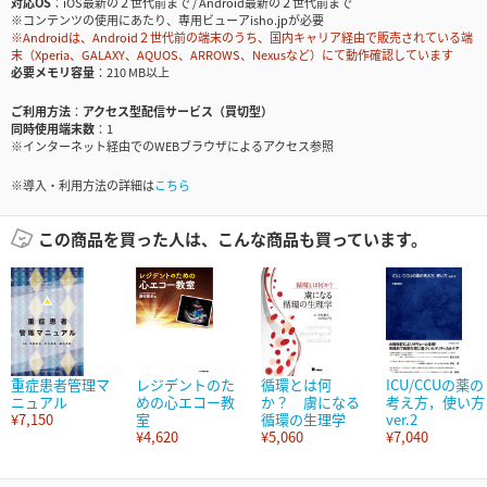
対応OS
iOS最新の２世代前まで / Android最新の２世代前まで
※コンテンツの使用にあたり、専用ビューアisho.jpが必要
※Androidは、Android２世代前の端末のうち、国内キャリア経由で販売されている端
末（Xperia、GALAXY、AQUOS、ARROWS、Nexusなど）にて動作確認しています
必要メモリ容量
210 MB以上
ご利用方法
アクセス型配信サービス（買切型）
同時使用端末数
1
※インターネット経由でのWEBブラウザによるアクセス参照
※導入・利用方法の詳細は
こちら
この商品を買った人は、こんな商品も買っています。
重症患者管理マ
レジデントのた
循環とは何
ICU/CCUの薬の
ニュアル
めの心エコー教
か？ 虜になる
考え方，使い方
¥7,150
室
循環の生理学
ver.2
¥4,620
¥5,060
¥7,040