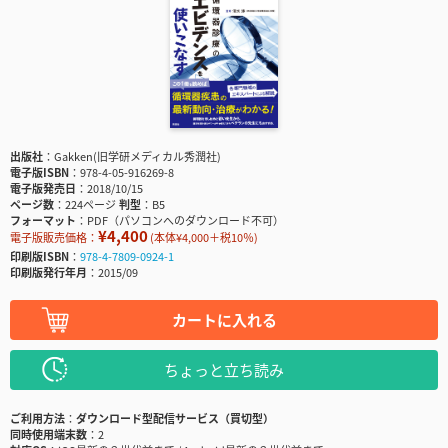
出版社
Gakken(旧学研メディカル秀潤社)
電子版ISBN
978-4-05-916269-8
電子版発売日
2018/10/15
ページ数
224ページ
判型
B5
フォーマット
PDF（パソコンへのダウンロード不可）
¥4,400
電子版販売価格：
(本体¥4,000＋税10％)
印刷版ISBN
978-4-7809-0924-1
印刷版発行年月
2015/09
カートに入れる
ちょっと立ち読み
ご利用方法
ダウンロード型配信サービス（買切型）
同時使用端末数
2