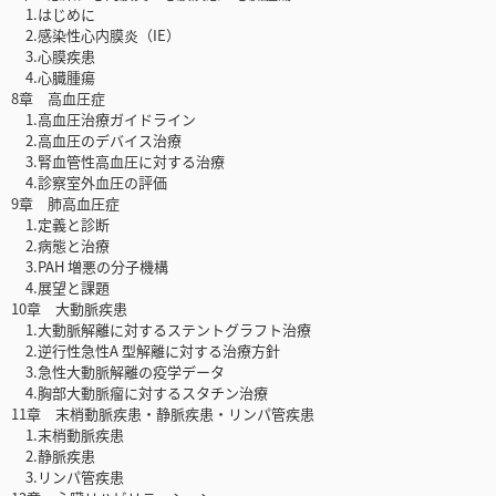
1.はじめに
2.感染性心内膜炎（IE）
3.心膜疾患
4.心臓腫瘍
8章 高血圧症
1.高血圧治療ガイドライン
2.高血圧のデバイス治療
3.腎血管性高血圧に対する治療
4.診察室外血圧の評価
9章 肺高血圧症
1.定義と診断
2.病態と治療
3.PAH 増悪の分子機構
4.展望と課題
10章 大動脈疾患
1.大動脈解離に対するステントグラフト治療
2.逆行性急性A 型解離に対する治療方針
3.急性大動脈解離の疫学データ
4.胸部大動脈瘤に対するスタチン治療
11章 末梢動脈疾患・静脈疾患・リンパ管疾患
1.末梢動脈疾患
2.静脈疾患
3.リンパ管疾患