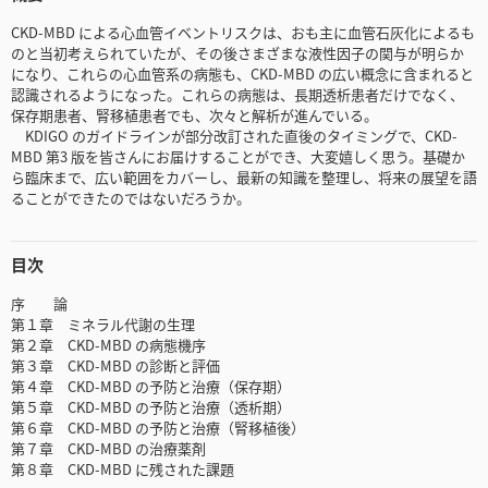
CKD-MBD による心血管イベントリスクは、おも主に血管石灰化によるも
のと当初考えられていたが、その後さまざまな液性因子の関与が明らか
になり、これらの心血管系の病態も、CKD-MBD の広い概念に含まれると
認識されるようになった。これらの病態は、長期透析患者だけでなく、
保存期患者、腎移植患者でも、次々と解析が進んでいる。
KDIGO のガイドラインが部分改訂された直後のタイミングで、CKD-
MBD 第3 版を皆さんにお届けすることができ、大変嬉しく思う。基礎か
ら臨床まで、広い範囲をカバーし、最新の知識を整理し、将来の展望を語
ることができたのではないだろうか。
目次
序 論
第１章 ミネラル代謝の生理
第２章 CKD-MBD の病態機序
第３章 CKD-MBD の診断と評価
第４章 CKD-MBD の予防と治療（保存期）
第５章 CKD-MBD の予防と治療（透析期）
第６章 CKD-MBD の予防と治療（腎移植後）
第７章 CKD-MBD の治療薬剤
第８章 CKD-MBD に残された課題