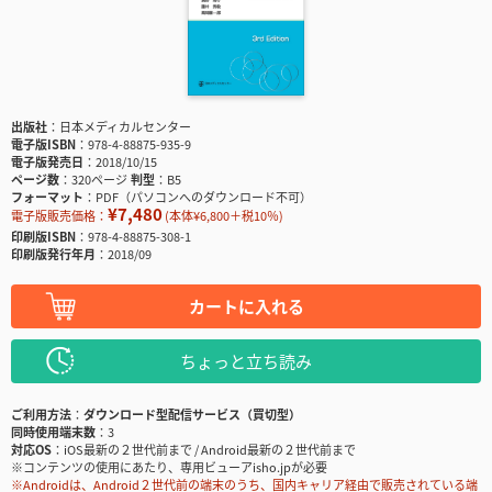
出版社
日本メディカルセンター
電子版ISBN
978-4-88875-935-9
電子版発売日
2018/10/15
ページ数
320ページ
判型
B5
フォーマット
PDF（パソコンへのダウンロード不可）
¥7,480
電子版販売価格：
(本体¥6,800＋税10％)
印刷版ISBN
978-4-88875-308-1
印刷版発行年月
2018/09
カートに入れる
ちょっと立ち読み
ご利用方法
ダウンロード型配信サービス（買切型）
同時使用端末数
3
対応OS
iOS最新の２世代前まで / Android最新の２世代前まで
※コンテンツの使用にあたり、専用ビューアisho.jpが必要
※Androidは、Android２世代前の端末のうち、国内キャリア経由で販売されている端