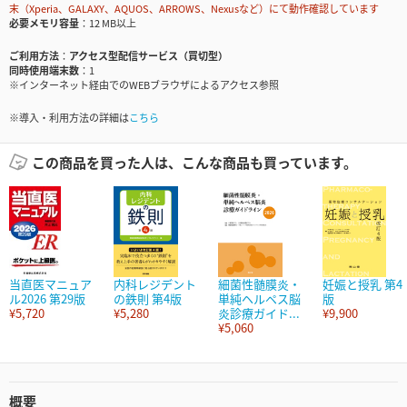
末（Xperia、GALAXY、AQUOS、ARROWS、Nexusなど）にて動作確認しています
必要メモリ容量
12 MB以上
ご利用方法
アクセス型配信サービス（買切型）
同時使用端末数
1
※インターネット経由でのWEBブラウザによるアクセス参照
※導入・利用方法の詳細は
こちら
この商品を買った人は、こんな商品も買っています。
当直医マニュア
内科レジデント
細菌性髄膜炎・
妊娠と授乳 第4
ル2026 第29版
の鉄則 第4版
単純ヘルペス脳
版
¥5,720
¥5,280
炎診療ガイド...
¥9,900
¥5,060
概要