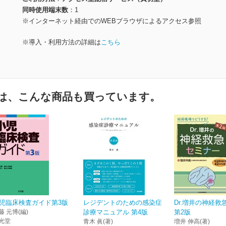
同時使用端末数
1
※インターネット経由でのWEBブラウザによるアクセス参照
※導入・利用方法の詳細は
こちら
は、こんな商品も買っています。
児臨床検査ガイド第3版
レジデントのための感染症
Dr.増井の神経救
藤 元博(編)
診療マニュアル 第4版
第2版
光堂
青木 眞(著)
増井 伸高(著)