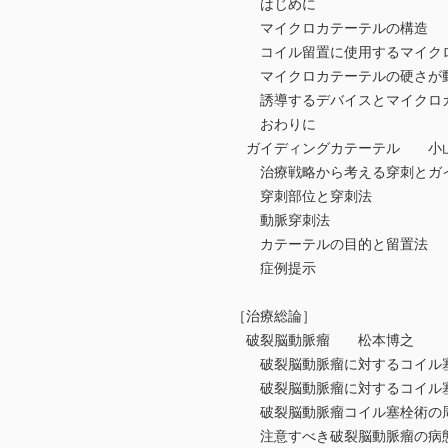
はじめに
マイクロカテーテルの構造
コイル留置に使用するマイクロ
マイクロカテーテルの硬さが動
誘導するデバイスとマイクロカ
おわりに
ガイディングカテーテル 小
治療戦略から考える穿刺とガイ
穿刺部位と穿刺法
動脈穿刺法
カテーテルの目的と留置法
症例提示
［治療総論］
破裂脳動脈瘤 松本博之
破裂脳動脈瘤に対するコイル塞
破裂脳動脈瘤に対するコイル塞
破裂脳動脈瘤コイル塞栓術の
注意すべき破裂脳動脈瘤の病