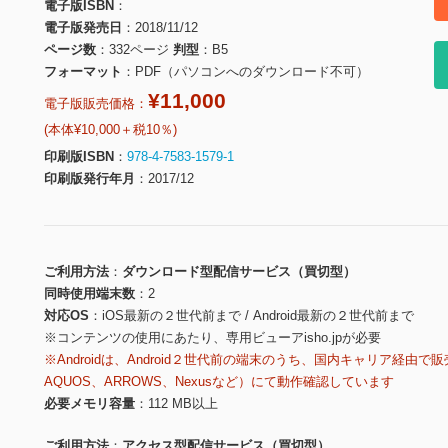
電子版ISBN
電子版発売日
2018/11/12
ページ数
332ページ
判型
B5
フォーマット
PDF（パソコンへのダウンロード不可）
¥11,000
電子版販売価格：
(本体¥10,000＋税10％)
印刷版ISBN
978-4-7583-1579-1
印刷版発行年月
2017/12
ご利用方法
ダウンロード型配信サービス（買切型）
同時使用端末数
2
対応OS
iOS最新の２世代前まで / Android最新の２世代前まで
※コンテンツの使用にあたり、専用ビューアisho.jpが必要
※Androidは、Android２世代前の端末のうち、国内キャリア経由で販
AQUOS、ARROWS、Nexusなど）にて動作確認しています
必要メモリ容量
112 MB以上
ご利用方法
アクセス型配信サービス（買切型）