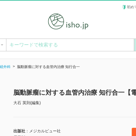
初め
ー
経外科
脳動脈瘤に対する血管内治療 知行合一
脳動脈瘤に対する血管内治療 知行合一【
大石 英則(編集)
出版社
メジカルビュー社