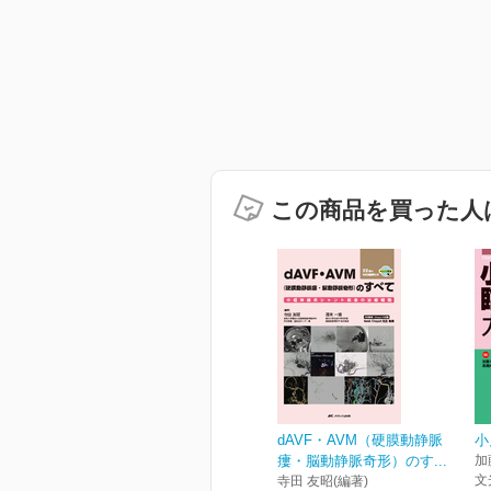
この商品を買った人
dAVF・AVM（硬膜動静脈
小
瘻・脳動静脈奇形）のす...
加
文
寺田 友昭(編著)