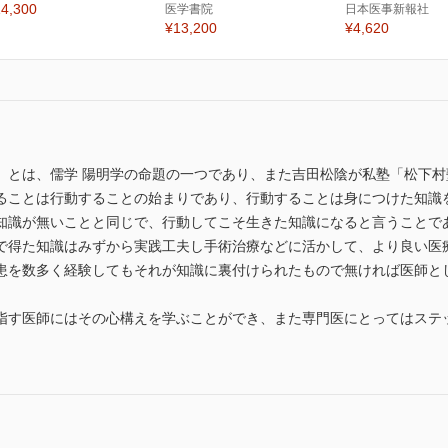
4,300
医学書院
日本医事新報社
¥13,200
¥4,620
」とは、儒学 陽明学の命題の一つであり、また吉田松陰が私塾「松下
ることは行動することの始まりであり、行動することは身につけた知識
知識が無いことと同じで、行動してこそ生きた知識になると言うことで
で得た知識はみずから実践工夫し手術治療などに活かして、より良い医
患を数多く経験してもそれが知識に裏付けられたもので無ければ医師と
指す医師にはその心構えを学ぶことができ、また専門医にとってはステ