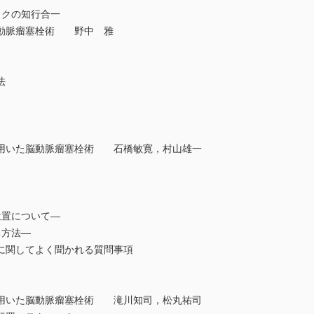
ックの知行合一
動脈瘤塞栓術 野中 雅
法
用いた脳動脈瘤塞栓術 石橋敏寛，村山雄一
置について—
方法—
関してよく聞かれる質問事項
用いた脳動脈瘤塞栓術 滝川知司，松丸祐司