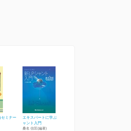
急セミナー
エキスパートに学ぶ新LPシ
ャント入門
桑名 信匡(編著)