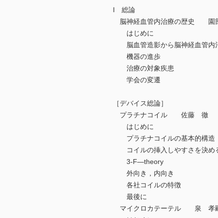
I 総論
脳神経血管内治療の歴史 園
はじめに
脳血管造影から脳神経血管内
機器の進歩
治療の対象疾患
学会の変遷
［デバイス総論］
プラチナコイル 佐藤 徹
はじめに
プラチナコイルの基本的構造
コイルの挿入しやすさを決め
3-F—theory
外向き，内向き
各社コイルの特徴
最後に
マイクロカテーテル 泉 孝