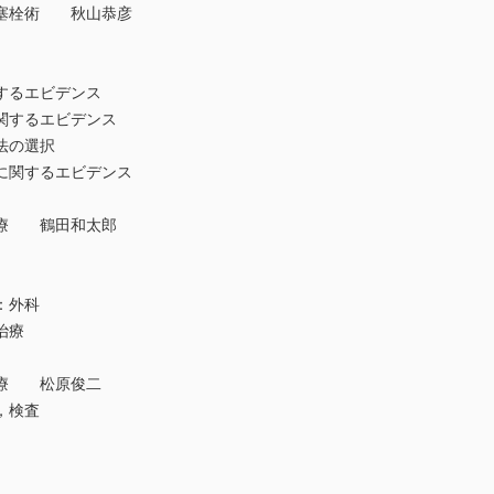
塞栓術 秋山恭彦
るエビデンス
するエビデンス
法の選択
関するエビデンス
療 鶴田和太郎
法：外科
治療
療 松原俊二
，検査