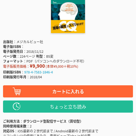
出版社
メジカルビュー社
電子版ISBN
電子版発売日
2018/11/12
ページ数
224ページ
判型
B5変
フォーマット
PDF（パソコンへのダウンロード不可）
¥9,900
電子版販売価格：
(本体¥9,000＋税10％)
印刷版ISBN
978-4-7583-1846-4
印刷版発行年月
2018/04
カートに入れる
ちょっと立ち読み
ご利用方法
ダウンロード型配信サービス（買切型）
同時使用端末数
2
対応OS
iOS最新の２世代前まで / Android最新の２世代前まで
※コンテンツの使用にあたり、専用ビューアisho.jpが必要