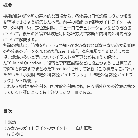
概要
機能的脳神経外科の基本的な事項から，各疾患の日常診療に役立つ知識
を習得できるよう編集した本書。前半の総論では各種ガイドライン，検
査，外科的手術，定位放射線，ニューロモデュレーションなどの治療法
について，後半の各論では疾患毎にQ&A方式で診断と内科的外科的治療
について解説する。
各論の構成は，治療を行ううえで知っておかなければならない必要最低限
の各疾患のデータをまとめた“Essentials”，臨床現場で判断に苦しむ事
項，議論の多い点等についてイラストや写真なども加えて解説し
た“Clinical Question”，復習と専門医試験などに役立つように出題形式
で解答と解説までまとめた“Practice”に分けて記載（この構成はご好評い
ただいた『小児脳神経外科 診療ガイドブック』『神経外傷 診療ガイドブ
ック』から踏襲）。
これから機能神経外科を目指す脳外科医にも，日々脳外科での診療に携わ
っている医師にとっても十分役に立つ一冊である。
目次
Ⅰ 総論
てんかんのガイドラインのポイント 臼井直敬
はじめに