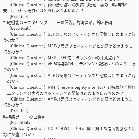
［Clinical Question］術中合併症への対応（嘔気，痛み，精神的不
安，けいれん発作）はどうしたらよいのか？
［Practice］
神経機能のモニタリング 三國信啓，鰐渕昌彦，鈴木脩斗
［Essentials］
［Clinical Question］SEPの実際のセッティングと記録はどのように行
うのか？
［Clinical Question］MEPの実際のセッティングと記録はどのように
行うのか？
［Clinical Question］MEP，SEPモニタリング中の注意点は？
［Clinical Question］VEPの実際のセッティングと記録はどのように行
うのか？
［Clinical Question］AEPの実際のセッティングと記録はどのように行
うのか？
［Clinical Question］NIM（nerve integrity monitor）と持続顔面神経
モニタリングの実際のセッティングと記録はどのように行うのか？
［Clinical Question］AMRの実際のセッティングと記録はどのように
行うのか？
［Practice］
精神疾患 杉山憲嗣
［Essentials］
［Clinical Question］ECTとDBSと，ともに脳に対する電気刺激なのに
なにが違うのか？