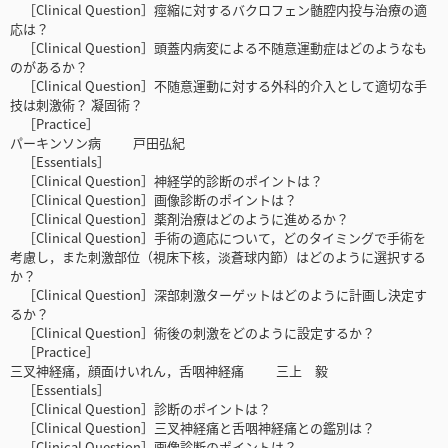
［Clinical Question］痙縮に対するバクロフェン髄腔内投与治療の適
応は？
［Clinical Question］頭蓋内病変による不随意運動症はどのようなも
のがあるか？
［Clinical Question］不随意運動に対する外科的介入として適切な手
技は刺激術？ 凝固術？
［Practice］
パーキンソン病 戸田弘紀
［Essentials］
［Clinical Question］神経学的診断のポイントは？
［Clinical Question］画像診断のポイントは？
［Clinical Question］薬剤治療はどのように進めるか？
［Clinical Question］手術の適応について，どのタイミングで手術を
考慮し，また刺激部位（視床下核，淡蒼球内節）はどのように選択する
か？
［Clinical Question］深部刺激ターゲットはどのように計画し決定す
るか？
［Clinical Question］術後の刺激をどのように設定するか？
［Practice］
三叉神経痛，顔面けいれん，舌咽神経痛 三上 毅
［Essentials］
［Clinical Question］診断のポイントは？
［Clinical Question］三叉神経痛と舌咽神経痛との鑑別は？
［Clinical Question］画像診断のポイントは？