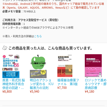
※Androidは、Android２世代前の端末のうち、国内キャリア経由で販売されている端
末（Xperia、GALAXY、AQUOS、ARROWS、Nexusなど）にて動作確認しています
必要メモリ容量
70 MB以上
ご利用方法
アクセス型配信サービス（買切型）
同時使用端末数
1
※インターネット経由でのWEBブラウザによるアクセス参照
※導入・利用方法の詳細は
こちら
この商品を買った人は、こんな商品も買っています。
疾患・術式別 脳
明日のアクショ
循環器治療薬フ
ロジックで進め
神経外科手術合
ンが変わる ICU
ァイル 第3版
るリウマチ・膠
併症の回避・...
輸液力の法則
¥7,700
原病診療
¥8,800
¥5,940
¥4,180