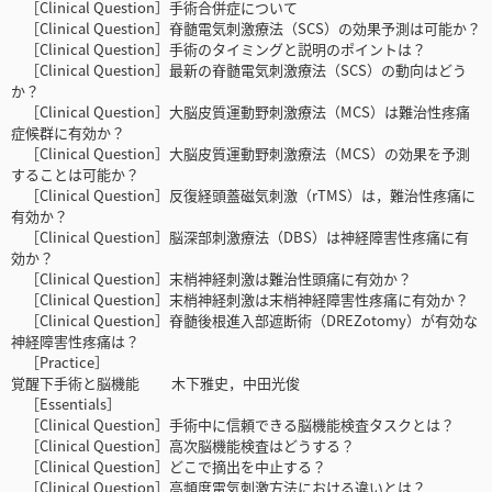
［Clinical Question］手術合併症について
［Clinical Question］脊髄電気刺激療法（SCS）の効果予測は可能か？
［Clinical Question］手術のタイミングと説明のポイントは？
［Clinical Question］最新の脊髄電気刺激療法（SCS）の動向はどう
か？
［Clinical Question］大脳皮質運動野刺激療法（MCS）は難治性疼痛
症候群に有効か？
［Clinical Question］大脳皮質運動野刺激療法（MCS）の効果を予測
することは可能か？
［Clinical Question］反復経頭蓋磁気刺激（rTMS）は，難治性疼痛に
有効か？
［Clinical Question］脳深部刺激療法（DBS）は神経障害性疼痛に有
効か？
［Clinical Question］末梢神経刺激は難治性頭痛に有効か？
［Clinical Question］末梢神経刺激は末梢神経障害性疼痛に有効か？
［Clinical Question］脊髄後根進入部遮断術（DREZotomy）が有効な
神経障害性疼痛は？
［Practice］
覚醒下手術と脳機能 木下雅史，中田光俊
［Essentials］
［Clinical Question］手術中に信頼できる脳機能検査タスクとは？
［Clinical Question］高次脳機能検査はどうする？
［Clinical Question］どこで摘出を中止する？
［Clinical Question］高頻度電気刺激方法における違いとは？