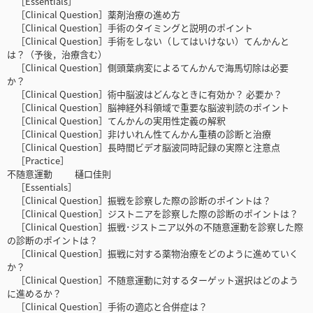
［Essentials］
［Clinical Question］薬剤治療の進め方
［Clinical Question］手術のタイミングと説明のポイント
［Clinical Question］手術をしない（してはいけない）てんかんと
は？（予後，治療含む）
［Clinical Question］側頭葉病変によるてんかんで海馬切除は必要
か？
［Clinical Question］術中脳波はどんなときに有効か？ 必要か？
［Clinical Question］脳神経外科領域で重要な脳波判読のポイント
［Clinical Question］てんかんの実用性定義の解釈
［Clinical Question］非けいれん性てんかん重積の診断と治療
［Clinical Question］長時間ビデオ脳波同時記録の実際と注意点
［Practice］
不随意運動 樋口佳則
［Essentials］
［Clinical Question］振戦を診察した際の診断のポイントは？
［Clinical Question］ジストニアを診察した際の診断のポイントは？
［Clinical Question］振戦･ジストニア以外の不随意運動を診察した際
の診断のポイントは？
［Clinical Question］振戦に対する薬物治療をどのように進めていく
か？
［Clinical Question］不随意運動に対するターゲット選択はどのよう
に進めるか？
［Clinical Question］手術の適応と合併症は？