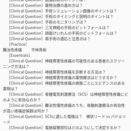
［Clinical Question］薬物治療の進め方は？
［Clinical Question］手術シミュレーション画像のポイントは？
［Clinical Question］手術のタイミングと説明のポイントは？
［Clinical Question］手術のモニタリングは？
［Clinical Question］三叉神経の手術のピットフォールは？
［Clinical Question］顔面けいれんの手術のピットフォールは？
［Clinical Question］再手術の適応と注意点は？
［Practice］
難治性疼痛 平林秀裕
［Essentials］
［Clinical Question］神経障害性疼痛の可能性のある患者のスクリー
ニング方法は？
［Clinical Question］神経障害性疼痛を診断する方法は？
［Clinical Question］神経障害性疼痛の薬物療法はどうするか？
［Clinical Question］神経障害性疼痛の病態ごとにエビデンスのある
薬物は？
［Clinical Question］脊髄電気刺激療法（SCS）は神経障害性疼痛にど
のように有効なのか？
［Clinical Question］難治性慢性疼痛のうち，脊髄刺激療法の有効性
が高い疼痛症候群は何か？
［Clinical Question］SCSに適した電極は？ 棒状リード vs パドルリ
ード
［Clinical Question］電極留置部位はどのようにして決定するか？