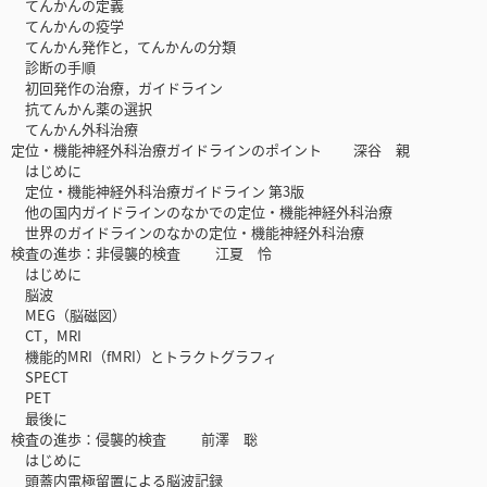
てんかんの定義
てんかんの疫学
てんかん発作と，てんかんの分類
診断の手順
初回発作の治療，ガイドライン
抗てんかん薬の選択
てんかん外科治療
定位・機能神経外科治療ガイドラインのポイント 深谷 親
はじめに
定位・機能神経外科治療ガイドライン 第3版
他の国内ガイドラインのなかでの定位・機能神経外科治療
世界のガイドラインのなかの定位・機能神経外科治療
検査の進歩：非侵襲的検査 江夏 怜
はじめに
脳波
MEG（脳磁図）
CT，MRI
機能的MRI（fMRI）とトラクトグラフィ
SPECT
PET
最後に
検査の進歩：侵襲的検査 前澤 聡
はじめに
頭蓋内電極留置による脳波記録