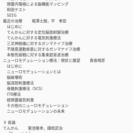
頭蓋内電極による脳機能マッピング
和田テスト
SEEG
最近の治療 堀澤士朗，平 孝臣
はじめに
てんかんに対する定位脳放射線治療
てんかんに対する電気刺激療法
三叉神経痛に対するガンマナイフ治療
不随意運動疾患に対するガンマナイフ治療
本態性振戦に対する集束超音波治療
ニューロモデュレーション療法：現状と展望 貴島晴彦
はじめに
ニューロモデュレーションとは
脳破壊術
脳深部刺激療法
脊髄刺激療法（SCS）
ITB療法
経頭蓋磁気刺激
その他のニューロモデュレーション
ニューロモデュレーションの未来
Ⅱ 各論
てんかん 菊池隆幸，國枝武治