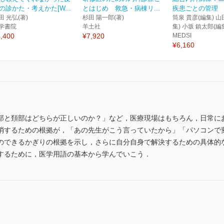
の診かた・考えかた[W...
とはじめ 救急・病棟リ...
疾患ごとの管理
田 光弘(著)
杉田 陽一郎(著)
筒泉 貴彦(編集) 山
学書院
羊土社
集) 小坂 鎮太郎(編
,400
¥7,920
MEDSI
¥6,160
部と頚部はどちらが正しいのか？」など，医療現場はもちろん，日常に
消するための根拠が，「あの先生がこう言っていたから」「パソコンで
のできるかぎりの根拠を示し，さらに自分自身で解決するための具体的
するために，医学用語の基本から学んでいこう．