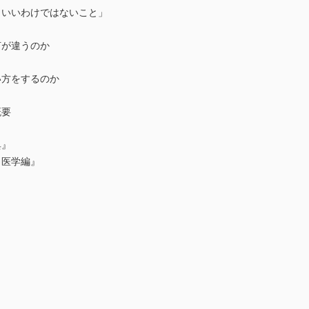
もいいわけではないこと」
何が違うのか
方をするのか
概要
典』
 医学編』