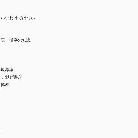
いいわけではない
本語・漢字の知識
の境界線
，混ぜ書き
字体表
か