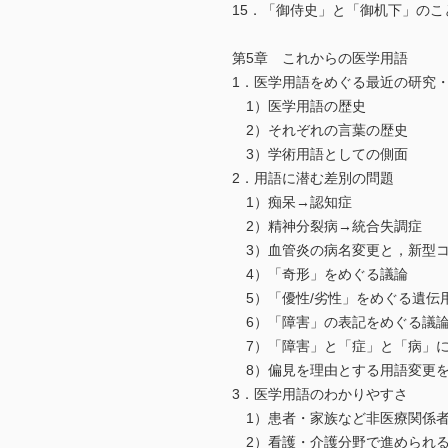
15．「御侍史」と「御机下」のこ
第5章 これからの医学用語
1．医学用語をめぐる最近の研究
1）医学用語の歴史
2）それぞれの言葉の歴史
3）学術用語としての側面
2．用語に潜む差別の問題
1）痴呆→認知症
2）精神分裂病→統合失調症
3）血管炎の病名変更と，新型コ
4）「奇形」をめぐる議論
5）「優性/劣性」をめぐる遺伝
6）「障害」の表記をめぐる議
7）「障害」と「症」と「病」
8）偏見を理由とする用語変更を
3．医学用語のわかりやすさ
1）患者・家族など非医療関係者
2）看護・介護分野で進められる