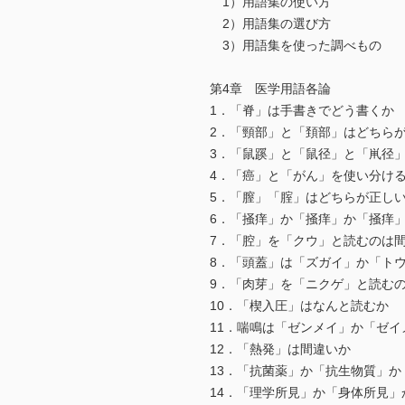
1）用語集の使い方
2）用語集の選び方
3）用語集を使った調べもの
第4章 医学用語各論
1．「脊」は手書きでどう書くか
2．「頸部」と「頚部」はどちら
3．「鼠蹊」と「鼠径」と「鼡径
4．「癌」と「がん」を使い分け
5．「膣」「腟」はどちらが正し
6．「掻痒」か「掻痒」か「掻痒
7．「腔」を「クウ」と読むのは
8．「頭蓋」は「ズガイ」か「ト
9．「肉芽」を「ニクゲ」と読む
10．「楔入圧」はなんと読むか
11．喘鳴は「ゼンメイ」か「ゼイ
12．「熱発」は間違いか
13．「抗菌薬」か「抗生物質」か
14．「理学所見」か「身体所見」