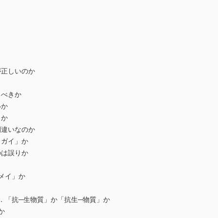
が正しいのか
」
るべきか
いか
」か
間違いなのか
ウガイ」か
のは誤りか
メイ」か
．「抗─生物質」か「抗生─物質」か
か