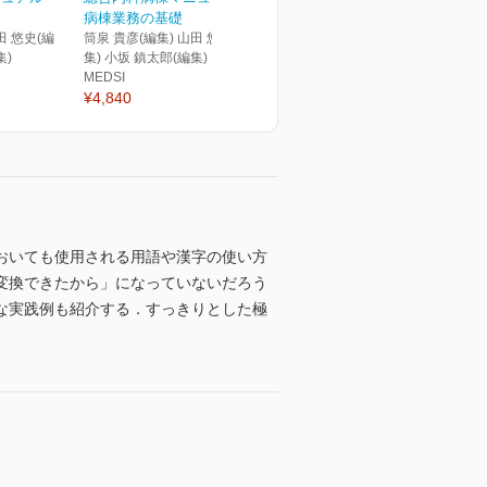
病棟業務の基礎
田 悠史(編
筒泉 貴彦(編集) 山田 悠史(編
集)
集) 小坂 鎮太郎(編集)
MEDSI
¥4,840
おいても使用される用語や漢字の使い方
変換できたから」になっていないだろう
な実践例も紹介する．すっきりとした極