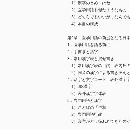
1）漢字のとめ・はね
2）医学用語も似たようなもの
3）どちらでもいいが，なんでも
4）本書の構成
第2章 医学用語の前提となる日
1．医学用語を語る前に
2．手書きと活字
3．常用漢字表と混ぜ書き
1）常用漢字表の目的―表内外
2）同音の漢字による書き換えと
4．活字と文字コード―表外漢字
1）JIS漢字
2）表外漢字字体表
5．専門用語と漢字
1）ことばの「位相」
2）専門用語行政
3）漢字がどう扱われてきたの