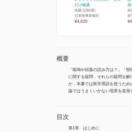
だけ輸液
疹
佐藤 弘明(著)
松
日本医事新報社
医
¥4,620
¥4
概要
「喘鳴や頭蓋の読み方は？」「頸
に関する疑問．それらの疑問を解
か．本書では医学用語を使うため
論ではうまくいかない現実を直視
目次
第1章 はじめに