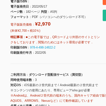
電子版ISBN
電子版発売日
2022/05/17
ページ数
182ページ
判型
A5判
フォーマット
PDF（パソコンへのダウンロード不可）
¥2,970
電子版販売価格：
(本体¥2,700＋税10％)
特記事項
■この電子版では，QRコードより外部のサイトとリン
クをしております．閲覧のためにはネット環境が必要です．
印刷版ISBN
978-4-498-14822-2
印刷版発行年月
2022/05
ご利用方法
ダウンロード型配信サービス（買切型）
同時使用端末数
3
対応OS
iOS最新の２世代前まで / Android最新の２世代前まで
※コンテンツの使用にあたり、専用ビューアisho.jpが必要
※Androidは、Android２世代前の端末のうち、国内キャリア経由で販
AQUOS、ARROWS、Nexusなど）にて動作確認しています
必要メモリ容量
40 MB以上