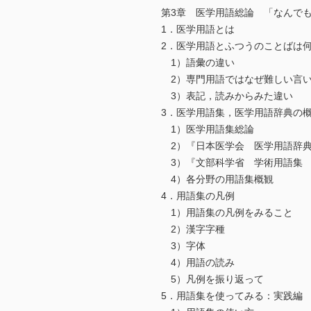
第3章 医学用語総論 「なんで
1．医学用語とは
2．医学用語とふつうのことばは
1）語彙の違い
2）専門用語ではなぜ難しい言い
3）表記，読みからみた違い
3．医学用語集，医学用語辞典の
1）医学用語集総論
2）『日本医学会 医学用語辞
3）『文部科学省 学術用語集
4）各分野の用語集概観
4．用語集の凡例
1）用語集の凡例をみること
2）漢字字種
3）字体
4）用語の読み
5）凡例を振り返って
5．用語集を使ってみる：実践編