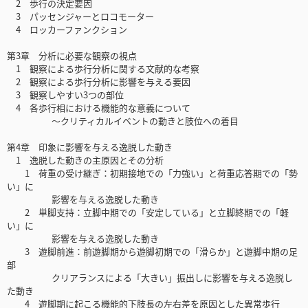
2 歩行の決定要因
3 パッセンジャーとロコモーター
4 ロッカーファンクション
第3章 分析に必要な観察の視点
1 観察による歩行分析に関する文献的な考察
2 観察による歩行分析に影響を与える要因
3 観察しやすい3つの部位
4 各歩行相における機能的な意義について
～クリティカルイベントの動きと肢位への着目
第4章 印象に影響を与える逸脱した動き
1 逸脱した動きの主原因とその分析
1 荷重の受け継ぎ：初期接地での「力強い」と荷重応答期での「勢
い」に
影響を与える逸脱した動き
2 単脚支持：立脚中期での「安定している」と立脚終期での「軽
い」に
影響を与える逸脱した動き
3 遊脚前進：前遊脚期から遊脚初期での「滑らか」と遊脚中期の足
部
クリアランスによる「大きい」振出しに影響を与える逸脱し
た動き
4 遊脚期に起こる機能的下肢長の左右差を原因とした異常歩行