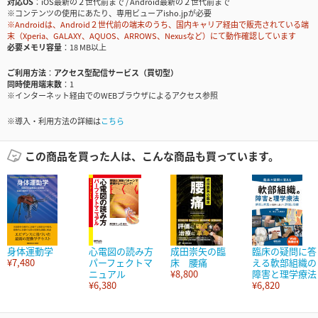
対応OS
iOS最新の２世代前まで / Android最新の２世代前まで
※コンテンツの使用にあたり、専用ビューアisho.jpが必要
※Androidは、Android２世代前の端末のうち、国内キャリア経由で販売されている端
末（Xperia、GALAXY、AQUOS、ARROWS、Nexusなど）にて動作確認しています
必要メモリ容量
18 MB以上
ご利用方法
アクセス型配信サービス（買切型）
同時使用端末数
1
※インターネット経由でのWEBブラウザによるアクセス参照
※導入・利用方法の詳細は
こちら
この商品を買った人は、こんな商品も買っています。
身体運動学
心電図の読み方
成田崇矢の臨
臨床の疑問に答
¥7,480
パーフェクトマ
床 腰痛
える軟部組織の
ニュアル
¥8,800
障害と理学療法
¥6,380
¥6,820