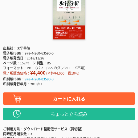
出版社
医学書院
電子版ISBN
978-4-260-63590-5
電子版発売日
2018/11/26
ページ数
152ページ
判型
B5
フォーマット
PDF（パソコンへのダウンロード不可）
¥4,400
電子版販売価格：
(本体¥4,000＋税10％)
印刷版ISBN
978-4-260-03590-3
印刷版発行年月
2018/11
カートに入れる
ちょっと立ち読み
ご利用方法
ダウンロード型配信サービス（買切型）
同時使用端末数
3