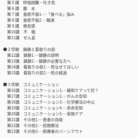
第５講 呼吸困難・吐き気
第６講 腹 水
第７講 食欲不振1.─「食べる」悩み
第８講 食欲不振2.─輸液
第９講 倦怠感
第10講 不 眠
第11講 せん妄
●２学期 鎮静と看取りの前
第12講 鎮静1.─鎮静の説明
第13講 鎮静2.─鎮静が必要な方へ
第14講 看取りの前1.─死なせてほしい
第15講 看取りの前2.─死の経過
■３学期 コミュニケ－ション
第16講 コミュニケ－ション1.─緩和ケアって何？
第17講 コミュニケ－ション2.─がんの告知
第18講 コミュニケ－ション3.─化学療法の中止
第19講 コミュニケ－ション4.─余命告知
第20講 コミュニケ－ション5.─家族ケア
第21講 その他1.─患者の自殺
第22講 その他2.─民間療法
第23講 その他3.─医療者のバ－ンアウト