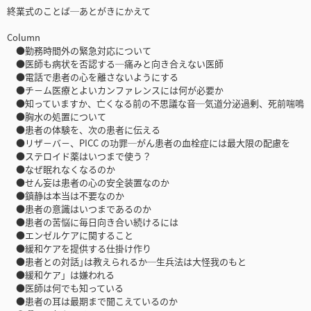
終業式のことば─あとがきにかえて
Column
●勤務時間外の緊急対応について
●医師も病状を否認する─痛みと向き合えない医師
●電話で患者の心を離さないようにする
●チ－ム医療とよいカンファレンスには何が必要か
●知っていますか、亡くなる前の不思議な音─気道分泌過剰、死前喘鳴
●胸水の処置について
●患者の体験を、次の患者に伝える
●リザ－バ－、PICC の功罪─がん患者の血栓症には最大限の配慮を
●ステロイド薬はいつまで使う？
●なぜ眠れなくなるのか
●せん妄は患者の心の安全装置なのか
●鎮静は本当は不要なのか
●患者の意識はいつまであるのか
●患者の苦悩に毎日向き合い続けるには
●エンゼルケアに関すること
●緩和ケアを提供する仕掛け作り
●患者との対話｣は教えられるか─生兵法は大怪我のもと
●緩和ケア」は嫌われる
●医師は何でも知っている
●患者の耳は最期まで聞こえているのか