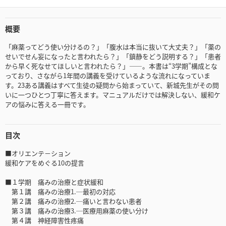
概要
「麻薬ってどう使い分けるの？」「腹水は本当に抜いて大丈夫？」「薬の
せいでせん妄になったと言われたら？」「鎮静をどう説明する？」「患者
から早く死なせてほしいと言われたら？」――。本書は“3学期”構成とな
っており、さながら1年間の講義を受けているような流れになっていま
す。23ある講義はすべて生徒の疑問から始まっていて、新城先生がその問
いに一つひとつ丁寧に答えます。マニュアルだけでは解決しない、緩和ケ
アの悩みに答える一冊です。
目次
■オリエンテ－ション
緩和ケアをめぐる10の提言
■１学期 痛みの治療と症状緩和
第１講 痛みの治療1.─最初の対応
第２講 痛みの治療2.─痛いと言わない患者
第３講 痛みの治療3.─医療用麻薬の使い分け
第４講 神経障害性疼痛