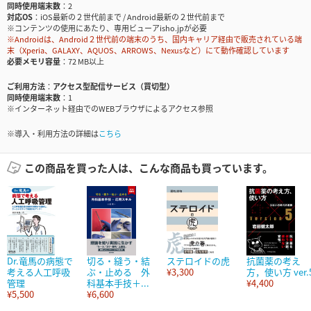
同時使用端末数
2
対応OS
iOS最新の２世代前まで / Android最新の２世代前まで
※コンテンツの使用にあたり、専用ビューアisho.jpが必要
※Androidは、Android２世代前の端末のうち、国内キャリア経由で販売されている端
末（Xperia、GALAXY、AQUOS、ARROWS、Nexusなど）にて動作確認しています
必要メモリ容量
72 MB以上
ご利用方法
アクセス型配信サービス（買切型）
同時使用端末数
1
※インターネット経由でのWEBブラウザによるアクセス参照
※導入・利用方法の詳細は
こちら
この商品を買った人は、こんな商品も買っています。
Dr.竜馬の病態で
切る・縫う・結
ステロイドの虎
抗菌薬の考え
考える人工呼吸
ぶ・止める 外
¥3,300
方，使い方 ver.
管理
科基本手技＋...
¥4,400
¥5,500
¥6,600