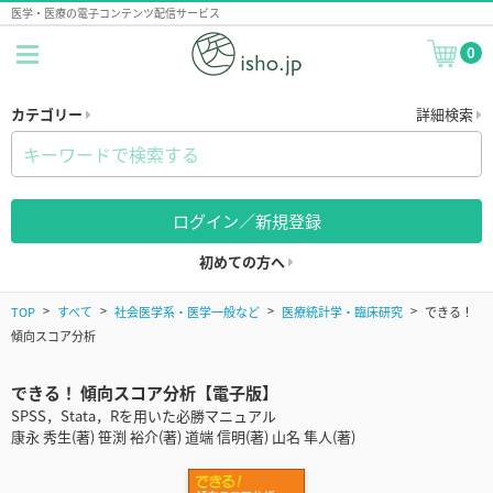
医学・医療の電子コンテンツ配信サービス
0
カテゴリー
詳細検索
ログイン／新規登録
初めての方へ
TOP
すべて
社会医学系・医学一般など
医療統計学・臨床研究
できる！
傾向スコア分析
できる！ 傾向スコア分析【電子版】
SPSS，Stata，Rを用いた必勝マニュアル
康永 秀生(著) 笹渕 裕介(著) 道端 信明(著) 山名 隼人(著)