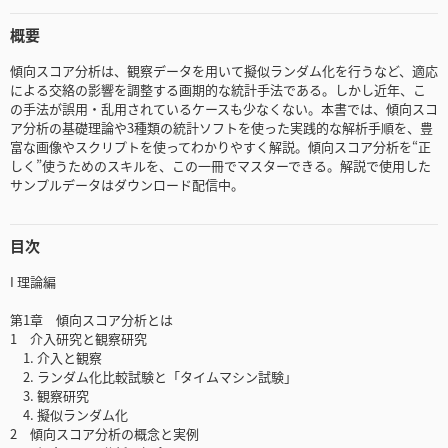
概要
傾向スコア分析は、観察データを用いて擬似ランダム化を行うなど、適応
による交絡の影響を調整する画期的な統計手法である。しかし近年、こ
の手法が誤用・乱用されているケースも少なくない。本書では、傾向スコ
ア分析の基礎理論や3種類の統計ソフトを使った実践的な解析手順を、豊
富な画像やスクリプトを使ってわかりやすく解説。傾向スコア分析を“正
しく”使うためのスキルを、この一冊でマスターできる。解説で使用した
サンプルデータはダウンロード配信中。
目次
I 理論編
第1章 傾向スコア分析とは
1 介入研究と観察研究
1. 介入と観察
2. ランダム化比較試験と「タイムマシン試験」
3. 観察研究
4. 擬似ランダム化
2 傾向スコア分析の概念と実例