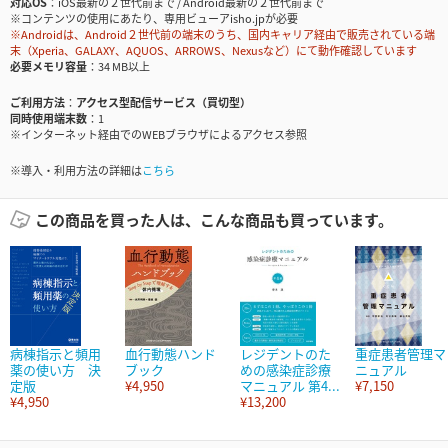
対応OS
iOS最新の２世代前まで / Android最新の２世代前まで
※コンテンツの使用にあたり、専用ビューアisho.jpが必要
※Androidは、Android２世代前の端末のうち、国内キャリア経由で販売されている端
末（Xperia、GALAXY、AQUOS、ARROWS、Nexusなど）にて動作確認しています
必要メモリ容量
34 MB以上
ご利用方法
アクセス型配信サービス（買切型）
同時使用端末数
1
※インターネット経由でのWEBブラウザによるアクセス参照
※導入・利用方法の詳細は
こちら
この商品を買った人は、こんな商品も買っています。
病棟指示と頻用
血行動態ハンド
レジデントのた
重症患者管理マ
薬の使い方 決
ブック
めの感染症診療
ニュアル
定版
¥4,950
マニュアル 第4...
¥7,150
¥4,950
¥13,200