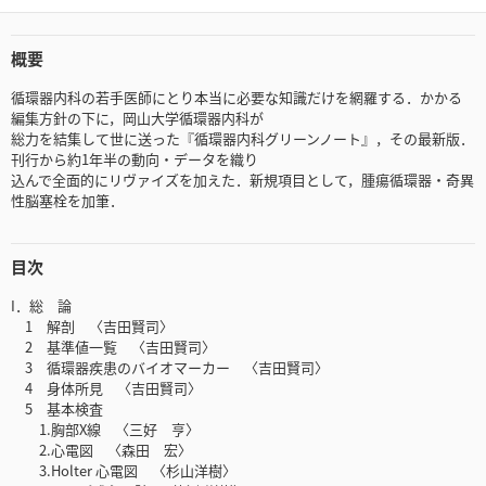
概要
循環器内科の若手医師にとり本当に必要な知識だけを網羅する．かかる
編集方針の下に，岡山大学循環器内科が
総力を結集して世に送った『循環器内科グリーンノート』，その最新版．
刊行から約1年半の動向・データを織り
込んで全面的にリヴァイズを加えた．新規項目として，腫瘍循環器・奇異
性脳塞栓を加筆．
目次
I．総 論
1 解剖 〈吉田賢司〉
2 基準値一覧 〈吉田賢司〉
3 循環器疾患のバイオマーカー 〈吉田賢司〉
4 身体所見 〈吉田賢司〉
5 基本検査
1.胸部X線 〈三好 亨〉
2.心電図 〈森田 宏〉
3.Holter 心電図 〈杉山洋樹〉