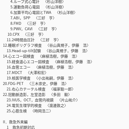
4.ループ式心電計 〈杉山洋樹〉
5.運動負荷心電図 〈杉山洋樹〉
6.加算平均心電図とTWA 〈杉山洋樹〉
7.ABI，SPP 〈三好 亨〉
8.FMD 〈三好 亨〉
9.PWV，CAVI 〈三好 亨〉
10.CPX 〈三好 亨〉
11.24時間血圧計 〈三好 亨〉
12.睡眠ポリグラフ検査 〈谷山真規子，伊藤 浩〉
13.Head-up-tilt試験 〈谷山真規子，伊藤 浩〉
14.心エコー図検査 〈麻植浩樹，伊藤 浩〉
15.経食道心エコー図検査 〈麻植浩樹，伊藤 浩〉
16.血管エコー 〈麻植浩樹，伊藤 浩〉
17.MDCT 〈大澤和宏〉
19.核医学検査 〈小出祐嗣，伊藤 浩〉
20.FDG-PET 〈三木崇史，伊藤 浩〉
21.右心カテーテル検査 〈福家聡一郎〉
22.冠動脈造影，左室造影 〈多田 毅〉
23.IVUS，OCT，血管内視鏡 〈片山祐介〉
24.電気生理学的検査 〈渡邊敦之〉
25.心筋生検 〈時岡浩二〉
II．救急外来編
1 救急初期対応