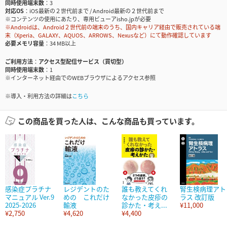
同時使用端末数
3
対応OS
iOS最新の２世代前まで / Android最新の２世代前まで
※コンテンツの使用にあたり、専用ビューアisho.jpが必要
※Androidは、Android２世代前の端末のうち、国内キャリア経由で販売されている端
末（Xperia、GALAXY、AQUOS、ARROWS、Nexusなど）にて動作確認しています
必要メモリ容量
34 MB以上
ご利用方法
アクセス型配信サービス（買切型）
同時使用端末数
1
※インターネット経由でのWEBブラウザによるアクセス参照
※導入・利用方法の詳細は
こちら
この商品を買った人は、こんな商品も買っています。
感染症プラチナ
レジデントのた
誰も教えてくれ
腎生検病理アト
マニュアル Ver.9
めの これだけ
なかった皮疹の
ラス 改訂版
2025-2026
輸液
診かた・考え...
¥11,000
¥2,750
¥4,620
¥4,400