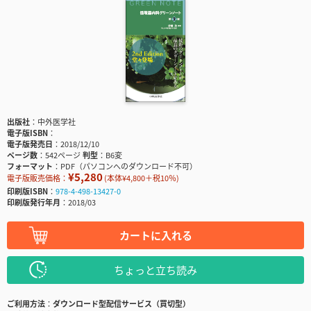
出版社
中外医学社
電子版ISBN
電子版発売日
2018/12/10
ページ数
542ページ
判型
B6変
フォーマット
PDF（パソコンへのダウンロード不可）
¥5,280
電子版販売価格：
(本体¥4,800＋税10％)
印刷版ISBN
978-4-498-13427-0
印刷版発行年月
2018/03
カートに入れる
ちょっと立ち読み
ご利用方法
ダウンロード型配信サービス（買切型）