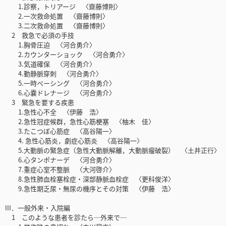
1.診察，トリアージ 〈齋藤博則〉
2.一次救命処置 〈齋藤博則〉
3.二次救命処置 〈齋藤博則〉
2 救急で必須の手技
1.胸骨圧迫 〈河合勇介〉
2.カウンターショック 〈河合勇介〉
3.気道確保 〈河合勇介〉
4.動静脈穿刺 〈河合勇介〉
5.一時ペーシング 〈河合勇介〉
6.心嚢ドレナージ 〈河合勇介〉
3 緊急を要する疾患
1.急性心不全 〈伊藤 浩〉
2.急性冠症候群，急性心筋梗塞 〈柚木 佳〉
3.たこつぼ心筋症 〈高谷陽一〉
4. 急性心筋炎，劇症心筋炎 〈高谷陽一〉
5.大動脈の緊急症（急性大動脈解離，大動脈瘤破裂） 〈土井正行〉
6.心タンポナーデ 〈河合勇介〉
7.重症心室不整脈 〈大河啓介〉
8.急性肺血栓塞栓症・深部静脈血栓症 〈更科俊洋〉
9.急性期乏尿・無尿の機序とその対策 〈伊藤 浩〉
III．一般外来・入院編
1 このような患者を診たら─外来で─