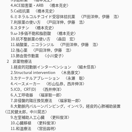
4.ACE阻害薬・ARB 〈橋本克史〉
5.Ca拮抗薬 〈橋本克史〉
6.ミネラルコルチコイド受容体拮抗薬 〈戸田洋伸，伊藤 浩〉
7.利尿薬の使い方 〈戸田洋伸，伊藤 浩〉
8.スタチン 〈橋本克史〉
9.ω-3多価不飽和脂肪酸 〈橋本克史〉
10.抗不整脈薬の使い方 〈森田 宏〉
11.硝酸薬，ニコランジル 〈戸田洋伸，伊藤 浩〉
12.強心薬 〈戸田洋伸，伊藤 浩〉
13.肺血管作動薬 〈小川愛子〉
2 非薬物療法
1.経皮的冠動脈インターベンション 〈細木信吾〉
2.Structural intervention 〈木島康文〉
3.カテーテルアブレーション 〈永瀬 聡〉
4.ペースメーカー 〈杉山弘恭，西井伸洋〉
5.ICD，CRT(D) 〈西井伸洋〉
6.人工呼吸器 〈福家聡一郎〉
7.非侵襲的陽圧換気療法 〈福家聡一郎〉
8.大動脈内バルーンパンピング，インペラ，経皮的心肺補助装置
〈江尻健太郎，中川晃志〉
9.左室補助人工心臓 〈更科俊洋〉
10.心臓移植 〈更科俊洋〉
11.和温療法 〈宮田昌明〉