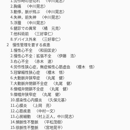
1.労作時の息切れ 〈中川晃志〉
2.胸痛 〈中川晃志〉
3.動悸，脈が飛ぶ 〈中川晃志〉
4.失神，前失神 〈中川晃志〉
5.浮腫 〈中川晃志〉
6.健診での異常 〈橘 元見〉
7.他科術前 〈三好章仁〉
8.デバイス外来 〈三好章仁〉
2 慢性管理を要する疾患
1.慢性心不全 〈和田匡史〉
2.慢性心不全：拡張不全 〈伊藤 浩〉
3.右心不全 〈赤木 達〉
4.労作性狭心症，無症候性心筋虚血 〈櫻木 悟〉
5.冠攣縮性狭心症 〈櫻木 悟〉
6.大動脈弁狭窄症 〈丸尾 健〉
7.大動脈弁閉鎖不全症 〈丸尾 健〉
8.僧帽弁閉鎖不全症 〈丸尾 健〉
9.僧帽弁狭窄症 〈丸尾 健〉
10.感染性心内膜炎 〈久保元基〉
11.心膜炎 〈上岡 亮〉
12.心筋疾患 〈中村一文〉
13.心房細動 〈村上正人，中川晃志〉
14.頻脈性不整脈 〈平松茂樹〉
15.徐脈性不整脈 〈宮地晃平〉