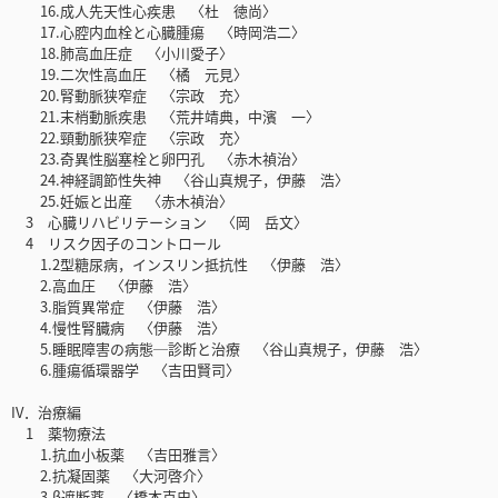
16.成人先天性心疾患 〈杜 徳尚〉
17.心腔内血栓と心臓腫瘍 〈時岡浩二〉
18.肺高血圧症 〈小川愛子〉
19.二次性高血圧 〈橘 元見〉
20.腎動脈狭窄症 〈宗政 充〉
21.末梢動脈疾患 〈荒井靖典，中濱 一〉
22.頸動脈狭窄症 〈宗政 充〉
23.奇異性脳塞栓と卵円孔 〈赤木禎治〉
24.神経調節性失神 〈谷山真規子，伊藤 浩〉
25.妊娠と出産 〈赤木禎治〉
3 心臓リハビリテーション 〈岡 岳文〉
4 リスク因子のコントロール
1.2型糖尿病，インスリン抵抗性 〈伊藤 浩〉
2.高血圧 〈伊藤 浩〉
3.脂質異常症 〈伊藤 浩〉
4.慢性腎臓病 〈伊藤 浩〉
5.睡眠障害の病態─診断と治療 〈谷山真規子，伊藤 浩〉
6.腫瘍循環器学 〈吉田賢司〉
IV．治療編
1 薬物療法
1.抗血小板薬 〈吉田雅言〉
2.抗凝固薬 〈大河啓介〉
3.β遮断薬 〈橋本克史〉