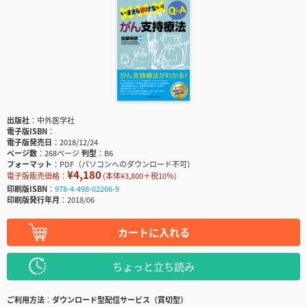
出版社
中外医学社
電子版ISBN
電子版発売日
2018/12/24
ページ数
268ページ
判型
B6
フォーマット
PDF（パソコンへのダウンロード不可）
¥4,180
電子版販売価格：
(本体¥3,800＋税10％)
印刷版ISBN
978-4-498-02266-9
印刷版発行年月
2018/06
カートに入れる
ちょっと立ち読み
ご利用方法
ダウンロード型配信サービス（買切型）