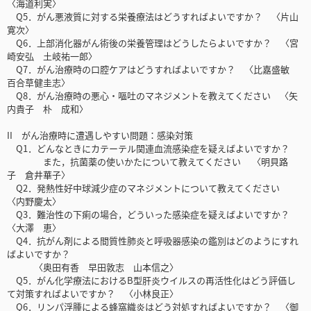
〈海道利実〉
Q5．がん悪液質に対する栄養療法はどうすればよいですか？ 〈片山
寛次〉
Q6．上部消化器がん術後の栄養管理はどうしたらよいですか？ 〈宮
崎安弘 土岐祐一郎〉
Q7．がん治療時の口腔ケアはどうすればよいですか？ 〈比嘉盛敏
百合草健圭志〉
Q8．がん治療時の悪心・嘔吐のマネジメントを教えてください 〈矢
内貴子 朴 成和〉
II がん治療時に遭遇しやすい問題：感染対策
Q1．どんなときにカテーテル関連血流感染症を疑えばよいですか？
また，抗菌薬の使いかたについて教えてください 〈明貝路
子 倉井華子〉
Q2．発熱性好中球減少症のマネジメントについて教えてください
〈内野慶太〉
Q3．難治性の下痢の場合，どういった感染症を疑えばよいですか？
〈大澤 恵〉
Q4．抗がん剤による間質性肺炎と呼吸器感染の鑑別はどのようにすれ
ばよいですか？
〈奥田有香 早田敦志 山本信之〉
Q5．がん化学療法におけるB型肝炎ウイルスの再活性化はどう評価し
て対策すればよいですか？ 〈小林良正〉
Q6．リンパ浮腫による蜂窩織炎はどう対処すればよいですか？ 〈御