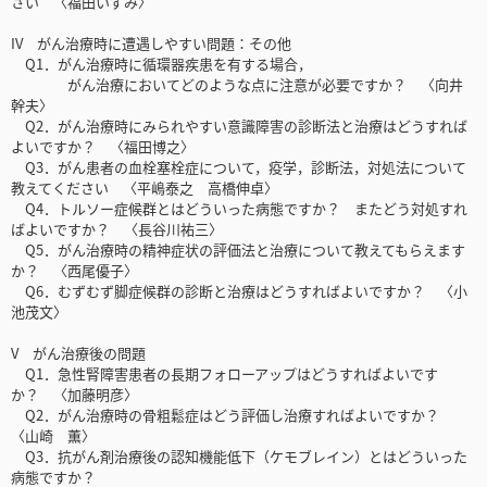
さい 〈福田いずみ〉
IV がん治療時に遭遇しやすい問題：その他
Q1．がん治療時に循環器疾患を有する場合，
がん治療においてどのような点に注意が必要ですか？ 〈向井
幹夫〉
Q2．がん治療時にみられやすい意識障害の診断法と治療はどうすれば
よいですか？ 〈福田博之〉
Q3．がん患者の血栓塞栓症について，疫学，診断法，対処法について
教えてください 〈平嶋泰之 高橋伸卓〉
Q4．トルソー症候群とはどういった病態ですか？ またどう対処すれ
ばよいですか？ 〈長谷川祐三〉
Q5．がん治療時の精神症状の評価法と治療について教えてもらえます
か？ 〈西尾優子〉
Q6．むずむず脚症候群の診断と治療はどうすればよいですか？ 〈小
池茂文〉
V がん治療後の問題
Q1．急性腎障害患者の長期フォローアップはどうすればよいです
か？ 〈加藤明彦〉
Q2．がん治療時の骨粗鬆症はどう評価し治療すればよいですか？
〈山崎 薫〉
Q3．抗がん剤治療後の認知機能低下（ケモブレイン）とはどういった
病態ですか？