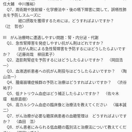
任大輔 中川雅裕〉
Q7．周術期や放射線・化学療法中・後の嚥下障害に関して，誤嚥性肺
炎を予防しスムーズに
経口摂取を獲得するためには，どうすればよいですか？
〈辻 哲也〉
III がん治療時に遭遇しやすい問題：腎・内分泌・代謝
Q1．急性腎障害を発症しやすい抗がん剤はどれですか？
抗がん剤による急性腎障害を予防するにはどうしたらよいです
か？ 〈近藤尚哉 柳田素子〉
Q2．造影剤腎症を予防するにはどうしたらよいですか？ 〈岡田浩
一〉
Q3．血液透析患者への抗がん剤投与はどうしたらよいですか？ 〈陶
山浩一〉
Q4．腫瘍崩壊症候群の予防と治療はどうすればよいですか？ 〈渋谷
祐子〉
Q5．低ナトリウム血症はどう補正したらよいですか？ 〈佐々木
環 柏原直樹〉
Q6．高カルシウム血症の臨床像と治療法を教えてください 〈福本誠
二〉
Q7．がん治療が必要な糖尿病患者の血糖管理は どうすればよいです
か？ 〈森田 浩〉
Q8．がん患者にみられる低血糖の鑑別法と治療法について教えてくだ