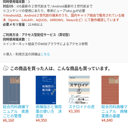
同時使用端末数
3
対応OS
iOS最新の２世代前まで / Android最新の２世代前まで
※コンテンツの使用にあたり、専用ビューアisho.jpが必要
※Androidは、Android２世代前の端末のうち、国内キャリア経由で販売されている端
末（Xperia、GALAXY、AQUOS、ARROWS、Nexusなど）にて動作確認しています
必要メモリ容量
22 MB以上
ご利用方法
アクセス型配信サービス（買切型）
同時使用端末数
1
※インターネット経由でのWEBブラウザによるアクセス参照
※導入・利用方法の詳細は
こちら
この商品を買った人は、こんな商品も買っています。
総合内科病棟マ
病棟指示と頻用
ステロイドの虎
総合内科病棟マ
ニュアル 疾患
薬の使い方 決
¥3,300
ニュアル 病棟
ごとの管理
定版
業務の基礎
¥6,160
¥4,950
¥4,840