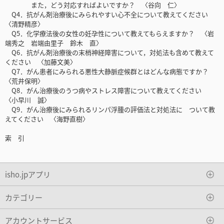
また，どう対応すればよいですか？ 〈谷向 仁〉
Q4．抗がん剤治療後にみられやすい心不全について教えてください
〈清野精彦〉
Q5．化学療法後の女性の妊孕性について教えてもらえますか？ 〈岩
端秀之 岩端由里子 鈴木 直〉
Q6．抗がん剤治療後の末梢神経障害について，対処法も含めて教えて
ください 〈加藤文美〉
Q7．がん患者にみられる悪性大静脈症候群とはどんな病態ですか？
〈荒井保明〉
Q8．がん治療後のうつ病やストレス障害について教えてください
〈小早川 誠〉
Q9．がん治療後にみられるリンパ浮腫の評価法と対処法に ついて教
えてください 〈海野直樹〉
索 引
isho.jpアプリ
カテゴリー
アカウントサービス