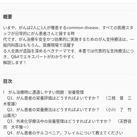
概要
いまや，がんは2人に1人が罹患するcommon disease．すべての医療スタ
ッフが日常的にがん患者さんと接する時
代です．がん治療を安全かつ効果的に実施するためのがん支持療法は，一
般内科医はもちろん，医療現場で活躍す
る人全員が造詣を深めるべきテーマです．本書では代表的な支持療法につ
き，Q&Aでエキスパートがわかりやすく
解説します！
目次
I がん治療時に遭遇しやすい問題：栄養管理
Q1．がん患者の栄養評価はどうすればよいですか？ 〈三枝 晋 三
木誓雄〉
Q2．がん患者の栄養療法はどうすればよいですか？ 〈小川 了 竹
山廣光〉
Q3．外来化学療法中の栄養管理はどうすればよいですか？ 〈天野良
亮 大平雅一〉
Q4．がん患者のサルコペニア，フレイルについて教えてください