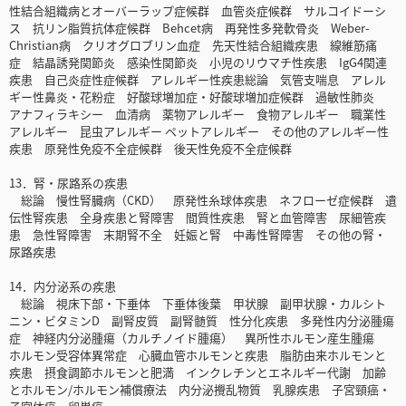
性結合組織病とオーバーラップ症候群 血管炎症候群 サルコイドーシ
ス 抗リン脂質抗体症候群 Behcet病 再発性多発軟骨炎 Weber-
Christian病 クリオグロブリン血症 先天性結合組織疾患 線維筋痛
症 結晶誘発関節炎 感染性関節炎 小児のリウマチ性疾患 IgG4関連
疾患 自己炎症性症候群 アレルギー性疾患総論 気管支喘息 アレル
ギー性鼻炎・花粉症 好酸球増加症・好酸球増加症候群 過敏性肺炎
アナフィラキシー 血清病 薬物アレルギー 食物アレルギー 職業性
アレルギー 昆虫アレルギー ペットアレルギー その他のアレルギー性
疾患 原発性免疫不全症候群 後天性免疫不全症候群
13．腎・尿路系の疾患
総論 慢性腎臓病（CKD） 原発性糸球体疾患 ネフローゼ症候群 遺
伝性腎疾患 全身疾患と腎障害 間質性疾患 腎と血管障害 尿細管疾
患 急性腎障害 末期腎不全 妊娠と腎 中毒性腎障害 その他の腎・
尿路疾患
14．内分泌系の疾患
総論 視床下部・下垂体 下垂体後葉 甲状腺 副甲状腺・カルシト
ニン・ビタミンD 副腎皮質 副腎髄質 性分化疾患 多発性内分泌腫瘍
症 神経内分泌腫瘍（カルチノイド腫瘍） 異所性ホルモン産生腫瘍
ホルモン受容体異常症 心臓血管ホルモンと疾患 脂肪由来ホルモンと
疾患 摂食調節ホルモンと肥満 インクレチンとエネルギー代謝 加齢
とホルモン/ホルモン補償療法 内分泌攪乱物質 乳腺疾患 子宮頸癌・