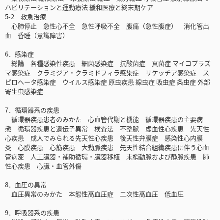
ハビリテーションと運動療法 緩和医療と終末期ケア
5-2 救急治療
心肺停止 急性心不全 急性呼吸不全 腹痛（急性腹症） 消化管出
血 昏睡（意識障害）
6．感染症
総論 各種感染性疾患 細菌感染症 抗酸菌症 真菌症 マイコプラズ
マ感染症 クラミジア・クラミドフィラ感染症 リケッチア感染症 ス
ピロヘータ感染症 ウイルス感染症 原虫疾患 線虫症 吸虫症 条虫症 外部
寄生虫感染症
7．循環器系の疾患
循環器疾患患者のみかた 心血管代謝と機能 循環器疾患の主要病
態 循環器疾患と遺伝子異常 検査法 不整脈 虚血性心疾患 先天性
心疾患 成人でみられる先天性心疾患 後天性弁膜症 感染性心内膜
炎 心膜疾患 心筋疾患 大動脈疾患 先天性結合組織疾患に伴う心血
管病変 人工臓器・補助循環・臓器移植 末梢動脈および静脈疾患 肺
性心疾患 心臓・血管外傷
8．血圧の異常
血圧異常のみかた 本態性高血圧症 二次性高血圧 低血圧
9．呼吸器系の疾患