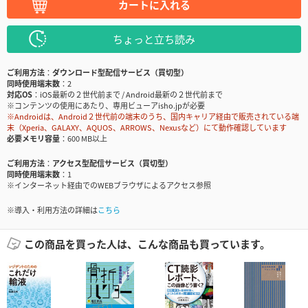
カートに入れる
ちょっと立ち読み
ご利用方法
ダウンロード型配信サービス（買切型）
同時使用端末数
2
対応OS
iOS最新の２世代前まで / Android最新の２世代前まで
※コンテンツの使用にあたり、専用ビューアisho.jpが必要
※Androidは、Android２世代前の端末のうち、国内キャリア経由で販売されている端
末（Xperia、GALAXY、AQUOS、ARROWS、Nexusなど）にて動作確認しています
必要メモリ容量
600 MB以上
ご利用方法
アクセス型配信サービス（買切型）
同時使用端末数
1
※インターネット経由でのWEBブラウザによるアクセス参照
※導入・利用方法の詳細は
こちら
この商品を買った人は、こんな商品も買っています。