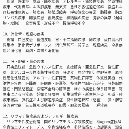
総論 感染症 気道・肺胞疾患 アレルギー・免疫性疾患 間質性肺
疾患 代謝異常による肺疾患 無気肺 急性呼吸促迫症候群 嚢胞およ
び拡張性気管支・肺疾患 肺循環障害 呼吸調節の異常 肺腫瘍 胸部
リンパ系疾患 胸膜疾患 縦隔疾患 横隔膜の疾患 胸郭の異常（漏斗
胸・鳩胸） 発育異常・形成不全 慢性呼吸不全
10．消化管・腹膜の疾患
総論 口腔疾患 食道疾患 胃・十二指腸疾患 腸疾患 蛋白漏出性
胃腸症 消化管ポリポーシス 消化管憩室・憩室炎 腹膜疾患 全身疾
患と消化管 薬剤・異物と消化管
11．肝・胆道・膵の疾患
肝疾患総論 急性ウイルス性肝炎 劇症肝炎・亜急性肝炎 慢性肝
炎 非アルコール性脂肪性肝疾患 肝硬変 原発性胆汁性胆管炎 原発
性硬化性胆管炎 アルコール性肝障害 薬物性肝障害 体質性黄疸 代
謝性肝疾患 肝腫瘍 肝膿瘍・肝嚢胞 特発性門脈圧亢進症 肝静脈閉
塞症・門脈閉塞症 循環不全時の肝障害 ほかの疾患に伴う肝障害 寄
生虫による肝疾患 妊娠と肝障害 新生児黄疸・新生児肝炎 胆道・膵
疾患総論 胆石症および胆道感染症 良性胆道狭窄（閉塞） 膵・胆管
合流異常症 先天性胆道拡張症 胆嚢・胆道の腫瘍 膵疾患
12．リウマチ性疾患およびアレルギー性疾患
リウマチ性疾患総論 関節リウマチおよび類縁疾患 Sjogren症候群
全身性エリテマトーデス 全身性強皮症 多発性筋炎・皮膚筋炎 混合