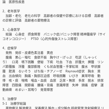
論 医原性疾患
2．老年医学
加齢・老化 老化の科学 高齢者の保健や診療における目標 高齢者
の診察と評価 高齢者の薬物療法
3．心身医学
総論 心身症 摂食障害 パニック症/パニック障害 精神腫瘍学（サイ
コオンコロジー） PTSD（心的外傷後ストレス障害）
4．症候学
発熱 発疹・皮膚色素沈着 黄疸
腹痛 悪心・嘔吐 食欲不振 胸やけ・げっぷ 吃逆（しゃっく
り） 口渇 嚥下困難 便秘 下痢 吐血 下血 肝腫大 脾腫 リン
パ節腫脹 浮腫 腹部膨隆 くも状血管腫・手掌紅斑 腹水 甲状腺
腫 肥満 るいそう ばち指・チアノーゼ Raynaud症状 胸水 貧
血 出血傾向 胸痛・胸部圧迫感 呼吸困難 いびき 異常呼吸 動
悸 咳・痰 喘鳴 喀血・血痰 血尿 乏尿・無尿 多尿 脱水 排尿
障害 四肢痛 関節痛 腰痛・背痛 意識障害 失神 頭痛 痙攣 運
動麻痺 めまい・耳鳴り 発育障害
5．治療学
5-1 治療学総論
薬物療法 輸液療法 栄養療法 輸血・成分輸血 呼吸管理 放射線療法 リ