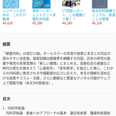
レジデントのた
骨折ハンター
CT読影レポー
総合内科病棟マ
めの これだけ
レントゲン×非
ト、この画像ど
ニュアル 疾患
輸液
整形外科医
う書く？
ごとの管理
¥4,620
¥5,280
¥4,180
¥6,160
概要
「朝倉内科」の改訂11版。オールカラーの写真や図表と本文との対応が
読みやすい決定版。国家試験出題基準を網羅する内容。近年の研究の進
展や発見を各章冒頭の「新しい展開」にまとめる。高齢社会の進展など
時代の変化を踏まえて「心身医学」「老年医学」を独立した章に。これか
らの内科医に要求される守備範囲の広さに応えた。本文の理解を深め広
げる図表やコラム・文献，さらに動画など豊富なデジタル付録がウェブ
上で閲覧可能（本文500頁相当）。
目次
1．内科学総論
内科学総論 患者へのアプローチの基本 遺伝性疾患 腫瘍性疾患総