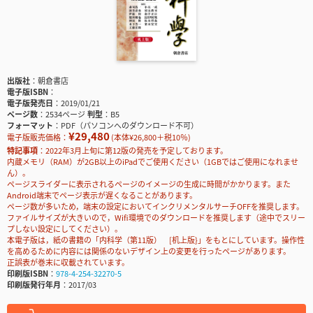
出版社
朝倉書店
電子版ISBN
電子版発売日
2019/01/21
ページ数
2534ページ
判型
B5
フォーマット
PDF（パソコンへのダウンロード不可）
¥29,480
電子版販売価格：
(本体¥26,800＋税10％)
特記事項
2022年3月上旬に第12版の発売を予定しております。
内蔵メモリ（RAM）が2GB以上のiPadでご使用ください（1GBではご使用になれませ
ん）。
ページスライダーに表示されるページのイメージの生成に時間がかかります。また
Android端末でページ表示が遅くなることがあります。
ページ数が多いため，端末の設定においてインクリメンタルサーチOFFを推奨します。
ファイルサイズが大きいので，Wifi環境でのダウンロードを推奨します（途中でスリー
プしない設定にしてください）。
本電子版は，紙の書籍の「内科学（第11版） [机上版}」をもとにしています。操作性
を高めるために内容には関係のないデザイン上の変更を行ったページがあります。
正誤表が巻末に収載されています。
印刷版ISBN
978-4-254-32270-5
印刷版発行年月
2017/03