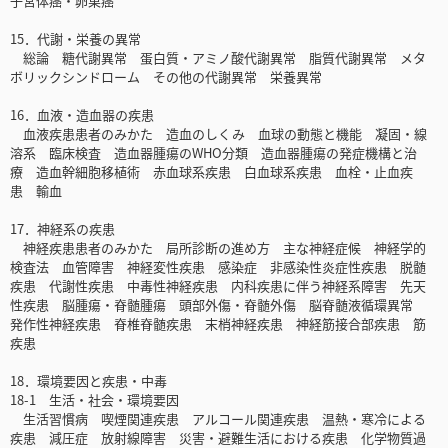
子宮体癌・卵巣癌
15．代謝・栄養の異常
総論 糖代謝異常 蛋白質・アミノ酸代謝異常 脂質代謝異常 メタ
ボリックシンドローム その他の代謝異常 栄養異常
16．血液・造血器の疾患
血液疾患患者のみかた 造血のしくみ 血球の動態と機能 凝固・線
溶系 臨床検査 造血器腫瘍のWHO分類 造血器腫瘍の発症機構と治
療 造血幹細胞移植術 赤血球系疾患 白血球系疾患 血栓・止血疾
患 輸血
17．神経系の疾患
神経疾患患者のみかた 局所診断の進め方 主な神経症候 神経学的
検査法 血管障害 神経変性疾患 感染症 非感染性炎症性疾患 脱髄
疾患 代謝性疾患 中毒性神経疾患 内科疾患に伴う神経系障害 先天
性疾患 脳腫瘍・脊髄腫瘍 頭部外傷・脊髄外傷 脳脊髄液循環異常
発作性神経疾患 脊椎脊髄疾患 末梢神経疾患 神経筋接合部疾患 筋
疾患
18．環境要因と疾患・中毒
18-1 生活・社会・環境要因
生活習慣病 喫煙関連疾患 アルコール関連疾患 温熱・寒冷による
疾患 減圧症 放射線障害 災害・避難生活における疾患 化学物質過