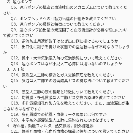
2）遠心ポンプ
Q6．遠心ポンプの構造と血液吐出のメカニズムについて教えてくだ
さい
Q7．ポンプヘッドへの回転力伝達の仕組みを教えてください
Q8．遠心ポンプの種類と特徴について教えてください
Q9．遠心ポンプ拍出量の規定因子と血液流量計が必要な理由につい
て教えてください
Q10．逆流防止用遮断鉗子はなぜ出口側に掛けるのでしょうか
Q11．出口側に鉗子を掛けた状態での空運転はなぜ不可なのでしょう
か
Q12．微小・大量気泡混入時の気泡動態について教えてください
Q13．遠心ポンプはなぜ小児人工心肺には用いないのでしょうか
3．人工肺
Q14．気泡型人工肺の構造とガス交換原理を教えてください
Q15．気泡型人工肺での残留酸素ガスの排除法について教えてくださ
い
Q16．膜型人工肺の膜の種類と特徴について教えてください
Q17．均質膜・多孔質膜型人工肺ガス交換の原理を教えてください
Q18．多孔質膜細孔作製方法を教えてください．また，血液漏出が生
じないのはなぜですか
Q19．多孔質膜での結露・血漿リーク現象とは何ですか
Q20．中空糸外部灌流型人工肺に集約されたのはなぜですか
4．貯血槽，動脈フィルタ，熱交換器，限外濾過器
Q21．静脈貯血槽・心血貯血槽の構造と役割について教えてください