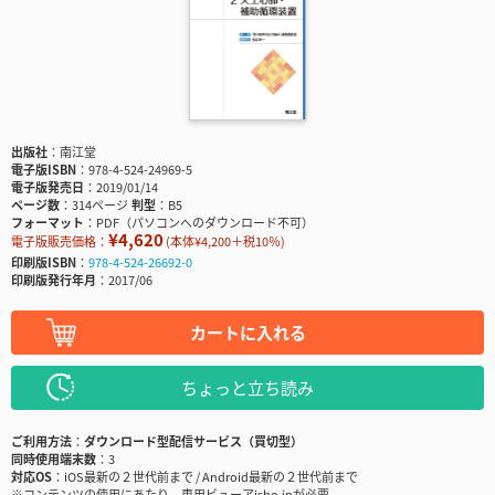
出版社
南江堂
電子版ISBN
978-4-524-24969-5
電子版発売日
2019/01/14
ページ数
314ページ
判型
B5
フォーマット
PDF（パソコンへのダウンロード不可）
¥4,620
電子版販売価格：
(本体¥4,200＋税10％)
印刷版ISBN
978-4-524-26692-0
印刷版発行年月
2017/06
カートに入れる
ちょっと立ち読み
ご利用方法
ダウンロード型配信サービス（買切型）
同時使用端末数
3
対応OS
iOS最新の２世代前まで / Android最新の２世代前まで
※コンテンツの使用にあたり、専用ビューアisho.jpが必要