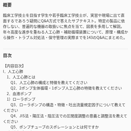
概要
臨床工学技士を目指す学生や若手臨床工学技士が、実習や現場に出て直
面するであろう疑問にQ&A方式で答えたサブテキスト。特定の製品に依
存しない、普遍的な機器の取扱いに焦点を当て、図表を多用して解説。
年々高度な進歩を重ねる人工心肺・補助循環装置について、原理・構成か
ら操作・トラブル対処法・保守管理の実際までを143のQ&Aにまとめた。
目次
【内容目次】
I．人工心肺
1．人工心肺とは
Q1．人工心肺の構成と特徴を教えてください
Q2．2ポンプ生体循環・1ポンプ人工心肺の特徴を教えてください
2．血液ポンプ
1）ローラポンプ
Q3．ローラポンプの構造・特徴・吐出流量規定因子について教えて
ください
Q4．JIS法・陽圧法・陰圧法での圧閉度調整の意義と調整法を教えて
ください
Q5．ポンプチューブのスポレーションとは何ですか