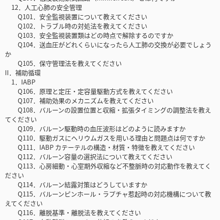
12．人工心肺の安全管理
Q101．安全監視装置について教えてください
Q102．トラブル時の対処法を教えてください
Q103．安全監視装置類はどの時点で解除するのですか
Q104．送血圧がどれくらいになったら人工肺の交換が必要でしょう
か
Q105．保守管理法を教えてください
II．補助循環
1．IABP
Q106．原理と定圧・定容量駆動方式を教えてください
Q107．補助効果のメカニズムを教えてください
Q108．バルーンの設置位置と収縮・拡張タイミングの調整法を教え
てください
Q109．バルーン駆動時の血圧波形はどのように読みますか
Q110．駆動ガスにヘリウムガスを用いる理由と問題点は何ですか
Q111．IABP カテーテルの構造・材質・特徴を教えてください
Q112．バルーン容量の選択法について教えてください
Q113．心房細動・心室期外収縮など不整脈時の対応動作を教えてく
ださい
Q114．バルーン結露対策はどうしていますか
Q115．バルーンピンホール・ラプチャ惹起時の対応機構について教
えてください
Q116．離脱基準・離脱法を教えてください