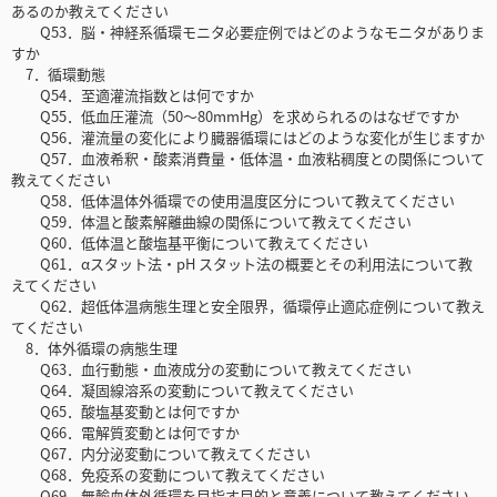
あるのか教えてください
Q53．脳・神経系循環モニタ必要症例ではどのようなモニタがありま
すか
7．循環動態
Q54．至適灌流指数とは何ですか
Q55．低血圧灌流（50～80mmHg）を求められるのはなぜですか
Q56．灌流量の変化により臓器循環にはどのような変化が生じますか
Q57．血液希釈・酸素消費量・低体温・血液粘稠度との関係について
教えてください
Q58．低体温体外循環での使用温度区分について教えてください
Q59．体温と酸素解離曲線の関係について教えてください
Q60．低体温と酸塩基平衡について教えてください
Q61．αスタット法・pH スタット法の概要とその利用法について教
えてください
Q62．超低体温病態生理と安全限界，循環停止適応症例について教え
てください
8．体外循環の病態生理
Q63．血行動態・血液成分の変動について教えてください
Q64．凝固線溶系の変動について教えてください
Q65．酸塩基変動とは何ですか
Q66．電解質変動とは何ですか
Q67．内分泌変動について教えてください
Q68．免疫系の変動について教えてください
Q69．無輸血体外循環を目指す目的と意義について教えてください