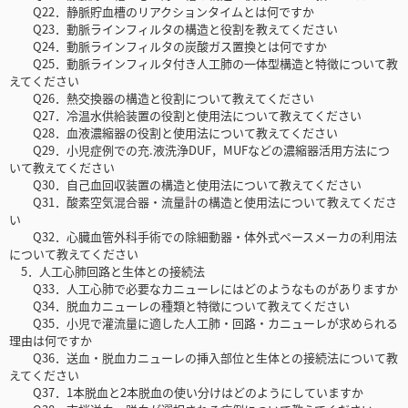
Q22．静脈貯血槽のリアクションタイムとは何ですか
Q23．動脈ラインフィルタの構造と役割を教えてください
Q24．動脈ラインフィルタの炭酸ガス置換とは何ですか
Q25．動脈ラインフィルタ付き人工肺の一体型構造と特徴について教
えてください
Q26．熱交換器の構造と役割について教えてください
Q27．冷温水供給装置の役割と使用法について教えてください
Q28．血液濃縮器の役割と使用法について教えてください
Q29．小児症例での充.液洗浄DUF，MUFなどの濃縮器活用方法につ
いて教えてください
Q30．自己血回収装置の構造と使用法について教えてください
Q31．酸素空気混合器・流量計の構造と使用法について教えてくださ
い
Q32．心臓血管外科手術での除細動器・体外式ペースメーカの利用法
について教えてください
5．人工心肺回路と生体との接続法
Q33．人工心肺で必要なカニューレにはどのようなものがありますか
Q34．脱血カニューレの種類と特徴について教えてください
Q35．小児で灌流量に適した人工肺・回路・カニューレが求められる
理由は何ですか
Q36．送血・脱血カニューレの挿入部位と生体との接続法について教
えてください
Q37．1本脱血と2本脱血の使い分けはどのようにしていますか