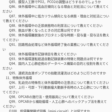
Q85．膜型人工肺でPO2，PCO2の調整はどうするのでしょうか
Q86．体外循環中に高血圧傾向となる理由と対処法について教えてく
ださい
Q87．体外循環中に低カリウム傾向となる病態・理由と対処法につい
て教えてください
Q88．体外循環中の乏尿病態時の利尿法について教えてください
Q89．脱血が悪くなったときの対応策は何ですか
Q90．体外循環離脱後のプロタミン投与時期・投与量・投与法を教え
てください
Q91．回路残血処理など体外循環終了後の業務について教えてくださ
い
Q92．体外循環操作記録項目を教えてください
Q93．体外循環運転経過自動記録装置の特徴と問題点は何ですか
Q94．国内人工心肺症例のデータベース構築の目的と役割を教えてく
ださい
Q95．連続流血液ポンプでの拍動流灌流はどのように行うのですか
11．特殊体外循環
Q96．乳幼児の特殊性と体外循環時の注意点について教えてください
Q97．上行・弓部・下行動脈瘤大動脈手術時の人工心肺について教え
てください
Q98．OPCABの施行法・使用器具について教えてください
Q99．OPCABから補助循環・人工心肺へのバックアップ法を教えて
ください
Q100．低侵襲閉鎖式回路（mini.circuit）とは何ですか