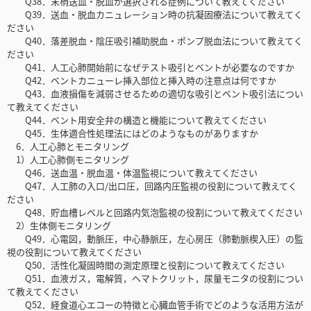
Q38．末梢送血・脱血が選択される症例について教えてください
Q39．送血・脱血カニュレーション時の抗凝固療法について教えてく
ださい
Q40．落差脱血・陰圧吸引補助脱血・ポンプ脱血法について教えてく
ださい
Q41．人工心肺開始前になぜテスト吸引とベントが必要なのですか
Q42．ベントカニューレ挿入部位と挿入時の注意点は何ですか
Q43．血液損傷を減弱させるための適切な吸引とベント吸引法につい
て教えてください
Q44．ベント用安全弁の構造と機能について教えてください
Q45．生体適合性処理法にはどのようなものがありますか
6．人工心肺とモニタリング
1）人工心肺側モニタリング
Q46．送血温・脱血温・体温監視について教えてください
Q47．人工肺の入口/出口圧，回路内圧監視の役割について教えてく
ださい
Q48．貯血槽レベルと回路内気泡監視の役割について教えてください
2）生体側モニタリング
Q49．心電図，動脈圧，中心静脈圧，左心房圧（肺動脈楔入圧）の監
視の役割について教えてください
Q50．活性化凝固時間の測定原理と役割について教えてください
Q51．血液ガス，電解質，ヘマトクリット，尿量モニタの役割につい
て教えてください
Q52．経食道心エコーの特徴と心臓血管手術でどのような活用方法が