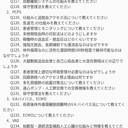
Q117．自動離脱システムの仕組みを教えてください
Q118．保守管理法を教えてください
2．PCPS
Q119．仕組みと送脱血アクセス法について教えてください
Q120．急速充.の仕組みを教えてください
Q121．患者管理とモニタリングについて教えてください
Q122．末梢側阻血時の対処法はどのようにしますか
Q123．稼働時の送血圧・脱血圧はどのくらいですか
Q124．強陰圧脱血，長期補助でも僅溶血なのはなぜですか
Q125．体外循環なのに活性化凝固時間180秒程度で維持可能なのは
なぜでしょうか
Q126．大腿動脈送血血液と自己心拍血液との混合領域はどの辺りで
しょうか
Q127．患者管理上適切な呼吸管理が必要なのはなぜでしょうか
Q128．回路側枝へのアクセス禁止理由は何ですか
Q129．多孔質膜肺の結露対策法について教えてください
Q130．遠心ポンプ・人工肺交換での交換徴候を教えてください
Q131．保守管理法を教えてください
3．V.Aバイパス，ECMO
Q132．術直後体外循環離脱困難時のV.A バイパス法について教えてく
ださい
Q133．ECMOについて教えてください
4．VAD
Q134．拍動型・連続流型補助人工心臓の仕組みと特徴を教えてくだ