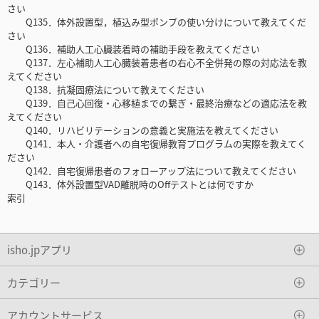
さい
Q135．体外設置型，植込み型ポンプの使い分けについて教えてくだ
さい
Q136．補助人工心臓装着時の補助手段を教えてください
Q137．左心補助人工心臓装着患者の右心不全併発の際の対応法を教
えてください
Q138．抗凝固療法について教えてください
Q139．自己心回復・心移植までの繋ぎ・最終治療などの適応法を教
えてください
Q140．リハビリテーションの意義と実施法を教えてください
Q141．本人・介護者への自宅復帰教育プログラムの実際を教えてく
ださい
Q142．自宅復帰患者のフォローアップ法について教えてください
Q143．体外設置型VAD離脱時のOffテストとは何ですか
索引
isho.jpアプリ
カテゴリー
アカウントサービス