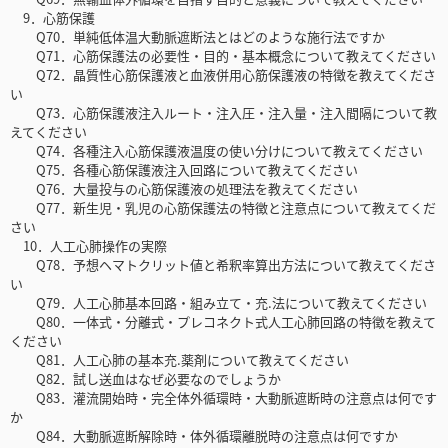
9．心筋保護
Q70．単純低体温大動脈遮断法とはどのような施行法ですか
Q71．心筋保護法の必要性・目的・基本概念について教えてください
Q72．晶質性心筋保護液と血液併用心筋保護液の特徴を教えてくださ
い
Q73．心筋保護液注入ルート・注入圧・注入量・注入間隔について教
えてください
Q74．各種注入心筋保護液温度の使い分けについて教えてください
Q75．各種心筋保護液注入回路について教えてください
Q76．大量投与の心筋保護液の処理法を教えてください
Q77．新生児・乳児の心筋保護法の特徴と注意点について教えてくだ
さい
10．人工心肺操作の実際
Q78．予想ヘマトクリット値と希釈率算出方法について教えてくださ
い
Q79．人工心肺基本回路・組み立て・充.法について教えてください
Q80．一体式・分離式・プレコネクト式人工心肺回路の特徴を教えて
ください
Q81．人工心肺の基本充.薬剤について教えてください
Q82．試し送血はなぜ必要なのでしょうか
Q83．灌流開始時・完全体外循環時・大動脈遮断時の注意点は何です
か
Q84．大動脈遮断解除時・体外循環離脱時の注意点は何ですか