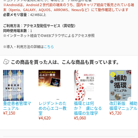
※Androidは、Android２世代前の端末のうち、国内キャリア経由で販売されている端
末（Xperia、GALAXY、AQUOS、ARROWS、Nexusなど）にて動作確認しています
必要メモリ容量
42 MB以上
ご利用方法
アクセス型配信サービス（買切型）
同時使用端末数
1
※インターネット経由でのWEBブラウザによるアクセス参照
※導入・利用方法の詳細は
こちら
この商品を買った人は、こんな商品も買っています。
重症患者管理マ
レジデントのた
循環とは何
改訂新版 補助
ニュアル
めの心エコー教
か？ 虜になる
循環マニュアル
¥7,150
室
循環の生理学
¥5,720
¥4,620
¥5,060