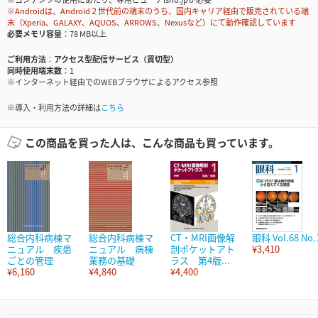
※Androidは、Android２世代前の端末のうち、国内キャリア経由で販売されている端
末（Xperia、GALAXY、AQUOS、ARROWS、Nexusなど）にて動作確認しています
必要メモリ容量
78 MB以上
ご利用方法
アクセス型配信サービス（買切型）
同時使用端末数
1
※インターネット経由でのWEBブラウザによるアクセス参照
※導入・利用方法の詳細は
こちら
この商品を買った人は、こんな商品も買っています。
総合内科病棟マ
総合内科病棟マ
CT・MRI画像解
眼科 Vol.68 No.
ニュアル 疾患
ニュアル 病棟
剖ポケットアト
¥3,410
ごとの管理
業務の基礎
ラス 第4版...
¥6,160
¥4,840
¥4,400