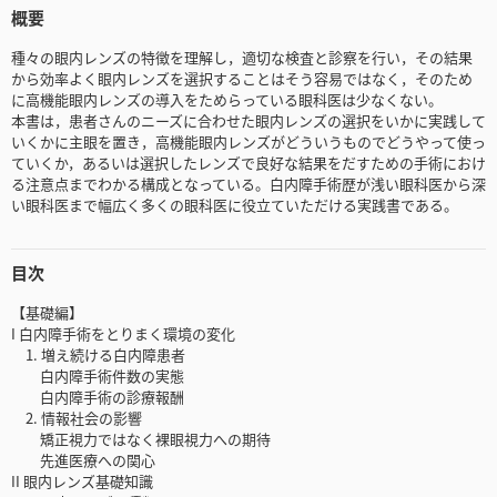
概要
種々の眼内レンズの特徴を理解し，適切な検査と診察を行い，その結果
から効率よく眼内レンズを選択することはそう容易ではなく，そのため
に高機能眼内レンズの導入をためらっている眼科医は少なくない。
本書は，患者さんのニーズに合わせた眼内レンズの選択をいかに実践して
いくかに主眼を置き，高機能眼内レンズがどういうものでどうやって使っ
ていくか，あるいは選択したレンズで良好な結果をだすための手術におけ
る注意点までわかる構成となっている。白内障手術歴が浅い眼科医から深
い眼科医まで幅広く多くの眼科医に役立ていただける実践書である。
目次
【基礎編】
I 白内障手術をとりまく環境の変化
1. 増え続ける白内障患者
白内障手術件数の実態
白内障手術の診療報酬
2. 情報社会の影響
矯正視力ではなく裸眼視力への期待
先進医療への関心
II 眼内レンズ基礎知識