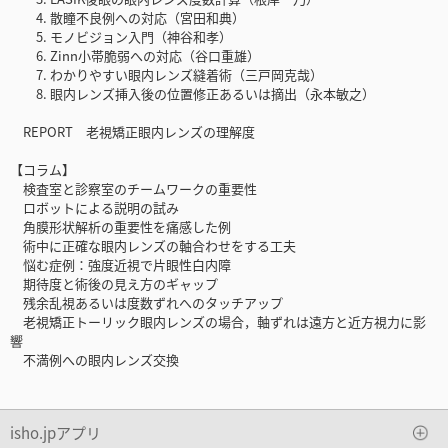
4. 散瞳不良例への対応（宮田和典）
5. モノビジョン入門（神谷和孝）
6. Zinn小帯脆弱への対応（谷口重雄）
7. わかりやすい眼内レンズ縫着術（三戸岡克哉）
8. 眼内レンズ挿入後の位置修正あるいは摘出（永本敏之）
REPORT 老視矯正眼内レンズの理解度
【コラム】
検査室と診察室のチームワークの重要性
ロボットによる説明の試み
角膜形状解析の重要性を痛感した例
術中に正確な眼内レンズの軸合わせをする工夫
悩む症例：強度近視で片眼性白内障
期待度と術後の見え方のギャップ
残余乱視あるいは度数ずれへのタッチアップ
老視矯正トーリック眼内レンズの場合，軸ずれは遠方と近方視力に影
響
不満例への眼内レンズ交換
isho.jpアプリ