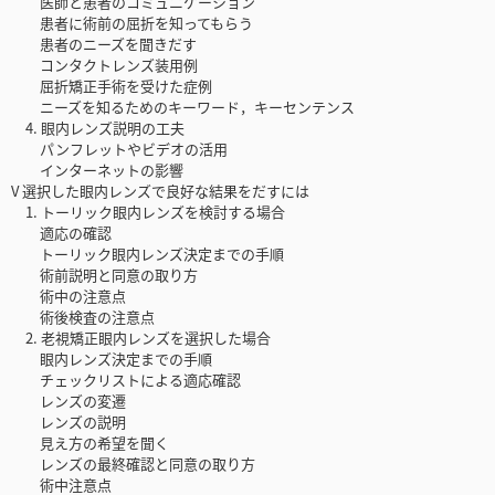
医師と患者のコミュニケーション
患者に術前の屈折を知ってもらう
患者のニーズを聞きだす
コンタクトレンズ装用例
屈折矯正手術を受けた症例
ニーズを知るためのキーワード，キーセンテンス
4. 眼内レンズ説明の工夫
パンフレットやビデオの活用
インターネットの影響
V 選択した眼内レンズで良好な結果をだすには
1. トーリック眼内レンズを検討する場合
適応の確認
トーリック眼内レンズ決定までの手順
術前説明と同意の取り方
術中の注意点
術後検査の注意点
2. 老視矯正眼内レンズを選択した場合
眼内レンズ決定までの手順
チェックリストによる適応確認
レンズの変遷
レンズの説明
見え方の希望を聞く
レンズの最終確認と同意の取り方
術中注意点