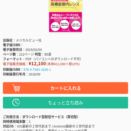
出版社
メジカルビュー社
電子版ISBN
電子版発売日
2019/02/04
ページ数
212ページ
判型
B5変
フォーマット
PDF（パソコンへのダウンロード不可）
¥12,100
電子版販売価格：
(本体¥11,000＋税10％)
印刷版ISBN
978-4-7583-1636-1
印刷版発行年月
2018/09
カートに入れる
ちょっと立ち読み
ご利用方法
ダウンロード型配信サービス（買切型）
同時使用端末数
2
対応OS
iOS最新の２世代前まで / Android最新の２世代前まで
※コンテンツの使用にあたり、専用ビューアisho.jpが必要