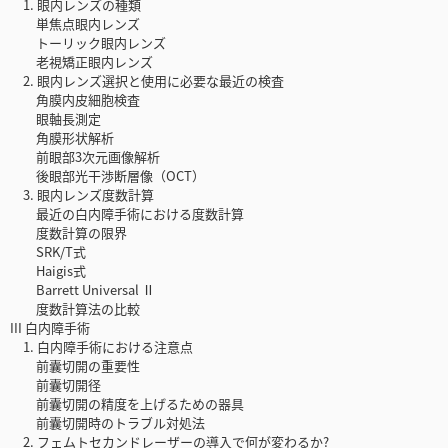
1. 眼内レンズの種類
単焦点眼内レンズ
トーリック眼内レンズ
老視矯正眼内レンズ
2. 眼内レンズ選択と使用に必要な最近の検査
角膜内皮細胞検査
眼軸長測定
角膜形状解析
前眼部3次元画像解析
後眼部光干渉断層像（OCT）
3. 眼内レンズ度数計算
最近の白内障手術における度数計算
度数計算の限界
SRK/T式
Haigis式
Barrett Universal Ⅱ
度数計算法の比較
III 白内障手術
1. 白内障手術における注意点
前囊切開の重要性
前囊切開径
前囊切開の精度を上げるための器具
前囊切開時のトラブル対処法
2. フェムトセカンドレーザーの導入で何が変わるか?