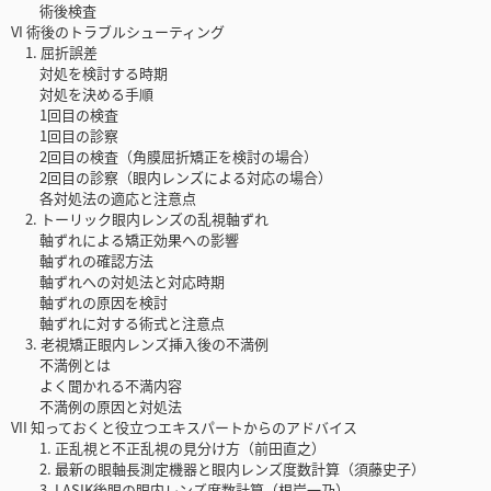
術後検査
VI 術後のトラブルシューティング
1. 屈折誤差
対処を検討する時期
対処を決める手順
1回目の検査
1回目の診察
2回目の検査（角膜屈折矯正を検討の場合）
2回目の診察（眼内レンズによる対応の場合）
各対処法の適応と注意点
2. トーリック眼内レンズの乱視軸ずれ
軸ずれによる矯正効果への影響
軸ずれの確認方法
軸ずれへの対処法と対応時期
軸ずれの原因を検討
軸ずれに対する術式と注意点
3. 老視矯正眼内レンズ挿入後の不満例
不満例とは
よく聞かれる不満内容
不満例の原因と対処法
VII 知っておくと役立つエキスパートからのアドバイス
1. 正乱視と不正乱視の見分け方（前田直之）
2. 最新の眼軸長測定機器と眼内レンズ度数計算（須藤史子）
3. LASIK後眼の眼内レンズ度数計算（根岸一乃）