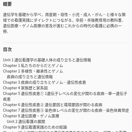
概要
遺伝学を基礎から学べ，周産期・母性・小児・成人・がん…と様々な領
域での看護実践にダイレクトにつながる，卒前・卒後教育用の教科書．
遺伝医療・ゲノム医療の普及が進むこれからの時代の看護に必携の一
冊．
目次
Unit 1 遺伝看護学の基礎人体の成り立ちと遺伝情報
Chapter 1 私たちのからだとゲノム
Chapter 2 多様性・継承性とゲノム
疾病の成り立ちと遺伝情報
Chapter 3 疾病の成り立ちとゲノム―遺伝性疾患
Chapter 4 家族歴と家系図
Chapter 5 遺伝性疾患① 1遺伝子レベルの変化が関わる疾病―単一遺伝子
疾患
Chapter 6 遺伝性疾患② 遺伝要因と環境要因が関わる疾病
Chapter 7 遺伝性疾患③ 染色体レベルの変化が関わる疾病―染色体異常症
Chapter 8 遺伝医療・ゲノム医療
Unit 2 遺伝看護の展開
Chapter 9 遺伝看護実践のための総論