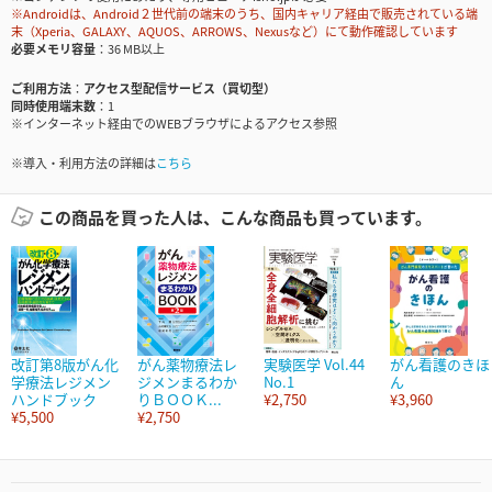
※Androidは、Android２世代前の端末のうち、国内キャリア経由で販売されている端
末（Xperia、GALAXY、AQUOS、ARROWS、Nexusなど）にて動作確認しています
必要メモリ容量
36 MB以上
ご利用方法
アクセス型配信サービス（買切型）
同時使用端末数
1
※インターネット経由でのWEBブラウザによるアクセス参照
※導入・利用方法の詳細は
こちら
この商品を買った人は、こんな商品も買っています。
改訂第8版がん化
がん薬物療法レ
実験医学 Vol.44
がん看護のきほ
学療法レジメン
ジメンまるわか
No.1
ん
ハンドブック
りＢＯＯＫ...
¥2,750
¥3,960
¥5,500
¥2,750