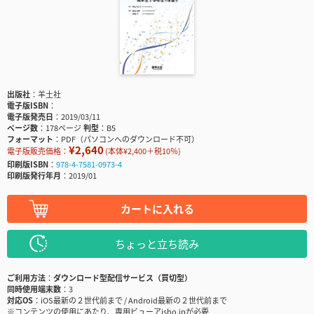
出版社
羊土社
電子版ISBN
電子版発売日
2019/03/11
ページ数
178ページ
判型
B5
フォーマット
PDF（パソコンへのダウンロード不可）
¥2,640
電子版販売価格：
(本体¥2,400＋税10％)
印刷版ISBN
978-4-7581-0973-4
印刷版発行年月
2019/01
カートに入れる
ちょっと立ち読み
ご利用方法
ダウンロード型配信サービス（買切型）
同時使用端末数
3
対応OS
iOS最新の２世代前まで / Android最新の２世代前まで
※コンテンツの使用にあたり、専用ビューアisho.jpが必要