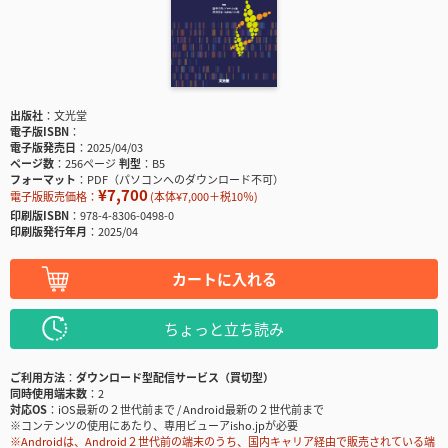
出版社
文光堂
電子版ISBN
電子版発売日
2025/04/03
ページ数
256ページ
判型
B5
フォーマット
PDF（パソコンへのダウンロード不可）
¥7,700
電子版販売価格：
(本体¥7,000＋税10％)
印刷版ISBN
978-4-8306-0498-0
印刷版発行年月
2025/04
カートに入れる
ちょっと立ち読み
ご利用方法
ダウンロード型配信サービス（買切型）
同時使用端末数
2
対応OS
iOS最新の２世代前まで / Android最新の２世代前まで
※コンテンツの使用にあたり、専用ビューアisho.jpが必要
※Androidは、Android２世代前の端末のうち、国内キャリア経由で販売されている端