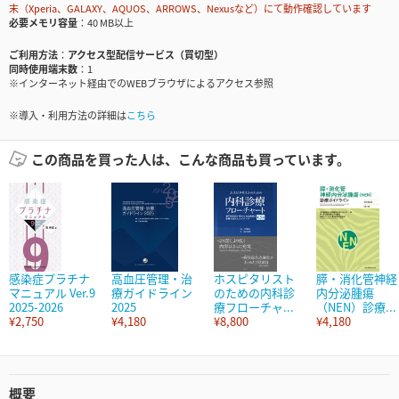
末（Xperia、GALAXY、AQUOS、ARROWS、Nexusなど）にて動作確認しています
必要メモリ容量
40 MB以上
ご利用方法
アクセス型配信サービス（買切型）
同時使用端末数
1
※インターネット経由でのWEBブラウザによるアクセス参照
※導入・利用方法の詳細は
こちら
この商品を買った人は、こんな商品も買っています。
感染症プラチナ
高血圧管理・治
ホスピタリスト
膵・消化管神経
マニュアル Ver.9
療ガイドライン
のための内科診
内分泌腫瘍
2025-2026
2025
療フローチャ...
（NEN）診療...
¥2,750
¥4,180
¥8,800
¥4,180
概要