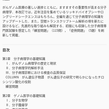
がんゲノム医療の著しい進捗とともに，ますますその重要性が高まる分子
病理学．本改訂では，近年注目を集めているリッキドバイオプシーやロ
ングリードシークエンスはもちろん，全編を通じて分子病理学の知識を
アップデートした．また，空間トランスクリプトーム解析の項を新たに
設けるなど，先進的な取り組みも解説する．初版にも収録した分子病理専
門医試験を想定した「練習問題」（115問），「症例問題」（5題）を刷
新して掲載．
目次
第1章 分子病理学の基礎知識
Ⅰ．がんゲノム病理学の歴史と現状
Ⅱ．分子病理学的解析手法
Ⅲ．分子病理診断における検査の品質保証
COLUMN がん遺伝子物語 がん遺伝子の研究で明らかになったチロ
シンリン酸化の役割
練習問題
第2章 ゲノム医学の基礎知識
Ⅰ．分子生物学
Ⅱ．分子腫瘍学