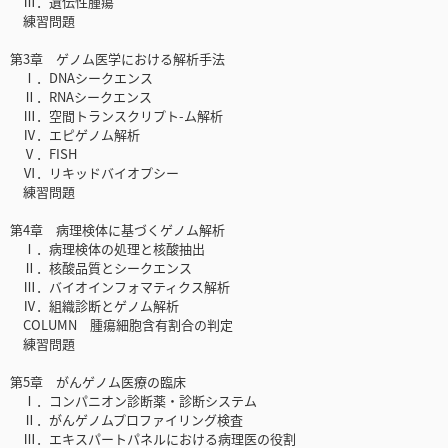
Ⅲ．遺伝性腫瘍
練習問題
第3章 ゲノム医学における解析手法
Ⅰ．DNAシークエンス
Ⅱ．RNAシークエンス
Ⅲ．空間トランスクリプト-ム解析
Ⅳ．エピゲノム解析
Ⅴ．FISH
Ⅵ．リキッドバイオプシー
練習問題
第4章 病理検体に基づくゲノム解析
Ⅰ．病理検体の処理と核酸抽出
Ⅱ．核酸品質とシークエンス
Ⅲ．バイオインフォマティクス解析
Ⅳ．組織診断とゲノム解析
COLUMN 腫瘍細胞含有割合の判定
練習問題
第5章 がんゲノム医療の臨床
Ⅰ．コンパニオン診断薬・診断システム
Ⅱ．がんゲノムプロファイリング検査
Ⅲ．エキスパートパネルにおける病理医の役割