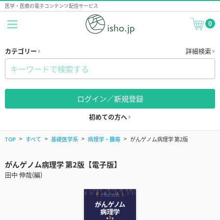
医学・医療の電子コンテンツ配信サービス
0
カテゴリー
詳細検索
ログイン／新規登録
初めての方へ
TOP
すべて
基礎医学系
病理学・腫瘍
がんゲノム病理学 第2版
がんゲノム病理学 第2版【電子版】
田中 伸哉(編)