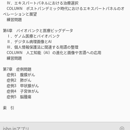
Ⅳ．エキスパートパネルにおける治療選択
COLUMN ポストパンデミック時代におけるエキスパートパネルのオ
ペレーションと展望
練習問題
第6章 バイオバンクと医療ビッグデータ
Ⅰ．ゲノム医療とバイオバンク
Ⅱ．デジタル病理画像とAI
Ⅲ．個人情報保護法に関連する用語の整理
COLUMN 人工知能（AI）の進化と画像や言語への応用
練習問題
第7章 症例問題
症例1 腹膜がん
症例2 肺がん
症例3 甲状腺がん
症例4 子宮体がん
症例5 脳腫瘍
索 引
isho.jpアプリ