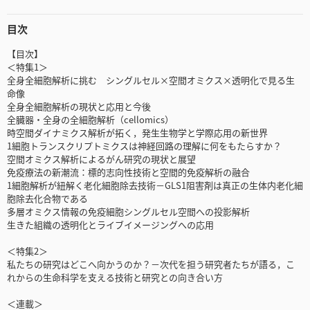
目次
【目次】
＜特集1＞
全身全細胞解析に挑む シングルセル×空間オミクス×透明化で見る生
命像
全身全細胞解析の現状と応用と今後
全臓器・全身の全細胞解析（cellomics）
時空間ダイナミクス解析が拓く，発生生物学と学際応用の新世界
1細胞トランスクリプトミクスは神経回路の理解に何をもたらすか？
空間オミクス解析によるがん研究の現状と展望
免疫療法の新潮流：標的志向性技術と空間的免疫解析の融合
1細胞解析が紐解く老化細胞除去技術－GLS1阻害剤は真正の生体内老化細
胞除去化合物である
多層オミクス情報の免疫細胞シングルセル空間への投影解析
生きた組織の透明化とライブイメージングへの応用
＜特集2＞
私たちの研究はどこへ向かうのか？－次代を担う研究者たちが語る，こ
れからの生命科学を支える技術と研究との向き合い方
＜連載＞