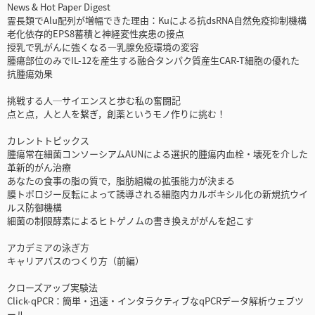
News & Hot Paper Digest
霊長類でAlu配列が増幅できた理由：Kuによる抗dsRNA自然免疫抑制機構
老化依存的EPS8蓄積と神経変性疾患の接点
授乳で乳がんに強くなる―乳腺免疫環境の変容
腫瘍部位のみでIL-12を産生する融合タンパク質産生CAR-T細胞の優れた
抗腫瘍効果
挑戦する人─サイエンスと歩む私の奮闘記
点と点，人と人を繋ぎ，創薬というモノ作りに挑む！
カレントトピックス
腫瘍常在細菌コンソーシアムAUNによる選択的腫瘍内血栓・壊死を介した
革新的がん治療
あなたの食事の脂の質で，脂肪組織の拡張能力が決まる
膜トポロジー反転によって誘導される細胞内カルボキシル化の新規抗ウイ
ルス防御機構
細菌の制限酵素によるヒトゲノムの書き換えががんを起こす
アカデミアの泳ぎ方
キャリアパスのつくり方（前編）
クローズアップ実験法
Click-qPCR：簡単・迅速・インタラクティブなqPCRデータ解析ウェブツ
ール