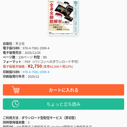
出版社
羊土社
電子版ISBN
978-4-7581-2599-4
電子版発売日
2025/12/26
ページ数
130ページ
判型
B5
フォーマット
PDF（パソコンへのダウンロード不可）
¥2,750
電子版販売価格：
(本体¥2,500＋税10％)
印刷版ISBN
978-4-7581-2599-4
印刷版発行年月
2025/12
カートに入れる
ちょっと立ち読み
ご利用方法
ダウンロード型配信サービス（買切型）
同時使用端末数
3
対応OS
iOS最新の２世代前まで / Android最新の２世代前まで