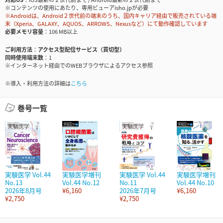
※コンテンツの使用にあたり、専用ビューアisho.jpが必要
※Androidは、Android２世代前の端末のうち、国内キャリア経由で販売されている端
末（Xperia、GALAXY、AQUOS、ARROWS、Nexusなど）にて動作確認しています
必要メモリ容量
106 MB以上
ご利用方法
アクセス型配信サービス（買切型）
同時使用端末数
1
※インターネット経由でのWEBブラウザによるアクセス参照
※導入・利用方法の詳細は
こちら
巻号一覧
実験医学 Vol.44
実験医学増刊
実験医学 Vol.44
実験医学増刊
No.13
Vol.44 No.12
No.11
Vol.44 No.10
2026年8月号
¥6,160
2026年7月号
¥6,160
¥2,750
¥2,750