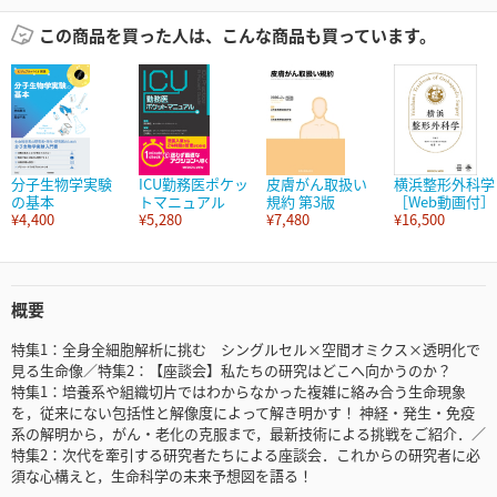
この商品を買った人は、こんな商品も買っています。
分子生物学実験
ICU勤務医ポケッ
皮膚がん取扱い
横浜整形外科学
の基本
トマニュアル
規約 第3版
［Web動画付］
¥4,400
¥5,280
¥7,480
¥16,500
概要
特集1：全身全細胞解析に挑む シングルセル×空間オミクス×透明化で
見る生命像／特集2：【座談会】私たちの研究はどこへ向かうのか？
特集1：培養系や組織切片ではわからなかった複雑に絡み合う生命現象
を，従来にない包括性と解像度によって解き明かす！ 神経・発生・免疫
系の解明から，がん・老化の克服まで，最新技術による挑戦をご紹介．／
特集2：次代を牽引する研究者たちによる座談会．これからの研究者に必
須な心構えと，生命科学の未来予想図を語る！