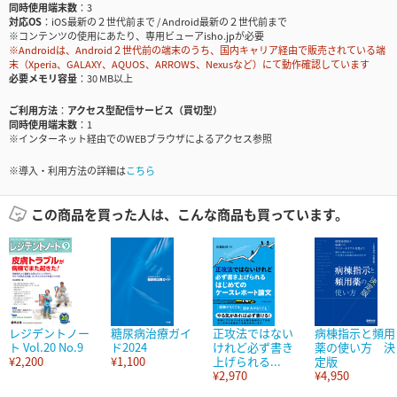
同時使用端末数
3
対応OS
iOS最新の２世代前まで / Android最新の２世代前まで
※コンテンツの使用にあたり、専用ビューアisho.jpが必要
※Androidは、Android２世代前の端末のうち、国内キャリア経由で販売されている端
末（Xperia、GALAXY、AQUOS、ARROWS、Nexusなど）にて動作確認しています
必要メモリ容量
30 MB以上
ご利用方法
アクセス型配信サービス（買切型）
同時使用端末数
1
※インターネット経由でのWEBブラウザによるアクセス参照
※導入・利用方法の詳細は
こちら
この商品を買った人は、こんな商品も買っています。
レジデントノー
糖尿病治療ガイ
正攻法ではない
病棟指示と頻用
ト Vol.20 No.9
ド2024
けれど必ず書き
薬の使い方 決
¥2,200
¥1,100
上げられる...
定版
¥2,970
¥4,950