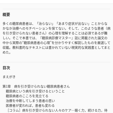
概要
多くの糖尿病患者は、「治らない」「あまり症状が出ない」ことからな
かなか治療へのモチベーションを保てない。そして、このような患者（病
を引き受けられない患者さん）の心理を理解することは必須であるが難
しい。そこで本書では、『糖尿病診療マスター』誌に掲載された論文の
中から実際の“糖尿病患者の心理”を分かりやすく解説したものを厳選して
収載。教科書的なテキストには書かれていない現実的な実践書としてまと
めた。
目次
まえがき
第1章 病を引き受けられない糖尿病患者さん
糖尿病という病を引き受けるということ
糖尿病者のこころを見立てる
治療を中断してしまう患者の思い
医療者が変われば，患者も変わる
［コラム］病を引き受けられない人々のケア─聴く力，続ける力，待