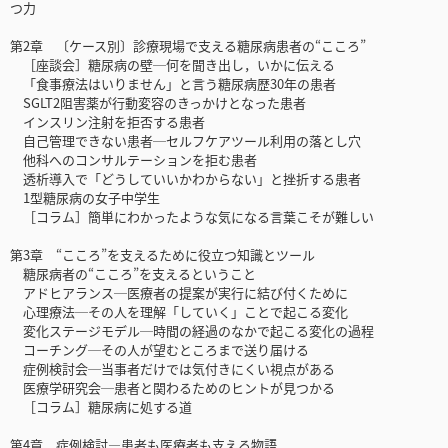
つ力
第2章 〔ケース別〕診療現場で支える糖尿病患者の“こころ”
［座談会］糖尿病の壁─何を聞き出し，いかに伝える
「食事療法はいりません」と言う糖尿病歴30年の患者
SGLT2阻害薬が行動変容のきっかけとなった患者
インスリン注射を拒否する患者
自己管理できない患者─セルフケアツール利用の落とし穴
他科へのコンサルテーションを拒む患者
透析導入で「どうしていいかわからない」と挫折する患者
1型糖尿病の女子中学生
［コラム］簡単にわかったような気になる言葉こそが難しい
第3章 “こころ”を支えるために役立つ知識とツール
糖尿病者の“こころ”を支えるということ
アドヒアランス─医療者の提案が実行に結び付くために
心理療法─その人を理解「していく」ことで起こる変化
変化ステージモデル─時間の経過のなかで起こる変化の過程
コーチング─その人が望むところまで送り届ける
症例検討会─当事者だけでは気付きにくい視点がある
医療学研究会─患者と関わるためのヒントが見つかる
［コラム］糖尿病に処する道
第4章 症例検討―患者も医療者も支える物語