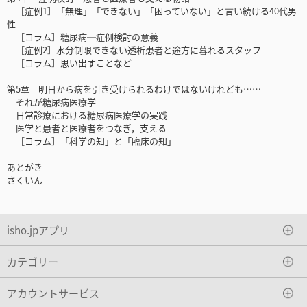
［症例1］「無理」「できない」「困っていない」と言い続ける40代男
性
［コラム］糖尿病─症例検討の意義
［症例2］水分制限できない透析患者と途方に暮れるスタッフ
［コラム］思い出すことなど
第5章 明日から病を引き受けられるわけではないけれども……
それが糖尿病医療学
日常診療における糖尿病医療学の実践
医学と患者と医療者をつなぎ，支える
［コラム］「科学の知」と「臨床の知」
あとがき
さくいん
isho.jpアプリ
カテゴリー
アカウントサービス