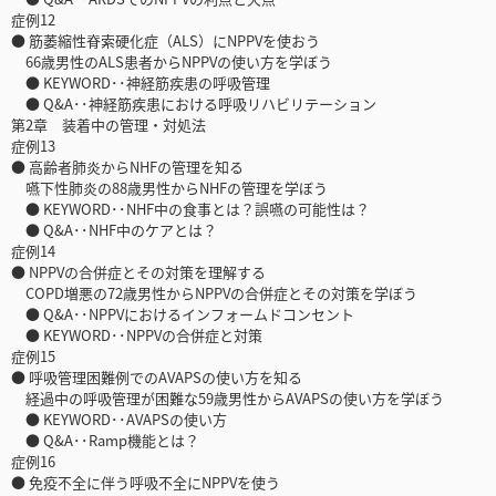
症例12
● 筋萎縮性脊索硬化症（ALS）にNPPVを使おう
66歳男性のALS患者からNPPVの使い方を学ぼう
● KEYWORD･･神経筋疾患の呼吸管理
● Q&A･･神経筋疾患における呼吸リハビリテーション
第2章 装着中の管理・対処法
症例13
● 高齢者肺炎からNHFの管理を知る
嚥下性肺炎の88歳男性からNHFの管理を学ぼう
● KEYWORD･･NHF中の食事とは？誤嚥の可能性は？
● Q&A･･NHF中のケアとは？
症例14
● NPPVの合併症とその対策を理解する
COPD増悪の72歳男性からNPPVの合併症とその対策を学ぼう
● Q&A･･NPPVにおけるインフォームドコンセント
● KEYWORD･･NPPVの合併症と対策
症例15
● 呼吸管理困難例でのAVAPSの使い方を知る
経過中の呼吸管理が困難な59歳男性からAVAPSの使い方を学ぼう
● KEYWORD･･AVAPSの使い方
● Q&A･･Ramp機能とは？
症例16
● 免疫不全に伴う呼吸不全にNPPVを使う