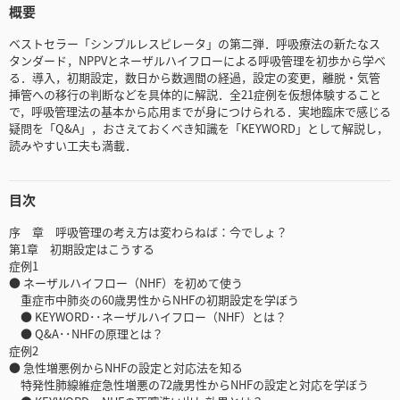
概要
ベストセラー「シンプルレスピレータ」の第二弾．呼吸療法の新たなス
タンダード，NPPVとネーザルハイフローによる呼吸管理を初歩から学べ
る．導入，初期設定，数日から数週間の経過，設定の変更，離脱・気管
挿管への移行の判断などを具体的に解説．全21症例を仮想体験すること
で，呼吸管理法の基本から応用までが身につけられる．実地臨床で感じる
疑問を「Q&A」，おさえておくべき知識を「KEYWORD」として解説し，
読みやすい工夫も満載．
目次
序 章 呼吸管理の考え方は変わらねば：今でしょ？
第1章 初期設定はこうする
症例1
● ネーザルハイフロー（NHF）を初めて使う
重症市中肺炎の60歳男性からNHFの初期設定を学ぼう
● KEYWORD･･ネーザルハイフロー（NHF）とは？
● Q&A･･NHFの原理とは？
症例2
● 急性増悪例からNHFの設定と対応法を知る
特発性肺線維症急性増悪の72歳男性からNHFの設定と対応を学ぼう