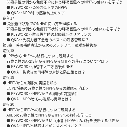
66歳男性の例から免疫不全に伴う呼吸困難へのNPPVの使い方を学ぼう
● KEYWORD･･免疫力低下でのNPPV
● Q&A･･NPPV中の感染防止のケア
症例17
● 免疫低下状態でのNHFの使い方を理解する
70歳男性の例から免疫低下状態の呼吸困難へのNHFの使い方を学ぼう
● KEYWORD･･酸素投与時の粘膜繊毛クリアランス
● Q&A･･免疫力低下患者のベストの呼吸管理法？
第3章 呼吸補助療法から次のステップへ：離脱か挿管か
症例18
● IPPVからNHFへの移行について理解する
77歳男性のARDS例からIPPVからNHFへの移行について学ぼう
● KEYWORD･･挿管下人工呼吸後のNHF
● Q&A･･抜管後の再挿管の対処と防止策とは？
症例19
● NPPVからの離脱の実際を知る
COPD増悪の67歳男性でNPPVからの離脱を学ぼう
● KEYWORD･･NPPVからの離脱の前提条件
● Q&A･･NPPVからの離脱の実際とは？
症例20
● NPPVからIPPVへの移行について理解する
ARDSの70歳男性でNPPVからIPPVへの移行を学ぼう
● KEYWORD･･NPPVからいつ挿管下IPPVへの移行を決断するべきか
● Q&A･･IPPVへ移行する前にするべきこと？