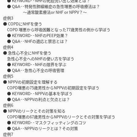
● KEYWORD･･NHFの死腔洗い出し効果とは？
● Q&A･･特発性肺線維症の急性増悪の呼吸療法は？
〜通常酸素療法or NHF or NPPV？〜
症例3
● COPDにNHFを使う
COPD 増悪から呼吸困難となった77歳男性の例から学ぼう
● KEYWORD･･NHFのPEEP効果？
● Q&A･･NHFの適応と禁忌とは？
症例4
● 急性心不全にNHFを使う
急性心不全へのNHFの使い方を学ぼう
● KEYWORD･･NHFの限界を学ぶ
● Q&A･･急性心不全の呼吸管理
症例5
● NPPVの初期設定を理解する
COPD増悪の75歳男性からNPPVの初期設定を学ぼう
● KEYWORD･･NPPVの基本を学ぼう
● Q&A･･NPPVの利点と欠点とは？
症例6
● NPPVのリークとその対策を知る
COPD増悪の67歳男性からNPPVのリークとその対策を学ぼう
● KEYWORD･･マスクフィッティングのコツ
● Q&A･･NPPVのリークとは？その対策
症例7