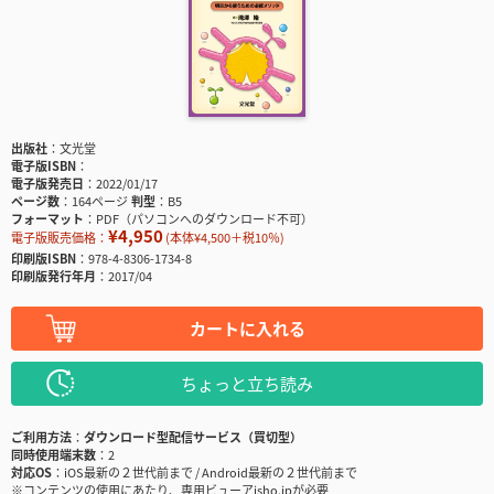
出版社
文光堂
電子版ISBN
電子版発売日
2022/01/17
ページ数
164ページ
判型
B5
フォーマット
PDF（パソコンへのダウンロード不可）
¥4,950
電子版販売価格：
(本体¥4,500＋税10％)
印刷版ISBN
978-4-8306-1734-8
印刷版発行年月
2017/04
カートに入れる
ちょっと立ち読み
ご利用方法
ダウンロード型配信サービス（買切型）
同時使用端末数
2
対応OS
iOS最新の２世代前まで / Android最新の２世代前まで
※コンテンツの使用にあたり、専用ビューアisho.jpが必要