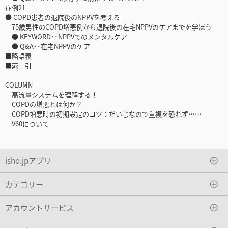
症例21
● COPD患者の退院後のNPPVを考える
75歳男性のCOPD増悪例から退院後の在宅NPPVのケアまでを学ぼう
● KEYWORD･･NPPVでのメンタルケア
● Q&A･･在宅NPPVのケア
■略語表
■索 引
COLUMN
高流量システムを理解する！
COPDの増悪とは何か？
COPD増悪時の初期設定のコツ：だいじなので重複を恐れず……
V60について
isho.jpアプリ
カテゴリー
アカウントサービス