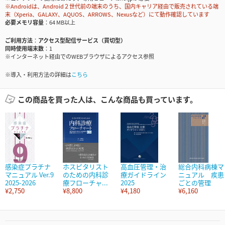
※Androidは、Android２世代前の端末のうち、国内キャリア経由で販売されている端
末（Xperia、GALAXY、AQUOS、ARROWS、Nexusなど）にて動作確認しています
必要メモリ容量
64 MB以上
ご利用方法
アクセス型配信サービス（買切型）
同時使用端末数
1
※インターネット経由でのWEBブラウザによるアクセス参照
※導入・利用方法の詳細は
こちら
この商品を買った人は、こんな商品も買っています。
感染症プラチナ
ホスピタリスト
高血圧管理・治
総合内科病棟マ
マニュアル Ver.9
のための内科診
療ガイドライン
ニュアル 疾患
2025-2026
療フローチャ...
2025
ごとの管理
¥2,750
¥8,800
¥4,180
¥6,160