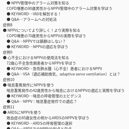
● NPPV管理中のアラーム対策を知る
COPD増悪の80歳男性からNPPV管理中のアラーム対策を学ぼう
● KEYWORD･･V60を解剖する！
● Q&A･･アラームへの対処法
症例8
● NPPVについてより詳しく！より実際を知る
COPD増悪の70歳男性からNPPVの実際を学ぼう
● Q&A･･NPPVでは鎮静はしない？
● KEYWORD･･NPPVの適応を学ぼう
症例9
● 心不全におけるNPPVの使用法を知る
72歳心不全急性期患者からNPPVを学ぼう
● KEYWORD･･急性肺水腫（心不全）患者におけるNPPV
● Q&A･･VSA（適応補助換気，adaptive servo ventilation）とは？
症例10
● 喘息重篤発作にNPPVを使う
喘息重篤発作の42歳男性から喘息におけるNPPVの適応と実際を学ぼう
● KEYWORD･･喘息の呼吸管理のエビデンス
● Q&A･･NPPV：喘息重症発作での適応？
症例11
● ARDSにNPPVを使う
敗血症の85歳女性の例からARDSのNPPVを学ぼう
● KEYWORD･･ARDSの呼吸管理の選択
● Q&A･･ARDSでのNPPVの利点と欠点