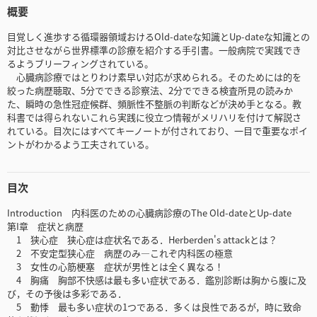
概要
目覚しく進歩する循環器領域おけるOld-dateな知識とUp-dateな知識との
対比させながら世界標準の診療を紹介する手引書。一般病院で実践でき
るようブリーフィングされている。
心臓病診療ではとりわけ素早い対応が求められる。そのためには的を
絞った病歴聴取、5分でできる診察法、2分でできる検査所見の読みか
た、瞬時の急性冠症候群、頻脈性不整脈の判断などが決め手となる。教
科書では得られないこれら実践に役立つ情報がメリハリを付けて解説さ
れている。目次にはすべてキーノートが付されており、一目で重要なポイ
ントがわかるよう工夫されている。
目次
Introduction 内科医のための心臓病診療のThe Old-dateとUp-date
第I章 症状と病歴
1 狭心症 狭心症は症状名である．Herberden's attackとは？
2 不安定型狭心症 病歴のみ―これぞ内科医の極意
3 女性の心筋梗塞 症状が男性とは全く異なる！
4 胸痛 胸部不快感は最も多い症状である．鑑別診断は胸から腹に及
び，その予後は多彩である．
5 動悸 最も多い症状の1つである．多くは良性であるが，時に致命