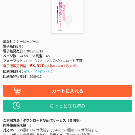
出版社
シービーアール
電子版ISBN
電子版発売日
2019/03/18
ページ数
242ページ
判型
A5
フォーマット
PDF（パソコンへのダウンロード不可）
¥3,520
電子版販売価格：
(本体¥3,200＋税10％)
印刷版ISBN
978-4-902470-48-2
印刷版発行年月
2009/11
カートに入れる
ちょっと立ち読み
ご利用方法
ダウンロード型配信サービス（買切型）
同時使用端末数
3
対応OS
iOS最新の２世代前まで / Android最新の２世代前まで
※コンテンツの使用にあたり、専用ビューアisho.jpが必要