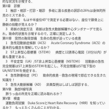
的な状況を示唆する．
第II章 診察
1 触診・視診・打診・聴診 多岐に渡る疾患の誤診の26％は身体的所
見のミスである．
2 静脈圧 もはや半座位45°で測定する必要はない．座位で鎖骨上に
静脈の拍動が見えるか？
3 奇脈の測定方法 奇脈は急性大動脈解離や心タンポナーデで見ら
れ，致命的状態を示唆するので，正確に測定しよう．
第III章 突然の胸背部痛 生命の危険が迫っている疾患
1 急性冠動脈症候群（ACS） Acute Coronary Syndrome（ACS）の
基本的な概念を理解しているか？
2 ST上昇型心筋梗塞（STEMI） 病歴と12誘導心電図（10分以内）が
最も重要である．
3 不安定型（UA）/ST非上昇型心筋梗塞（NSTEMI） 冠動脈の急性
完全閉塞はST上昇型のSTEMIを起こし，不完全閉塞はST低下型の
UA/NSTEMIを発症する．
4 急性肺塞栓症（PE） 致命的疾患―救急の現場で即応できる生きた
知識を！
5 急性大動脈解離（AD） 非典型例はしばしば誤診する．
第IV章 胸部X線写真
肺うっ血の所見を正確に読み取れるか？
第V章 検査
運動負荷試験 Duke ScoreとHeart Rate Recovery（HRR）を知ってい
るか？ もっとたくさんのことがわかる．