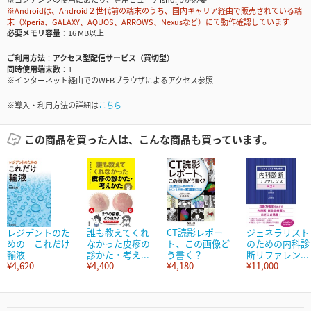
※Androidは、Android２世代前の端末のうち、国内キャリア経由で販売されている端
末（Xperia、GALAXY、AQUOS、ARROWS、Nexusなど）にて動作確認しています
必要メモリ容量
16 MB以上
ご利用方法
アクセス型配信サービス（買切型）
同時使用端末数
1
※インターネット経由でのWEBブラウザによるアクセス参照
※導入・利用方法の詳細は
こちら
この商品を買った人は、こんな商品も買っています。
レジデントのた
誰も教えてくれ
CT読影レポー
ジェネラリスト
めの これだけ
なかった皮疹の
ト、この画像ど
のための内科診
輸液
診かた・考え...
う書く？
断リファレン...
¥4,620
¥4,400
¥4,180
¥11,000