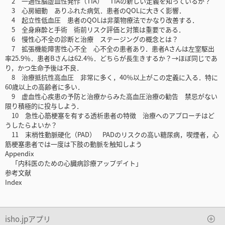
2 一過性脳虚血性発作（TIA） TIAの新しい定義を知っているか？
3 心房細動 ありふれた病気．患者のQOLに大きく影響．
4 起立性低血圧 患者のQOLは非薬物療法でかなり改善する．
5 全身麻酔と手術 術前リスク評価と対策は重要である．
6 慢性心不全の診断と治療 ステージングの概念とは？
7 拡張機能障害性心不全 心不全の患者あり．患者Aさんは左室駆出
率25.9％．患者Bさんは62.4％．どちらが長生きするか？→ほぼ同じであ
り，かつ生命予後は不良．
8 治療抵抗性高血圧 非常に多く，40％以上がこの定義に入る．特に
60歳以上の高齢者に多い．
9 虚血性心疾患の予防と治療からみた高血圧治療の勧告 禁忌がない
限り積極的に投与しよう．
10 急性心筋梗塞を有する透析患者の特徴 治療へのアプローチはど
うしたらよいか？
11 末梢性動脈硬化（PAD） PADのリスクの高い糖尿病，喫煙者，心
筋梗塞患者では一度は下肢の動脈を触知しよう
Appendix
「内科医のための心臓病診療アップデイト」
参考文献
Index
isho.jpアプリ