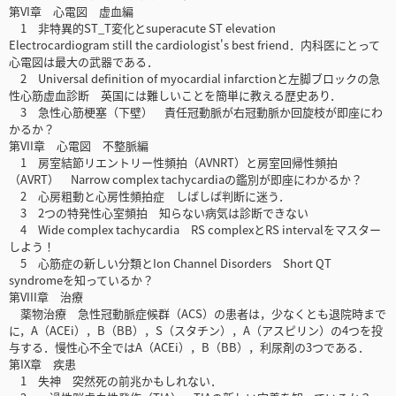
第VI章 心電図 虚血編
1 非特異的ST_T変化とsuperacute ST elevation
Electrocardiogram still the cardiologist's best friend．内科医にとって
心電図は最大の武器である．
2 Universal definition of myocardial infarctionと左脚ブロックの急
性心筋虚血診断 英国には難しいことを簡単に教える歴史あり．
3 急性心筋梗塞（下壁） 責任冠動脈が右冠動脈か回旋枝が即座にわ
かるか？
第VII章 心電図 不整脈編
1 房室結節リエントリー性頻拍（AVNRT）と房室回帰性頻拍
（AVRT） Narrow complex tachycardiaの鑑別が即座にわかるか？
2 心房粗動と心房性頻拍症 しばしば判断に迷う．
3 2つの特発性心室頻拍 知らない病気は診断できない
4 Wide complex tachycardia RS complexとRS intervalをマスター
しよう！
5 心筋症の新しい分類とIon Channel Disorders Short QT
syndromeを知っているか？
第VIII章 治療
薬物治療 急性冠動脈症候群（ACS）の患者は，少なくとも退院時まで
に，A（ACEi），B（BB），S（スタチン），A（アスピリン）の4つを投
与する．慢性心不全ではA（ACEi），B（BB），利尿剤の3つである．
第IX章 疾患
1 失神 突然死の前兆かもしれない．