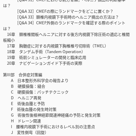
は？
［Q&A 32］CMEFの際にランドマークをどこに置くか？
［Q&A 33］頚椎内視鏡下手術時のヘルニア摘出の方法は？
［Q&A 34］CMEF外側のランドマークを確認する際のポイント
は？
16章 頚椎椎間板ヘルニアに対する後方内視鏡下除圧術の適応と椎間
板縮小
17章 胸髄症に対する内視鏡下胸椎椎弓切除術（TMEL）
18章 タンデム手術（Tandem Operation）
19章 術前シミュレーターの開発と臨床応用
20章 ナビゲーションガイド下手術の実際
第III部 合併症対策編
A 日本整形外科学会の報告より
B 硬膜損傷：縫合
C 硬膜損傷：パッチテクニック
D ヘルニア再発
E 術後血腫と予防
F 術後血腫の発生時対策
G 術後性後根神経節関連神経痛の予防と発生対策
H ドレーン関連
I 腰椎内視鏡下手術におけるレベル別の注意点
J 変性側弯（回旋）