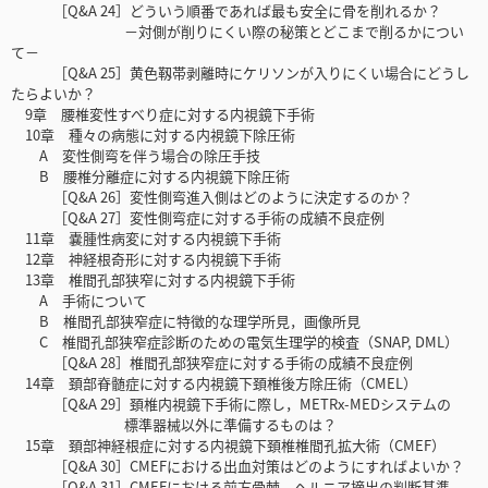
［Q&A 24］どういう順番であれば最も安全に骨を削れるか？
－対側が削りにくい際の秘策とどこまで削るかについ
て－
［Q&A 25］黄色靱帯剥離時にケリソンが入りにくい場合にどうし
たらよいか？
9章 腰椎変性すべり症に対する内視鏡下手術
10章 種々の病態に対する内視鏡下除圧術
A 変性側弯を伴う場合の除圧手技
B 腰椎分離症に対する内視鏡下除圧術
［Q&A 26］変性側弯進入側はどのように決定するのか？
［Q&A 27］変性側弯症に対する手術の成績不良症例
11章 嚢腫性病変に対する内視鏡下手術
12章 神経根奇形に対する内視鏡下手術
13章 椎間孔部狭窄に対する内視鏡下手術
A 手術について
B 椎間孔部狭窄症に特徴的な理学所見，画像所見
C 椎間孔部狭窄症診断のための電気生理学的検査（SNAP, DML）
［Q&A 28］椎間孔部狭窄症に対する手術の成績不良症例
14章 頚部脊髄症に対する内視鏡下頚椎後方除圧術（CMEL）
［Q&A 29］頚椎内視鏡下手術に際し，METRx-MEDシステムの
標準器械以外に準備するものは？
15章 頚部神経根症に対する内視鏡下頚椎椎間孔拡大術（CMEF）
［Q&A 30］CMEFにおける出血対策はどのようにすればよいか？
［Q&A 31］CMEFにおける前方骨棘，ヘルニア摘出の判断基準