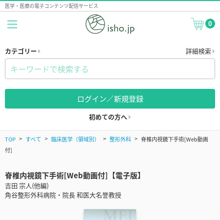
医学・医療の電子コンテンツ配信サービス
0
カテゴリー
詳細検索
ログイン／新規登録
初めての方へ
TOP
すべて
臨床医学（領域別）
整形外科
脊椎内視鏡下手術[Web動画
付]
脊椎内視鏡下手術[Web動画付]【電子版】
吉田 宗人(他編)
角谷整形外科病院・院長 和医大名誉教授