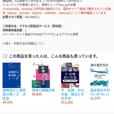
対応OS
iOS最新の２世代前まで / Android最新の２世代前まで
※コンテンツの使用にあたり、専用ビューアisho.jpが必要
※Androidは、Android２世代前の端末のうち、国内キャリア経由で販売されている端
末（Xperia、GALAXY、AQUOS、ARROWS、Nexusなど）にて動作確認しています
必要メモリ容量
826 MB以上
ご利用方法
アクセス型配信サービス（買切型）
同時使用端末数
1
※インターネット経由でのWEBブラウザによるアクセス参照
※導入・利用方法の詳細は
こちら
この商品を買った人は、こんな商品も買っています。
病棟指示と頻用
脊椎の画像診断
手・前腕・肘の
臨床整形外科
薬の使い方 決
¥8,800
外傷 解剖と手
Vol.60 No.11
定版
術手技
¥2,970
¥4,950
¥13,200