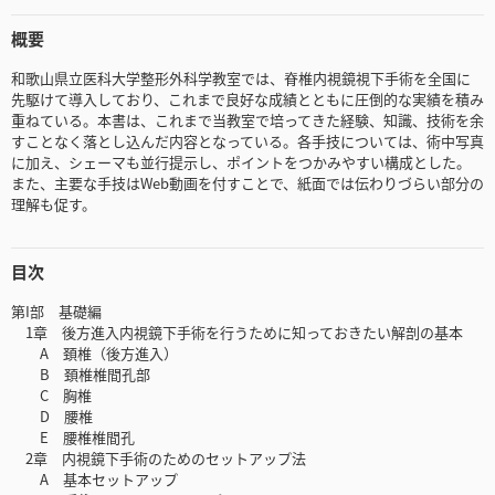
概要
和歌山県立医科大学整形外科学教室では、脊椎内視鏡視下手術を全国に
先駆けて導入しており、これまで良好な成績とともに圧倒的な実績を積み
重ねている。本書は、これまで当教室で培ってきた経験、知識、技術を余
すことなく落とし込んだ内容となっている。各手技については、術中写真
に加え、シェーマも並行提示し、ポイントをつかみやすい構成とした。
また、主要な手技はWeb動画を付すことで、紙面では伝わりづらい部分の
理解も促す。
目次
第I部 基礎編
1章 後方進入内視鏡下手術を行うために知っておきたい解剖の基本
A 頚椎（後方進入）
B 頚椎椎間孔部
C 胸椎
D 腰椎
E 腰椎椎間孔
2章 内視鏡下手術のためのセットアップ法
A 基本セットアップ