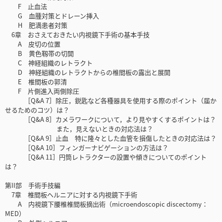
F 止血法
G 血腫対策とドレーン挿入
H 肥満患者対策
6章 おさえておきたい内視鏡下手術の基本手技
A 皮切の位置
B 黄色靱帯の切開
C 神経組織のレトラクト
D 神経組織のレトラクトからの椎間板の露出と展開
E 椎間板の郭清
F 片側進入両側除圧
［Q&A 7］除圧，鋭匙など各種器具を使用する際のポイント（届か
せるためのコツ）は？
［Q&A 8］カメラワークについて，より見やすくするポイントは？
また，見えないときの対応法は？
［Q&A 9］止血 特に隆々とした血管を損傷したときの対応法は？
［Q&A 10］フィンガーナビゲーションの方法は？
［Q&A 11］円筒レトラクターの設置や傾きについてのポイント
は？
第II部 手術手技編
7章 椎間板ヘルニアに対する内視鏡下手術
A 内視鏡下腰椎椎間板摘出術（microendoscopic discectomy：
MED）