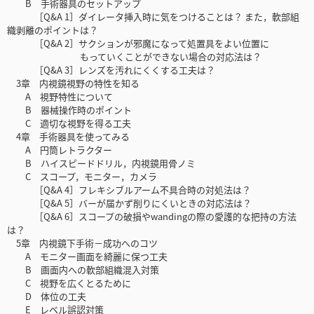
B 手術器具のセットアップ
［Q&A 1］ダイレータ挿入時に気をつけることは？ また，軟部組
織剥離のポイントは？
［Q&A 2］サクションが邪魔になって処置具をよい位置に
もっていくことができない場合の対応法は？
［Q&A 3］レンズを汚れにくくする工夫は？
3章 内視鏡視野の特性を知る
A 視野特性について
B 器械操作時のポイント
C 適切な視野を得る工夫
4章 手術器具を使ってみる
A 円筒レトラクター
B ハイスピードドリル，内視鏡用骨ノミ
C スコープ，モニター，カメラ
［Q&A 4］フレキシブルアーム不具合時の対処法は？
［Q&A 5］バーが届かず削りにくいときの対応法は？
［Q&A 6］スコープの破損やwandingの際の愛護的な把持の方法
は？
5章 内視鏡下手術－成功へのコツ
A モニター画面を綺麗に保つ工夫
B 画面内への軟部組織混入対策
C 視野を広くとるために
D 体位の工夫
E レベル誤認対策