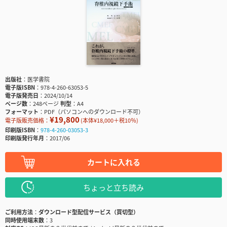
出版社
医学書院
電子版ISBN
978-4-260-63053-5
電子版発売日
2024/10/14
ページ数
248ページ
判型
A4
フォーマット
PDF（パソコンへのダウンロード不可）
¥19,800
電子版販売価格：
(本体¥18,000＋税10％)
印刷版ISBN
978-4-260-03053-3
印刷版発行年月
2017/06
カートに入れる
ちょっと立ち読み
ご利用方法
ダウンロード型配信サービス（買切型）
同時使用端末数
3