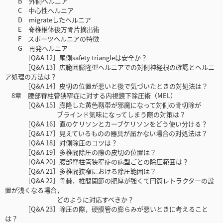
B 外側ヘルニア
C 中心性ヘルニア
D migrateしたヘルニア
E 脊椎椎体後方骨片摘出術
F スポーツヘルニアの特徴
G 再発ヘルニア
［Q&A 12］尾側safety triangleは安全か？
［Q&A 13］広範囲膨隆型ヘルニアでの対側神経根の確認とヘルニ
ア処理の方法は？
［Q&A 14］皮切の位置が悪いと後で気づいたときの対処法は？
8章 腰部脊柱管狭窄症に対する内視鏡下除圧術（MEL）
［Q&A 15］膨隆した黄色靱帯が邪魔になって対側の骨切除が
ブラインド気味になってしまう際の対策は？
［Q&A 16］直のケリソンとカーブケリソンをどう使い分ける？
［Q&A 17］見えているものの器具が届かない場合の対処法は？
［Q&A 18］対側除圧のコツは？
［Q&A 19］多椎間除圧の際の皮切の位置は？
［Q&A 20］腰部脊柱管狭窄症の病型ごとの除圧範囲は？
［Q&A 21］多椎間狭窄における除圧範囲は？
［Q&A 22］骨棘，椎間関節の肥厚が強くて円筒レトラクターの設
置が浅くなる場合，
どのように対応すべきか？
［Q&A 23］除圧の際，硬膜管の膨らみが悪いときに考えること
は？