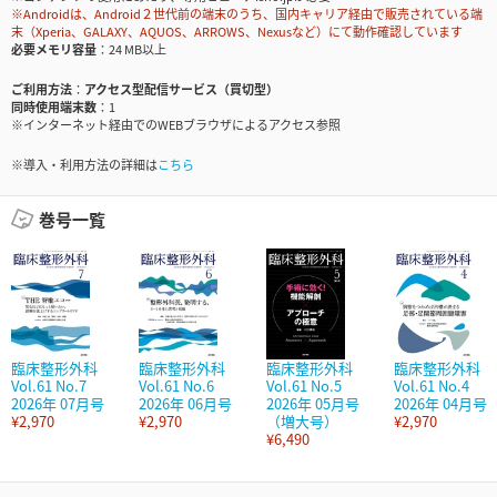
※Androidは、Android２世代前の端末のうち、国内キャリア経由で販売されている端
末（Xperia、GALAXY、AQUOS、ARROWS、Nexusなど）にて動作確認しています
必要メモリ容量
24 MB以上
ご利用方法
アクセス型配信サービス（買切型）
同時使用端末数
1
※インターネット経由でのWEBブラウザによるアクセス参照
※導入・利用方法の詳細は
こちら
巻号一覧
臨床整形外科
臨床整形外科
臨床整形外科
臨床整形外科
Vol.61 No.7
Vol.61 No.6
Vol.61 No.5
Vol.61 No.4
2026年 07月号
2026年 06月号
2026年 05月号
2026年 04月号
¥2,970
¥2,970
（増大号）
¥2,970
¥6,490