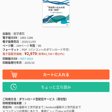
出版社
医学書院
電子版ISSN
1882-1286
電子版発売日
2025/11/03
ページ数
104ページ
判型
B5
フォーマット
PDF（パソコンへのダウンロード不可）
¥2,970
電子版販売価格：
(本体¥2,700＋税10％)
印刷版ISSN
0557-0433
印刷版発行年月
2025/10
カートに入れる
ちょっと立ち読み
ご利用方法
ダウンロード型配信サービス（買切型）
同時使用端末数
3
対応OS
iOS最新の２世代前まで / Android最新の２世代前まで
※コンテンツの使用にあたり、専用ビューアisho.jpが必要