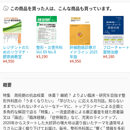
この商品を買った人は、こんな商品も買っています。
レジデントのた
整形・災害外科
肝細胞癌診療ガ
フローチャート
めのリウマチ・
Vol.69 No.8
イドライン 2025
薬物治療
膠原病教室
¥3,190
年版
¥4,180
¥4,950
¥4,950
概要
特集 周術期の抗血栓薬 休薬？ 継続？ よりよい臨床・研究を目指す整
形外科医の「うまくなりたい」「学びたい」に応える月刊誌。知らない
ままでいられないタイムリーなテーマに、トップランナーによる企画と
多角的な解説で迫る「特集」。一流査読者による厳正審査を経た原著論
文は「論述」「臨床経験」「症例報告」など、充実のラインナップ。
2020年からスタートした大好評の増大号は選り抜いたテーマを通常号よ
りさらに深く掘り下げてお届け。毎号、整形外科医に “響く” 情報を多彩