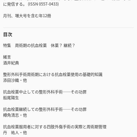
に発信する。 (ISSN 0557-0433)
月刊、増大号を含む年12冊
目次
特集 周術期の抗血栓薬 休薬？ 継続？
緒言
酒井紀典
整形外科手術周術期における抗血栓薬使用の基礎的知識
添田沙織・他
抗血栓薬中止しての整形外科手術──その功罪
船尾陽生
抗血栓薬継続しての整形外科手術──その功罪
樽角清志・他
抗血栓薬服用者に対する四肢外傷手術の実際と周術期管理
丹 祐人・他