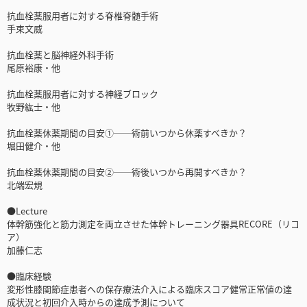
抗血栓薬服用者に対する脊椎脊髄手術
手束文威
抗血栓薬と脳神経外科手術
尾原裕康・他
抗血栓薬服用者に対する神経ブロック
牧野紘士・他
抗血栓薬休薬期間の目安①──術前いつから休薬すべきか？
堀田健介・他
抗血栓薬休薬期間の目安②──術後いつから再開すべきか？
北端宏規
●Lecture
体幹筋強化と筋力測定を両立させた体幹トレーニング器具RECORE（リコ
ア）
加藤仁志
●臨床経験
変形性膝関節症患者への保存療法介入による臨床スコア健常正常値の達
成状況と初回介入時からの達成予測について