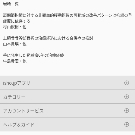
岩崎 翼
肩関節拘縮に対する非観血的授動術後の可動域の改善パターンは拘縮の重
症度に依存する
村山俊樹・他
上腕骨骨幹部骨折の治療経過における合併症の検討
山本貴瑛・他
手に発生した動脈瘤6例の治療経験
牛島貴宏・他
isho.jpアプリ
カテゴリー
アカウントサービス
ヘルプ＆ガイド