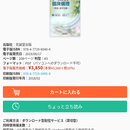
出版社
克誠堂出版
電子版ISBN
978-4-7719-6040-4
電子版発売日
2019/06/17
ページ数
208ページ
判型
A5
フォーマット
PDF（パソコンへのダウンロード不可）
¥3,850
電子版販売価格：
(本体¥3,500＋税10％)
印刷版ISBN
978-4-7719-0495-8
印刷版発行年月
2018/02
カートに入れる
ちょっと立ち読み
ご利用方法
ダウンロード型配信サービス（買切型）
同時使用端末数
2
対応OS
iOS最新の２世代前まで / Android最新の２世代前まで