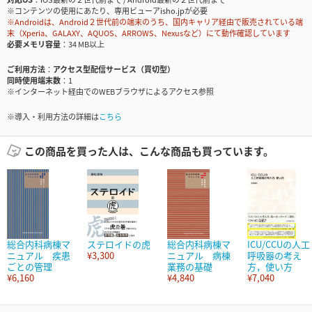
※コンテンツの使用にあたり、専用ビューアisho.jpが必要
※Androidは、Android２世代前の端末のうち、国内キャリア経由で販売されている端
末（Xperia、GALAXY、AQUOS、ARROWS、Nexusなど）にて動作確認しています
必要メモリ容量
34 MB以上
ご利用方法
アクセス型配信サービス（買切型）
同時使用端末数
1
※インターネット経由でのWEBブラウザによるアクセス参照
※導入・利用方法の詳細は
こちら
この商品を買った人は、こんな商品も買っています。
総合内科病棟マ
ステロイドの虎
総合内科病棟マ
ICU/CCUの人工
ニュアル 疾患
¥3,300
ニュアル 病棟
呼吸器の考え
ごとの管理
業務の基礎
方，使い方
¥6,160
¥4,840
¥7,040