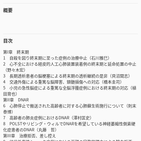
概要
目次
第I章 終末期
1 自殺を図り終末期に至った症例の治療中止（石川雅巳）
2 心不全における経皮的人工心肺装置装着例の終末期と延命処置の中止
（野々木宏）
3 長期透析患者の脳梗塞による終末期の透析継続の是非（貝沼関志）
4 交通外傷による重篤な脳障害、頸髄損傷への対応（橋本圭司）
5 小児の急性脳症による重篤な全脳浮腫症例における終末期の対応（植
田育也）
第II章 DNAR
6 心肺停止で搬送された高齢者に対する心肺蘇生術施行について（則末
泰博）
7 高齢者の肺炎症例におけるDNAR（澤村匡史）
8 POLSTやリビング・ウィルでDNARを希望している神経萎縮性側索硬
化症患者のDNAR（丸藤 哲）
第III章 治療拒否、差し控え