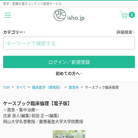
医学・医療の電子コンテンツ配信サービス
0
カテゴリー
詳細検索
ログイン／新規登録
初めての方へ
TOP
すべて
臨床医学（領域別）
救急科
ケースブック臨床倫理
ケースブック臨床倫理【電子版】
－救急・集中治療－
氏家 良人(編集) 前田 正一(編集)
岡山大学名誉教授／慶應義塾大学大学院教授