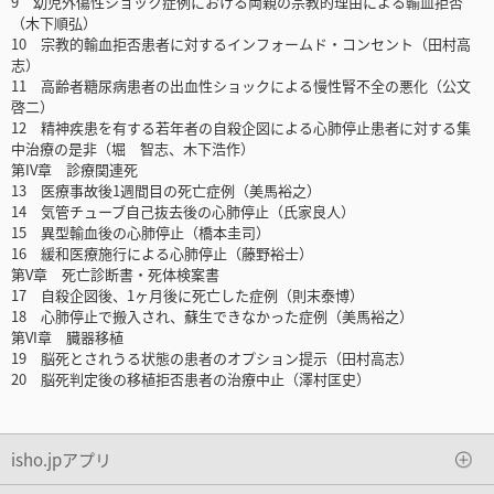
9 幼児外傷性ショック症例における両親の宗教的理由による輸血拒否
（木下順弘）
10 宗教的輸血拒否患者に対するインフォームド・コンセント（田村高
志）
11 高齢者糖尿病患者の出血性ショックによる慢性腎不全の悪化（公文
啓二）
12 精神疾患を有する若年者の自殺企図による心肺停止患者に対する集
中治療の是非（堀 智志、木下浩作）
第IV章 診療関連死
13 医療事故後1週間目の死亡症例（美馬裕之）
14 気管チューブ自己抜去後の心肺停止（氏家良人）
15 異型輸血後の心肺停止（橋本圭司）
16 緩和医療施行による心肺停止（藤野裕士）
第V章 死亡診断書・死体検案書
17 自殺企図後、1ヶ月後に死亡した症例（則末泰博）
18 心肺停止で搬入され、蘇生できなかった症例（美馬裕之）
第VI章 臓器移植
19 脳死とされうる状態の患者のオプション提示（田村高志）
20 脳死判定後の移植拒否患者の治療中止（澤村匡史）
isho.jpアプリ