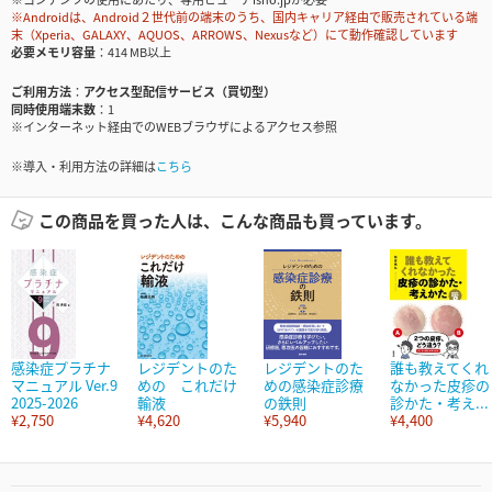
※Androidは、Android２世代前の端末のうち、国内キャリア経由で販売されている端
末（Xperia、GALAXY、AQUOS、ARROWS、Nexusなど）にて動作確認しています
必要メモリ容量
414 MB以上
ご利用方法
アクセス型配信サービス（買切型）
同時使用端末数
1
※インターネット経由でのWEBブラウザによるアクセス参照
※導入・利用方法の詳細は
こちら
この商品を買った人は、こんな商品も買っています。
感染症プラチナ
レジデントのた
レジデントのた
誰も教えてくれ
マニュアル Ver.9
めの これだけ
めの感染症診療
なかった皮疹の
2025-2026
輸液
の鉄則
診かた・考え...
¥2,750
¥4,620
¥5,940
¥4,400