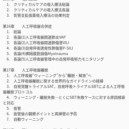
1. クリティカルケアの吸入療法総論
2. クリティカルケアの吸入療法各論
3. 気管支拡張薬吸入療法の効果判定
第16章 人工呼吸器合併症
1. 総論
2. 各論(1)人工呼吸器関連肺炎VAP
3. 各論(2)人工呼吸器関連肺傷害VILI
4. 各論(3)自発呼吸誘発性肺傷害P-SILI
5. 各論(4)横隔膜筋損傷Myotrauma
6. 各論(5)人工呼吸器管理中の自発呼吸努力モニタリング
第17章 人工呼吸器離脱
1. 人工呼吸器“ウィーニング”から“離脱・解放”へ
2. 人工呼吸器離脱に関する世界的なガイドラインの経緯
3. 自発覚醒トライアルSAT，自発呼吸トライアルSBTによる人工呼吸
器離脱プロトコル
4. ウィーニング・離脱失敗─とくにSBT失敗ケースに対する原因検索
と対応
5. 抜管
6. 抜管後の観察ポイントと再挿管の予防
7. 自動ウィーニング