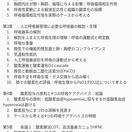
3. 胸腔内圧が肺・胸郭，循環に与える影響：呼吸循環相互作用
4. 呼吸性変動による輸液反応性と組織の酸素化の指標
5. 呼吸循環相互作用を実際のケースから考える
第3章 人工呼吸器管理に必要な呼吸器の解剖・生理
1. 呼吸器系の解剖
2. 解剖をふまえた呼吸生理の理解：呼吸の運動式と時定数
3. 呼吸仕事量
4. 換気での機能的残気量と肺・胸壁のコンプライアンス
5. 気道粘性抵抗
6. 人工呼吸器波形を呼吸の運動式から考える
7. 酸素運搬と酸素瀑布O2 cascade
8. 換気と動脈血二酸化炭素分圧PaCO2
9. 呼吸不全を呼吸生理・ガス交換から読み解く
10. 肺での酸素化の評価：呼吸生理からPaO2/FIO2比について考える
第4章 酸素投与の原則と4つの呼吸ケアデバイス：総論
1. 酸素投与の原則：低酸素血症hypoxemiaに投与するが高酸素血症
hyperoxiaは避ける
2. 酸素投与にまつわる誤解を見直す
3. ケースから考える4つの呼吸ケアデバイスの特徴
第5章 各論１：酸素療法COT，高流量鼻カニュラHFNC