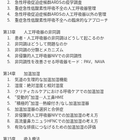
2. 急性呼吸促迫症候群ARDSの疫学調査
3. 重症急性低酸素性呼吸不全の人工呼吸器管理
4. 急性呼吸促迫症候群ARDSの人工呼吸器以外の管理
5. 重症急性低酸素性呼吸不全への臨床的なアプローチ
第13章 人工呼吸器の非同調
1. 患者・人工呼吸器の非同調はどうして起こるのか
2. 非同調はどうして問題なのか
3. 非同調の分類とメカニズム
4. 非侵襲的人工呼吸器NIVでの非同調性
5. 非同調性を改善させる呼吸器モード：PAV，NAVA
第14章 加温加湿
1. 気道の生理的な加温加湿機能
2. 湿度：絶対湿度と相対湿度
3. クリティカルケアにおける呼吸ケアでの加温加湿
4. “受動的”加湿─人工鼻HME
5. “積極的”加湿─熱線付き/なし加温加湿器
6. 加温加湿器の選択と合併症
7. 非侵襲的人工呼吸器NIVでの加温加湿の考え方
8. 高流量鼻カニュラHFNCでの加温加湿の考え方
9. 有効な排痰につなげるための加温加湿の評価
第15章 吸入療法