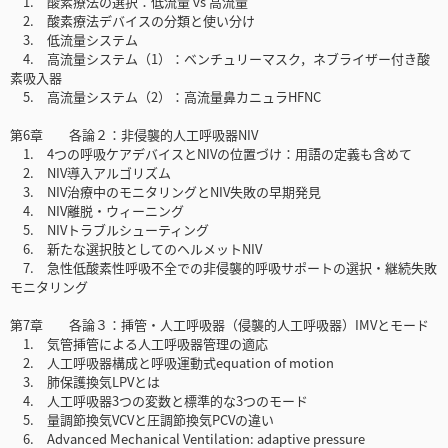
1. 酸素療法の選択：低流量 vs 高流量
2. 酸素療法デバイスの分類と使い分け
3. 低流量システム
4. 高流量システム（1）：ベンチュリーマスク，ネブライザー付き酸
素吸入器
5. 高流量システム（2）：高流量鼻カニュラHFNC
第6章 各論２：非侵襲的人工呼吸器NIV
1. 4つの呼吸ケアデバイスとNIVの位置づけ：用語の定義も含めて
2. NIV導入アルゴリズム
3. NIV治療中のモニタリングとNIV失敗の早期発見
4. NIV離脱・ウィーニング
5. NIVトラブルシューティング
6. 新たな選択肢としてのヘルメットNIV
7. 急性低酸素性呼吸不全での非侵襲的呼吸サポートの選択・継続失敗
モニタリング
第7章 各論３：挿管・人工呼吸器（侵襲的人工呼吸器）IMVとモード
1. 気管挿管による人工呼吸器管理の適応
2. 人工呼吸器構成と呼吸運動式equation of motion
3. 肺保護換気LPVとは
4. 人工呼吸器3つの変数と標準的な3つのモード
5. 量調節換気VCVと圧調節換気PCVの違い
6. Advanced Mechanical Ventilation: adaptive pressure