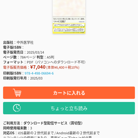
出版社
中外医学社
電子版ISBN
電子版発売日
2025/03/14
ページ数
784ページ
判型
A5判
フォーマット
PDF（パソコンへのダウンロード不可）
¥7,040
電子版販売価格：
(本体¥6,400＋税10％)
印刷版ISBN
978-4-498-06694-6
印刷版発行年月
2025/03
カートに入れる
ちょっと立ち読み
ご利用方法
ダウンロード型配信サービス（買切型）
同時使用端末数
3
対応OS
iOS最新の２世代前まで / Android最新の２世代前まで
※コンテンツの使用にあたり、専用ビューアisho.jpが必要