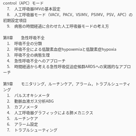
control（APC）モード
7. 人工呼吸器IMVの基本設定
8. 人工呼吸器モード（VACV，PACV，VSIMV，PSIMV，PSV，APC）の
初期設定項目
9. 病態の時間経過に合わせた人工呼吸器モードの考え方
第8章 急性呼吸不全
1. 呼吸不全の分類
2. 呼吸不全による低酸素血症hypoxemiaと低酸素症hypoxia
3. 呼吸不全の病態生理
4. 急性呼吸不全へのアプローチ
5. 時間経過から考える急性呼吸促迫症候群ARDSへの実践的なアプロ
ーチ
第9章 モニタリング，ルーチンケア，アラーム，トラブルシューティ
ング
1. パルスオキシメータ
2. 動脈血液ガス分析ABG
3. カプノメータ
4. 人工呼吸器グラフィックによる肺メカニクス
5. ルーチンケア
6. アラーム設定
7. トラブルシューティング