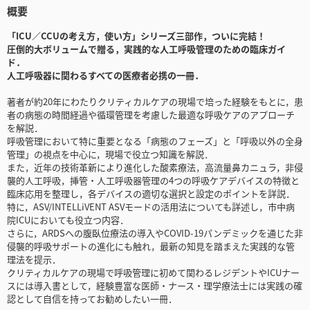
概要
「ICU／CCUの考え方，使い方」シリーズ三部作，ついに完結！
圧倒的大ボリュームで贈る，実践的な人工呼吸管理のための臨床ガイ
ド．
人工呼吸器に関わるすべての医療者必携の一冊．
著者が約20年にわたりクリティカルケアの現場で培った経験をもとに，患
者の病態の時間経過や循環管理を考慮した最適な呼吸ケアのアプローチ
を解説．
呼吸管理において特に重要となる「病態のフェーズ」と「呼吸以外の全身
管理」の視点を中心に，現場で役立つ知識を解説．
また，近年の技術革新により進化した酸素療法，高流量鼻カニュラ，非侵
襲的人工呼吸，挿管・人工呼吸器管理の4つの呼吸ケアデバイスの特徴と
臨床応用を整理し，各デバイスの適切な選択と設定のポイントを詳説．
特に，ASV/INTELLiVENT ASVモードの活用法についても詳述し，市中病
院ICUにおいても役立つ内容．
さらに，ARDSへの腹臥位療法の導入やCOVID-19パンデミックを通じた非
侵襲的呼吸サポートの進化にも触れ，最新の知見を踏まえた実践的な管
理法を提示．
クリティカルケアの現場で呼吸管理に初めて関わるレジデントやICUナー
スには導入書として，経験豊富な医師・ナース・理学療法士には実践の確
認として自信を持ってお勧めしたい一冊．