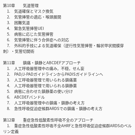
第10章 気道管理
1. 気道確保とマスク換気
2. 気管挿管の適応・喉頭展開
3. 困難気道
4. 緊急気管挿管UEI
5. 病態に応じた気管挿管
6. 気管挿管に伴う合併症への対応
7. 外科的手技による気道確保（逆行性気管挿管・輪状甲状間膜穿
刺）・気管切開術
第11章 鎮痛・鎮静とABCDEFアプローチ
1. 人工呼吸器管理中の痛み，不穏，せん妄
2. PAD/J-PADガイドラインからPADISガイドラインへ
3. 人工呼吸器管理で用いられる鎮痛薬
4. 人工呼吸器管理で用いられる鎮静薬
5. 病態に合わせた鎮静薬の使い分け
6. ABCDEFバンドル
7. 人工呼吸器管理中の鎮痛・鎮静の考え方
8. 急性呼吸促迫症候群ARDSでの鎮痛・鎮静の考え方
第12章 重症急性低酸素性呼吸不全のアプローチ
1. 重症急性低酸素性呼吸不全AHRFと急性呼吸促迫症候群ARDSのベル
リン定義