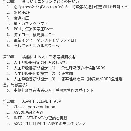
第18章 新しいモニタリングとその使い方
1. 応力stressとひずみstrainから人工呼吸器関連肺傷害VILIを理解する
2. 駆動圧ΔP
3. 食道内圧
4. 量・カプノグラフィ
5. P0.1，気道閉塞圧Pocc
6. 肺エコー，横隔膜エコー
7. 電気インピーダンストモグラフィEIT
8. そしてメカニカルパワーへ
第19章 病態による人工呼吸器初期設定
1. 人工呼吸器設定の処方のしかた
2. 人工呼吸器初期設定（1）：急性呼吸促迫症候群ARDS
3. 人工呼吸器初期設定（2）：正常肺
4. 人工呼吸器初期設定（3）：閉塞性肺疾患（肺気腫/COPD急性増
悪，喘息重積）
5. 中枢神経疾患患者の人工呼吸器管理のポイント
第20章 ASV/INTELLiVENT ASV
1. Closed loop ventilation
2. ASVの理論と実践
3. INTELLiVENT ASVの理論と実践
4. ASVとINTELLiVENT ASVでのモニタリング