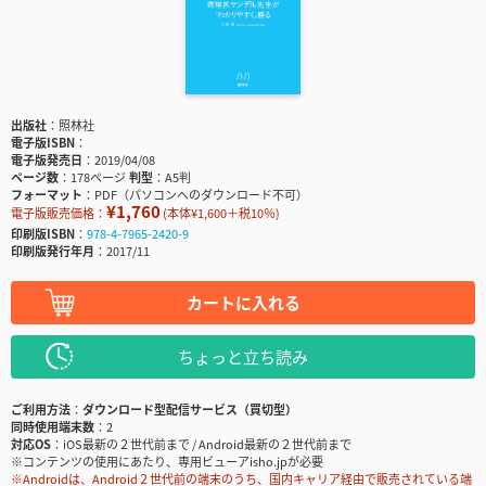
出版社
照林社
電子版ISBN
電子版発売日
2019/04/08
ページ数
178ページ
判型
A5判
フォーマット
PDF（パソコンへのダウンロード不可）
¥1,760
電子版販売価格：
(本体¥1,600＋税10％)
印刷版ISBN
978-4-7965-2420-9
印刷版発行年月
2017/11
カートに入れる
ちょっと立ち読み
ご利用方法
ダウンロード型配信サービス（買切型）
同時使用端末数
2
対応OS
iOS最新の２世代前まで / Android最新の２世代前まで
※コンテンツの使用にあたり、専用ビューアisho.jpが必要
※Androidは、Android２世代前の端末のうち、国内キャリア経由で販売されている端