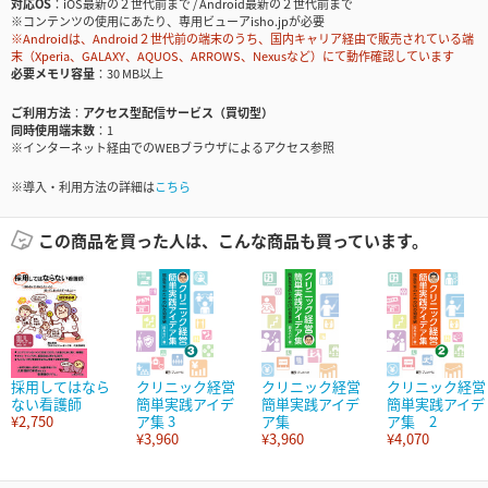
対応OS
iOS最新の２世代前まで / Android最新の２世代前まで
※コンテンツの使用にあたり、専用ビューアisho.jpが必要
※Androidは、Android２世代前の端末のうち、国内キャリア経由で販売されている端
末（Xperia、GALAXY、AQUOS、ARROWS、Nexusなど）にて動作確認しています
必要メモリ容量
30 MB以上
ご利用方法
アクセス型配信サービス（買切型）
同時使用端末数
1
※インターネット経由でのWEBブラウザによるアクセス参照
※導入・利用方法の詳細は
こちら
この商品を買った人は、こんな商品も買っています。
採用してはなら
クリニック経営
クリニック経営
クリニック経営
ない看護師
簡単実践アイデ
簡単実践アイデ
簡単実践アイデ
¥2,750
ア集 3
ア集
ア集 2
¥3,960
¥3,960
¥4,070