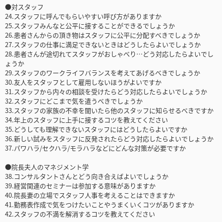
●対スタッフ
24.スタッフに呼んでもらいやすい呼び方がありますか
25.スタッフみんなと公平に接することができるでしょうか
26.患者さんからの頂き物はスタッフに公平に分配すべきでしょうか
27.スタッフの仕事に満足できないときはどうしたらよいでしょうか
28.患者さんが途切れてスタッフがおしゃべり…どう対応したらよいでし
ょうか
29.スタッフのワークライフバランスを考えてあげるべきでしょうか
30.友人をスタッフとして雇用しないほうがよいですか
31.スタッフから内々の相談を受けたらどう対応したらよいでしょうか
32.スタッフにどこまで気を遣うべきでしょうか
33.スタッフの家族の不幸を聞いたら他のスタッフに知らせるべきですか
34.年上のスタッフに上手に接するコツを教えてください
35.どうしても理解できないスタッフにはどうしたらよいですか
36.新しい試みをスタッフに反発されたらどう対応したらよいでしょうか
37.パワハラ/セクハラ/モラハラなどにどんな対策が必要ですか
●院長夫人のマネジメント学
38.コンサルタントさんとどう向き合えばよいでしょうか
39.経営関連のセミナーは参加する意味がありますか
40.院長妻の立場でスタッフ人事を考えることはできますか
41.勤務表作成で気をつけたいことやうまくいくコツがありますか
42.スタッフの不満を解消するコツを教えてください