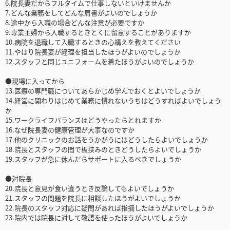
6.院長妻だからフルタイムで仕事しないといけませんか
7.どんな業務をしてどんな肩書がよいのでしょうか
8.途中から入職の場合どんな注意が必要ですか
9.専業主婦から入職するときとくに留意することがありますか
10.病院を退職して入職するときの心構えを教えてください
11.やはり院長妻が経理を担当したほうがよいのでしょうか
12.スタッフと同じユニフォームを着たほうがよいのでしょうか
●現場に入ってから
13.医療の専門職についてあらかじめ学んでおくとよいでしょうか
14.経営に関わりはじめて業務に慣れないうちはどうすればよいでしょう
か
15.ワークライフバランスはどうやったらとれますか
16.なぜ院長妻の健康管理が大事なのですか
17.他のクリニックのお話をうかがうにはどうしたらよいでしょうか
18.院長とスタッフの間で板挟みのときどうしたらよいでしょうか
19.スタッフが急に休んだらサポートに入るべきでしょうか
●対院長
20.院長と意見が食い違うとき反論してもよいでしょうか
21.スタッフの問題を院長に相談したほうがよいでしょうか
22.院長のスタッフ対応に疑問があれば指摘したほうがよいでしょうか
23.院内では院長に対して敬語を使ったほうがよいでしょうか