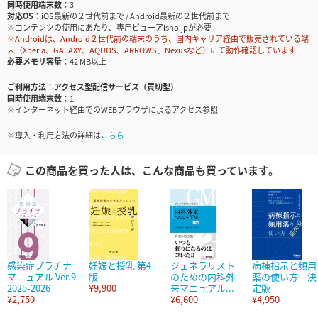
同時使用端末数
3
対応OS
iOS最新の２世代前まで / Android最新の２世代前まで
※コンテンツの使用にあたり、専用ビューアisho.jpが必要
※Androidは、Android２世代前の端末のうち、国内キャリア経由で販売されている端
末（Xperia、GALAXY、AQUOS、ARROWS、Nexusなど）にて動作確認しています
必要メモリ容量
42 MB以上
ご利用方法
アクセス型配信サービス（買切型）
同時使用端末数
1
※インターネット経由でのWEBブラウザによるアクセス参照
※導入・利用方法の詳細は
こちら
この商品を買った人は、こんな商品も買っています。
感染症プラチナ
妊娠と授乳 第4
ジェネラリスト
病棟指示と頻用
マニュアル Ver.9
版
のための内科外
薬の使い方 決
2025-2026
¥9,900
来マニュアル...
定版
¥2,750
¥6,600
¥4,950