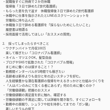
・就職後すぐに持病で２か月休職
復帰後「３日で辞めたZ世代看護師」
・もらった恩を仇で返す 休職復帰後３日で辞めたZ世代看護師
・休職中に仕事を指示されたとLINEのスクリーンショットを
労働局に持ち込んだ
・休職後３日で辞める看護師を「採らないためにしたいこと」
履歴書は物語る
・採用面接で活用してほしい「おススメの質問」
2. 採ってしまったらすべきこと
・ワクチンバイトで月収100万
楽して稼ぎたい「コロナバブル看護師」
・ネイル・マツエクOK，髪型自由
・ブログやSNSで拡散された「コロナバブル情報」
まじめに働くのは損すること！？
・勤務間インターバルが1時間でも稼ぎたい
・高齢者は新卒よりも自分と年の近いスタッフを好む。
人生経験豊かな潜在看護師の復帰を叶えるきっかけと仕組みづくりを
・「人はパンのみにて生くる者にあらず」何のために働くのか？
「労働価値観」把握のおススメ
・労働価値観の満足度を折に触れ、確認する
・労働価値観の不満足に関しては詳細を聞き取り、すぐにフォローを
・勤務中の居眠り、シュラフや枕を持参してまでの「ガン寝」
著しいモラルの低下