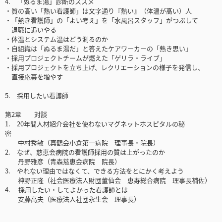
4. 「ぬるま湯」診断のススメ
・質の高い「熱い看護師」は文字通り『熱い』（体温が高い）人
・「熱き看護師」の「よい考え」を「水風呂スタッフ」がつぶして
退職に追いやる
・体温とシステム温はどう測るのか
・自組織は「ぬるま湯だ」と答えたケアワーカーの「熱き思い」
・採用プロジェクトチームが燃えた「ゲリラ・ライブ」
・採用プロジェクトを立ち上げ、レクリエーションの様子を発信し、
直接応募を増やす
5. 採用したい看護師
第2章 対談
1. 20年間人材紹介会社を使わないマグネットホスピタルの秘
密
中村秀敏（真鶴会小倉第一病院 理事長・院長）
2. なぜ、慈恵会病院の看護師採用の質は上がったのか
丹野雅彦（青森慈恵会病院 院長）
3. やれない理由ではなくて、できる方法をとにかく考えよう
神野正隆（社会医療法人財団董仙会 恵寿総合病院 理事長補佐）
4. 採用したい・してよかった看護師とは
安藤高夫（医療法人社団永生会 理事長）