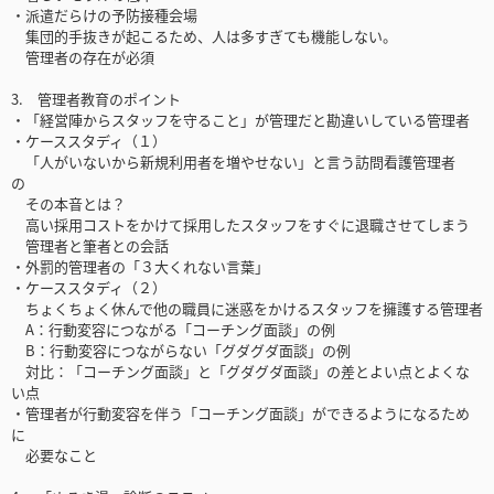
・派遣だらけの予防接種会場
集団的手抜きが起こるため、人は多すぎても機能しない。
管理者の存在が必須
3. 管理者教育のポイント
・「経営陣からスタッフを守ること」が管理だと勘違いしている管理者
・ケーススタディ（１）
「人がいないから新規利用者を増やせない」と言う訪問看護管理者
の
その本音とは？
高い採用コストをかけて採用したスタッフをすぐに退職させてしまう
管理者と筆者との会話
・外罰的管理者の「３大くれない言葉」
・ケーススタディ（２）
ちょくちょく休んで他の職員に迷惑をかけるスタッフを擁護する管理者
A：行動変容につながる「コーチング面談」の例
B：行動変容につながらない「グダグダ面談」の例
対比：「コーチング面談」と「グダグダ面談」の差とよい点とよくな
い点
・管理者が行動変容を伴う「コーチング面談」ができるようになるため
に
必要なこと