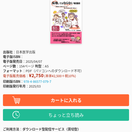
出版社
日本医学出版
電子版ISBN
電子版発売日
2025/04/07
ページ数
154ページ
判型
A5
フォーマット
PDF（パソコンへのダウンロード不可）
¥2,750
電子版販売価格：
(本体¥2,500＋税10％)
印刷版ISBN
978-4-86577-079-7
印刷版発行年月
2025/03
カートに入れる
ちょっと立ち読み
ご利用方法
ダウンロード型配信サービス（買切型）