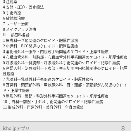
3 注射薬
4 安静・圧迫・固定療法
5 手術治療
6 放射線治療
7 レーザー治療
8 メイクアップ治療
Ⅲ 診療科各論
1 皮膚科─ざ瘡関連のケロイド・肥厚性瘢痕
2 小児科─BCG関連のケロイド・肥厚性瘢痕
3 消化器外科─腹部・内視鏡手術関連のケロイド・肥厚性瘢痕
4 心臓血管外科─前胸部・心臓血管外科手術関連のケロイド・肥厚性瘢痕
5 呼吸器外科─側胸部・呼吸器外科手術関連のケロイド・肥厚性瘢痕
6 産婦人科・泌尿器科─下腹部・帝王切開や内視鏡関連のケロイド・肥厚
性瘢痕
7 乳腺科─乳腺外科手術関連のケロイド・肥厚性瘢痕
8 耳鼻科・頭頸部外科・甲状腺外科─耳・頸部・頭頸部がん関連のケロイ
ド・肥厚性瘢痕
9 整形外科─関節・整形外科手術関連のケロイド・肥厚性瘢痕
10 手外科─前腕・手外科手術関連のケロイド・肥厚性瘢痕
11 形成外科・再建外科・美容外科─全身の瘢痕
isho.jpアプリ