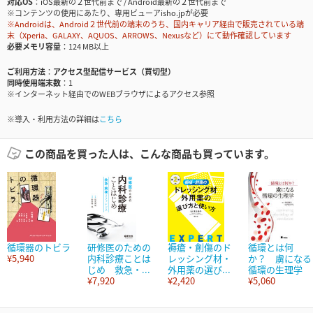
対応OS
iOS最新の２世代前まで / Android最新の２世代前まで
※コンテンツの使用にあたり、専用ビューアisho.jpが必要
※Androidは、Android２世代前の端末のうち、国内キャリア経由で販売されている端
末（Xperia、GALAXY、AQUOS、ARROWS、Nexusなど）にて動作確認しています
必要メモリ容量
124 MB以上
ご利用方法
アクセス型配信サービス（買切型）
同時使用端末数
1
※インターネット経由でのWEBブラウザによるアクセス参照
※導入・利用方法の詳細は
こちら
この商品を買った人は、こんな商品も買っています。
循環器のトビラ
研修医のための
褥瘡・創傷のド
循環とは何
¥5,940
内科診療ことは
レッシング材・
か？ 虜になる
じめ 救急・...
外用薬の選び...
循環の生理学
¥7,920
¥2,420
¥5,060