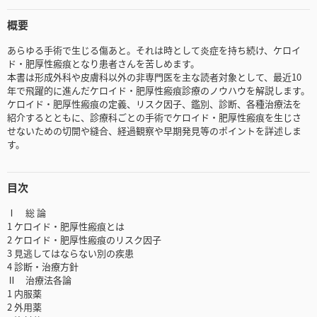
概要
あらゆる手術で生じる傷あと。それは時として炎症を持ち続け、ケロイ
ド・肥厚性瘢痕となり患者さんを苦しめます。
本書は形成外科や皮膚科以外の非専門医を主な読者対象として、最近10
年で飛躍的に進んだケロイド・肥厚性瘢痕診療のノウハウを解説します。
ケロイド・肥厚性瘢痕の定義、リスク因子、鑑別、診断、各種治療法を
紹介するとともに、診療科ごとの手術でケロイド・肥厚性瘢痕を生じさ
せないための切開や縫合、経過観察や早期発見等のポイントを詳述しま
す。
目次
Ⅰ 総 論
1 ケロイド・肥厚性瘢痕とは
2 ケロイド・肥厚性瘢痕のリスク因子
3 見逃してはならない別の疾患
4 診断・治療方針
Ⅱ 治療法各論
1 内服薬
2 外用薬