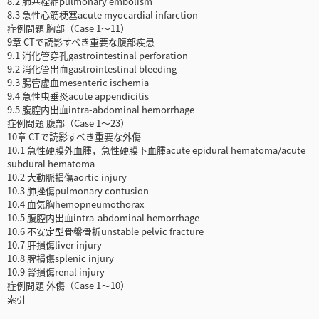
8.2 肺塞栓症pulmonary embolism
8.3 急性心筋梗塞acute myocardial infarction
症例問題 胸部（Case 1～11）
9章 CTで読影すべき重要な腹部疾患
9.1 消化管穿孔gastrointestinal perforation
9.2 消化管出血gastrointestinal bleeding
9.3 腸管虚血mesenteric ischemia
9.4 急性虫垂炎acute appendicitis
9.5 腹腔内出血intra-abdominal hemorrhage
症例問題 腹部（Case 1～23）
10章 CTで読影すべき重要な外傷
10.1 急性硬膜外血腫，急性硬膜下血腫acute epidural hematoma/acute
subdural hematoma
10.2 大動脈損傷aortic injury
10.3 肺挫傷pulmonary contusion
10.4 血気胸hemopneumothorax
10.5 腹腔内出血intra-abdominal hemorrhage
10.6 不安定型骨盤骨折unstable pelvic fracture
10.7 肝損傷liver injury
10.8 脾損傷splenic injury
10.9 腎損傷renal injury
症例問題 外傷（Case 1～10）
索引