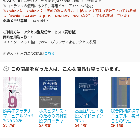
対応OS
iOS最新の２世代前まで / Android最新の２世代前まで
※コンテンツの使用にあたり、専用ビューアisho.jpが必要
※Androidは、Android２世代前の端末のうち、国内キャリア経由で販売されている端
末（Xperia、GALAXY、AQUOS、ARROWS、Nexusなど）にて動作確認しています
必要メモリ容量
514 MB以上
ご利用方法
アクセス型配信サービス（買切型）
同時使用端末数
1
※インターネット経由でのWEBブラウザによるアクセス参照
※導入・利用方法の詳細は
こちら
この商品を買った人は、こんな商品も買っています。
感染症プラチナ
ホスピタリスト
高血圧管理・治
総合内科病棟マ
マニュアル Ver.9
のための内科診
療ガイドライン
ニュアル 疾患
2025-2026
療フローチャ...
2025
ごとの管理
¥2,750
¥8,800
¥4,180
¥6,160