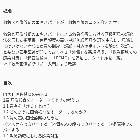
概要
救急×画像診断のエキスパートが 救急画像のコツを教えます！
救急と画像診断のエキスパートによる救急診療における画像所見の読影
法を示した指南書。使用頻度の高い単純Ｘ線写真やCTを中心に、見逃し
てはいけない病態と疾患の撮影・読影・対応のポイントを解説。改訂に
ともない若手医師が知っておくべき「外傷」を新規構成、「救急領域での
感染対策」「超音波検査」「ECMO」を追加し、タイトルを一新。
※『救急画像診断「超」入門』より改題
目次
PartⅠ 画像検査の基本 1
1章 画像検査をオーダーするときの考え方
1.1 患者を「診る」とは？
1.2 どのように画像検査をオーダーするのか？
1.3 質の高い画像診断のために
①システムでカバーする／②個々人の能力でカバーする／③多職種でカ
バーする
1.4 救急領域における感染対策