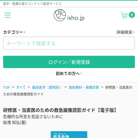
医学・医療の電子コンテンツ配信サービス
0
カテゴリー
詳細検索
ログイン／新規登録
初めての方へ
TOP
すべて
臨床医学（領域別）
放射線科・画像診断
研修医・当直医の
ための救急画像読影ガイド
研修医・当直医のための救急画像読影ガイド【電子版】
危機的な所見を見逃さないために
船曵 知弘(著)