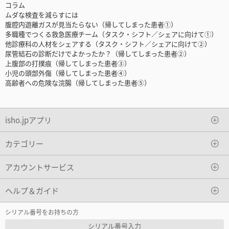
コラム
ムダな検査を減らすには
腹腔内遊離ガスが見当たらない（帰してしまった患者①）
多職種でつくる救急医療チーム（タスク・シフト／シェアに向けて①）
他診療科の人材をシェアする（タスク・シフト／シェアに向けて②）
尿管結石の診断だけでよかったか？（帰してしまった患者②）
上腹部の打撲痕（帰してしまった患者③）
小児の頭部外傷（帰してしまった患者④）
高齢者への危険な浣腸（帰してしまった患者⑤）
isho.jpアプリ
カテゴリー
アカウントサービス
ヘルプ＆ガイド
シリアル番号をお持ちの方
シリアル番号入力