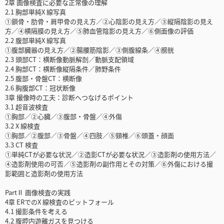
2章 画像検査に必要な正常像の理解
2.1 胸部単純X 線写真
①鎖骨・肋骨・肩甲骨の見え方／②心陰影の見え方／③縦隔陰影の見え
方／④横隔膜の見え方／⑤肺血管陰影の見え方／⑥側面像の評価
2.2 腹部単純X 線写真
①腹部臓器の見え方／②腸腰筋陰影／③側腹線条／④膀胱
2.3 頭部CT：横断像動脈解剖／動脈支配領域
2.4 胸部CT：横断像縦隔条件／肺野条件
2.5 腹部・骨盤CT：横断像
2.6 胸腹部CT：冠状断像
3章 撮像時の工夫：診断へつなげるポイント
3.1 超音波検査
①胸部／②心臓／③腹部・骨盤／④外傷
3.2 X 線検査
①胸部／②腹部／③骨盤／④四肢／⑤頸椎／⑥頭蓋・顔面
3.3 CT 検査
①単純CTが必要な状況／②造影CTが必要な状況／③造影剤の使用方法／
④造影剤使用の可否／⑤造影剤の副作用とその対策／⑥外傷における撮
影範囲と造影剤の使用方法
PartⅡ 画像検査の実践
4章 ERでのX 線検査のピットフォール
4.1 撮影条件を考える
4.2 腹腔内遊離ガスを見つける