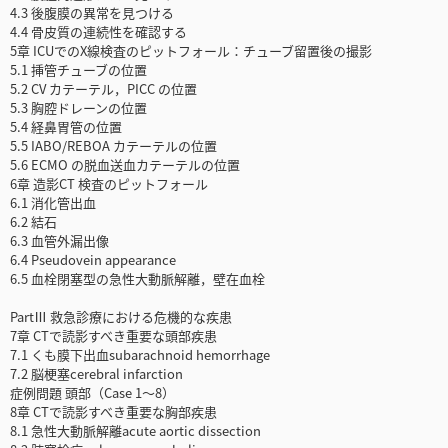
4.3 後腹膜の異常を見つける
4.4 骨皮質の連続性を確認する
5章 ICUでのX線検査のピットフォール：チューブ留置後の撮影
5.1 挿管チューブの位置
5.2 CV カテーテル，PICC の位置
5.3 胸腔ドレーンの位置
5.4 経鼻胃管の位置
5.5 IABO/REBOA カテーテルの位置
5.6 ECMO の脱血送血カテーテルの位置
6章 造影CT 検査のピットフォール
6.1 消化管出血
6.2 結石
6.3 血管外漏出像
6.4 Pseudovein appearance
6.5 血栓閉塞型の急性大動脈解離，壁在血栓
PartⅢ 救急診療における危機的な疾患
7章 CTで読影すべき重要な頭部疾患
7.1 くも膜下出血subarachnoid hemorrhage
7.2 脳梗塞cerebral infarction
症例問題 頭部（Case 1～8）
8章 CTで読影すべき重要な胸部疾患
8.1 急性大動脈解離acute aortic dissection