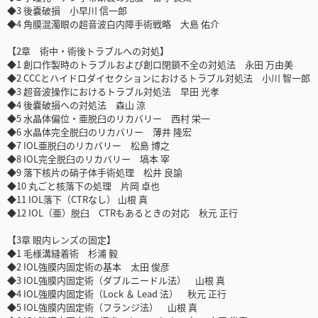
◆3 後嚢破損 小早川 信一郎
◆4 角膜混濁眼の超音波白内障手術戦略 大島 佑介
【2章 術中・術後トラブルへの対処】
◆1 創口作製時のトラブルおよび創口閉鎖不全の対処法 永田 万由美
◆2 CCCとハイドロダイセクションにおけるトラブル対処法 小川 智一郎
◆3 超音波操作におけるトラブル対処法 早田 光孝
◆4 後嚢破損への対処法 森山 涼
◆5 水晶体偏位・亜脱臼のリカバリー 西村 栄一
◆6 水晶体完全脱臼のリカバリー 薄井 隆宏
◆7 IOL亜脱臼のリカバリー 松島 博之
◆8 IOL完全脱臼のリカバリー 塙本 宰
◆9 落下核片の硝子体手術処理 松井 良諭
◆10 丸ごと核落下の処理 片岡 卓也
◆11 IOL落下（CTRなし） 山根 真
◆12 IOL（亜）脱臼 CTRもあるときの対応 秋元 正行
【3章 眼内レンズの固定】
◆1 毛様溝縫着術 杉浦 毅
◆2 IOL強膜内固定術の基本 太田 俊彦
◆3 IOL強膜内固定術（ダブルニードル法） 山根 真
◆4 IOL強膜内固定術（Lock ＆ Lead 法） 秋元 正行
◆5 IOL強膜内固定術（フランジ法） 山根 真