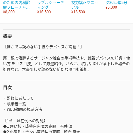
のための内科診
ラブルシューテ
視力矯正マニュ
ク2025年2号
療フローチャ...
ィング
アル
¥3,300
¥8,800
¥16,500
¥16,500
概要
【ほかでは読めない手技やデバイスが満載！】
第一線で活躍するサージャン独自の手術手技や、最新デバイスの知識・使
い方 を「スゴ技」として厳選紹介。さらに、核片やIOLが落下した場合の
処理など、本書でしか読めない新たな項目も追加。
目次
・監修にあたって
・執筆者一覧
・WEB動画の視聴方法
【1章 難症例への対処】
◆1 硬い核・成熟白内障の克服 石井 清
◆2 小瞳孔・チン小帯断裂の克服 留守 良太