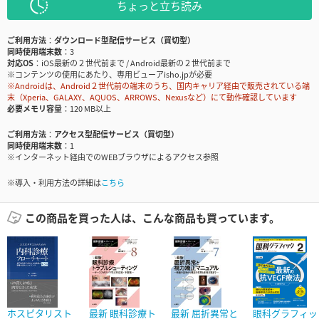
ちょっと立ち読み
ご利用方法
ダウンロード型配信サービス（買切型）
同時使用端末数
3
対応OS
iOS最新の２世代前まで / Android最新の２世代前まで
※コンテンツの使用にあたり、専用ビューアisho.jpが必要
※Androidは、Android２世代前の端末のうち、国内キャリア経由で販売されている端
末（Xperia、GALAXY、AQUOS、ARROWS、Nexusなど）にて動作確認しています
必要メモリ容量
120 MB以上
ご利用方法
アクセス型配信サービス（買切型）
同時使用端末数
1
※インターネット経由でのWEBブラウザによるアクセス参照
※導入・利用方法の詳細は
こちら
この商品を買った人は、こんな商品も買っています。
ホスピタリスト
最新 眼科診療ト
最新 屈折異常と
眼科グラフィッ