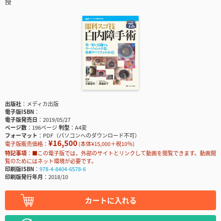
授
出版社
メディカ出版
電子版ISBN
電子版発売日
2019/05/27
ページ数
196ページ
判型
A4変
フォーマット
PDF（パソコンへのダウンロード不可）
¥16,500
電子版販売価格：
(本体¥15,000＋税10％)
特記事項
■この電子版では，外部のサイトとリンクして動画を閲覧できます。動画閲
覧のためにはネット環境が必要です。
印刷版ISBN
978-4-8404-6578-6
印刷版発行年月
2018/10
カートに入れる