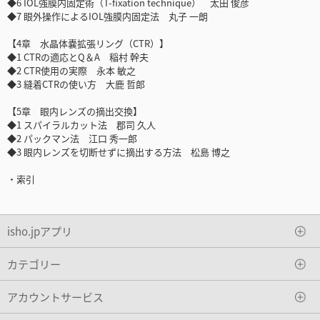
◆6 IOL強膜内固定術（T-fixation technique） 太田 俊彦
◆7 眼外操作によるIOL強膜内固定法 丸子 一朗
【4章 水晶体嚢拡張リング（CTR）】
◆1 CTRの適応とQ＆A 稲村 幹夫
◆2 CTR使用の実際 永本 敏之
◆3 縫着CTRの使い方 大鹿 哲郎
【5章 眼内レンズの摘出交換】
◆1 スパイラルカット法 郡司 久人
◆2 パックマン法 江口 秀一郎
◆3 眼内レンズを切断せずに摘出する方法 松島 博之
・索引
isho.jpアプリ
カテゴリー
アカウントサービス