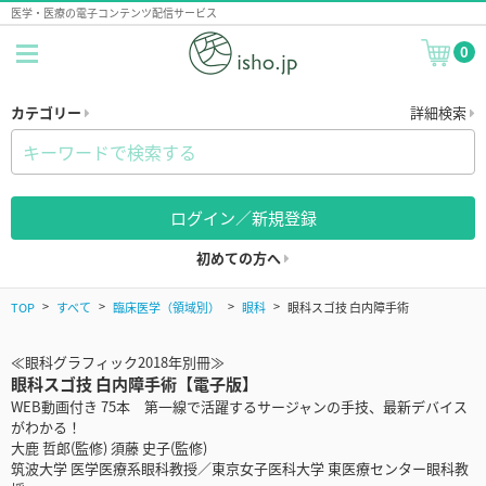
医学・医療の電子コンテンツ配信サービス
0
カテゴリー
詳細検索
ログイン／新規登録
初めての方へ
TOP
すべて
臨床医学（領域別）
眼科
眼科スゴ技 白内障手術
≪眼科グラフィック2018年別冊≫
眼科スゴ技 白内障手術【電子版】
WEB動画付き 75本 第一線で活躍するサージャンの手技、最新デバイス
がわかる！
大鹿 哲郎(監修) 須藤 史子(監修)
筑波大学 医学医療系眼科教授／東京女子医科大学 東医療センター眼科教