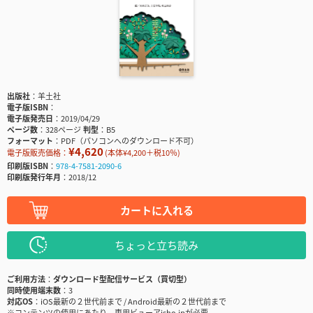
出版社
羊土社
電子版ISBN
電子版発売日
2019/04/29
ページ数
328ページ
判型
B5
フォーマット
PDF（パソコンへのダウンロード不可）
¥4,620
電子版販売価格：
(本体¥4,200＋税10％)
印刷版ISBN
978-4-7581-2090-6
印刷版発行年月
2018/12
カートに入れる
ちょっと立ち読み
ご利用方法
ダウンロード型配信サービス（買切型）
同時使用端末数
3
対応OS
iOS最新の２世代前まで / Android最新の２世代前まで
※コンテンツの使用にあたり、専用ビューアisho.jpが必要