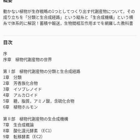
動かない植物が生存戦略の1つとしてつくり出す代謝産物について，その
成り立ちを「分類と生合成経路」という縦糸と「生合成機構」という横
糸で体系的に解説！蓄積や輸送，生物間相互作用までを網羅した教科書
目次
序
序章 植物代謝産物の世界
第Ⅰ部 植物代謝産物の分類と生合成経路
1章 分類
2章 芳香族化合物
3章 イソプレノイド
4章 アルカロイド
5章 糖，脂質，アミノ酸，含硫化合物
6章 植物ホルモン
第Ⅱ部 植物代謝産物の生合成機構
7章 生合成概論
8章 酸化還元酵素 （EC1）
9章 転移酵素（EC2）