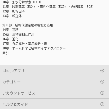
10章 加水分解酵素（EC3）
11章 脱離酵素（EC4）・異性化酵素（EC5）・合成酵素（EC6）
12章 転写因子
13章 輸送体
第Ⅲ部 植物代謝産物の機能と応用
14章 蓄積
15章 生物間相互作用
16章 進化
17章 食品成分・薬用成分・毒
18章 オーム科学と植物バイオテクノロジー
索引
isho.jpアプリ
カテゴリー
アカウントサービス
ヘルプ＆ガイド