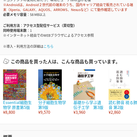
※Androidは、Android２世代前の端末のうち、国内キャリア経由で販売されている端
末（Xperia、GALAXY、AQUOS、ARROWS、Nexusなど）にて動作確認しています
必要メモリ容量
58 MB以上
ご利用方法
アクセス型配信サービス（買切型）
同時使用端末数
1
※インターネット経由でのWEBブラウザによるアクセス参照
※導入・利用方法の詳細は
こちら
この商品を買った人は、こんな商品も買っています。
Essential細胞生
分子細胞生物学
基礎から学ぶ遺
読む肺音 視る
物学 原書第5版
第9版
伝子工学 第3版
音 第2版
¥8,800
¥9,570
¥3,960
¥2,860
概要