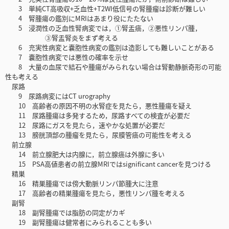
3 単純CT高吸収+乏血性+T2WI低信号の腎腫瘤は診断が難しい
4 腎腫瘍の鑑別にMRIはあまり役にたたない
5 浸潤性の乏血性腎病変では，①腎盂癌，②悪性リンパ腫，
③腎盂腎炎をまず考える
6 充実性病変と嚢胞性病変の鑑別は造影しても難しいことがある
7 嚢胞性病変では悪性の確率を示せ
8 大量の血尿で結石や腫瘍がみられない場合は腎動静脈奇形の可能
性も考える
尿路
9 尿路病変にはCT urography
10 高齢者の原因不明の水腎症を見たら，悪性腫瘍を疑え
11 尿路腫瘍は多発するため，尿路すべての検査が必要だ
12 尿路にガスを見たら，速やかな処置が必要だ
13 膀胱頂部の腫瘤を見たら，尿膜管癌の可能性を考える
前立腺
14 前立腺肥大は内腺に，前立腺癌は外腺に多い
15 PSA高値患者の前立腺MRIではsignificant cancerを見つける
精巣
16 精巣腫瘍では傍大動脈リンパ節腫大に注意
17 高齢者の精巣腫瘍を見たら，悪性リンパ腫を考える
副腎
18 副腎腫瘍では脂肪の同定がカギ
19 副腎腫瘍は健常者にみられることも多い