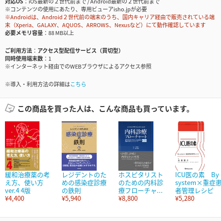
対応OS
iOS最新の２世代前まで / Android最新の２世代前まで
※コンテンツの使用にあたり、専用ビューアisho.jpが必要
※Androidは、Android２世代前の端末のうち、国内キャリア経由で販売されている端
末（Xperia、GALAXY、AQUOS、ARROWS、Nexusなど）にて動作確認しています
必要メモリ容量
88 MB以上
ご利用方法
アクセス型配信サービス（買切型）
同時使用端末数
1
※インターネット経由でのWEBブラウザによるアクセス参照
※導入・利用方法の詳細は
こちら
この商品を買った人は、こんな商品も買っています。
緩和治療薬の考
レジデントのた
ホスピタリスト
ICU医の素 By
え方、使い方
めの感染症診療
のための内科診
system×重症
ver.4 4版
の鉄則
療フローチャ...
者管理レシピ
¥4,400
¥5,940
¥8,800
¥5,280