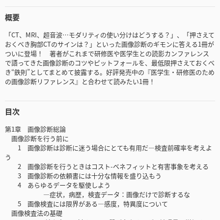
概要
「CT、MRI、超音波…モダリティの使い分けはどうする？」、「押さえて
おくべき胸部CTのサインは？」といった画像診断のギモンに答える1冊が
ついに登場！ 著者がこれまで研修医や医学生との読影カンファレンス
で語ってきた画像診断のコツやピットフォールを、最低限押さえておくべ
き“鉄則”としてまとめて披露する。好評発売中の『医学生・研修医のため
の画像診断リファレンス』と合わせて読みたい1冊！
目次
第1章 画像診断総論
画像診断を行う前に
1 画像診断は診断に迷う場合にとても有用だ―検査前確率を考えよ
う
2 画像診断を行うときはコスト-ベネフィットと有害事象を考える
3 画像診断の依頼書には十分な情報を盛り込もう
4 あらゆるデータを駆使しよう
―症状，病歴，検査データ：画像だけで診断するな
5 画像検査には限界がある―感度，特異度について
画像検査法の基礎