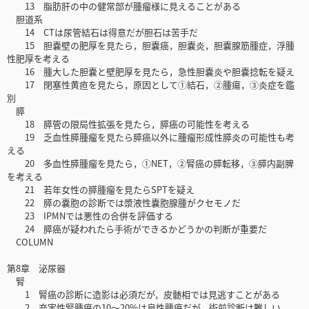
13 脂肪肝の中の健常部が腫瘤様に見えることがある
胆道系
14 CTは尿管結石は得意だが胆石は苦手だ
15 胆嚢壁の肥厚を見たら，胆嚢癌，胆嚢炎，胆嚢腺筋腫症，浮腫
性肥厚を考える
16 腫大した胆嚢と壁肥厚を見たら，急性胆嚢炎や胆嚢捻転を疑え
17 閉塞性黄疸を見たら，原因として①結石，②腫瘍，③炎症を鑑
別
膵
18 膵管の限局性拡張を見たら，膵癌の可能性を考える
19 乏血性膵腫瘤を見たら膵癌以外に腫瘤形成性膵炎の可能性も考
える
20 多血性膵腫瘤を見たら，①NET，②腎癌の膵転移，③膵内副脾
を考える
21 若年女性の膵腫瘤を見たらSPTを疑え
22 膵の嚢胞の診断では漿液性嚢胞腺腫がクセモノだ
23 IPMNでは悪性の合併を評価する
24 膵癌が疑われたら手術ができるかどうかの判断が重要だ
COLUMN
第8章 泌尿器
腎
1 腎癌の診断に造影は必須だが，皮髄相では見逃すことがある
2 充実性腎腫瘍の10～20%は良性腫瘍だが，術前診断は難しい