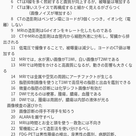
6 CTはX線を多く照射すると画質が向上するが，被曝量は増加する
7 CTは薄いスライスで再構成すると細かく見えるがざらつく
（画像ノイズが増加する）
8 CTの造影剤はベンゼン環にヨードが3個くっつき，イオン化（電
離）しない
9 MRIの造影剤はGdイオンをキレート化したものである
10 CTやMRIの造影剤は血管内から細胞外液に分布し，腎臓から排
出される
11 低電圧で撮像することで，被曝量は減少し，ヨードのCT値は増
加する
12 MRIでは，水が黒い画像がT1WI，白い画像がT2WIである
13 MRIでは時間をかけると高画質になるが，動きの影響も大きくな
る
14 MRIでは金属や空気の周囲にアーチファクトが生じる
15 脂肪抑制画像を使うとT1WIで高信号の脂肪と出血を鑑別できる
16 微量の脂肪の診断には化学シフト画像が有効だ
17 DWIで光るのは梗塞，腫瘍，膿瘍，血腫である
18 DWIでは，腫瘍は周囲が，膿瘍は内部の液体が光る
画像検査の選びかた
19 画像診断の得手不得手を知ろう
20 ALARAを厳守すべし
21 MRIは時間とお金と頭を使う―救急には不向き
22 腎機能によって造影法を使い分けるべし
23 FDG-PETは悪性腫瘍の検出，良悪性の鑑別，病期診断，