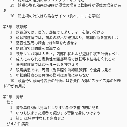
25 髄膜の増強効果は硬膜が優位の場合と軟髄膜が優位の場合があ
る
26 鞍上槽の消失は危険なサイン（鉤ヘルニアを示唆）
第3章 頭頸部
1 頭頸部では，目的，部位でモダリティーを使い分けろ
2 頭頸部腫瘍では，病変の検出や鑑別より，病期診断を重視せよ
3 感音性難聴の精査ではMRIを考慮せよ
4 頭頸部では間隙を意識する
5 頸部リンパ節は大きさ，内部性状および辺縁性状を評価すべし
6 成人にみられる嚢胞性の頸部腫瘤では転移や結核も忘れるな
7 唾液腺腫瘍では80％ルールを押さえろ
8 眼窩疾患では，周囲（副鼻腔や海綿静脈洞）や全身も見ろ
9 甲状腺腫瘤の良悪性の鑑別は画像に頼らない
10 頭蓋骨や顔面骨骨折の評価には骨条件の薄いスライス厚のMPR
やVRが有用だ
第4章 胸部
検査
1 胸部単純X線は見落としやすい部位を重点的に見る
2 いつも決まった順番で読影する習慣を身につけよう
3 肺CTは特異性なしと留意せよ
びまん性病変