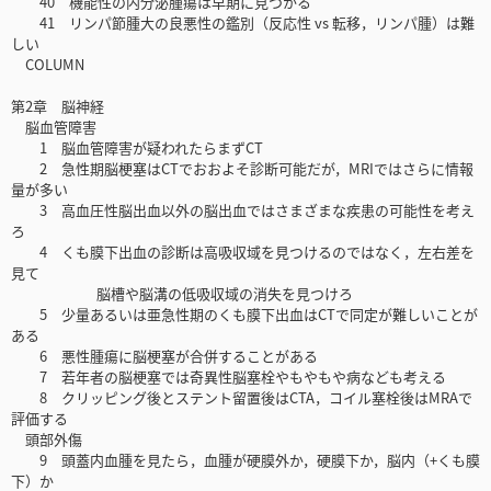
40 機能性の内分泌腫瘍は早期に見つかる
41 リンパ節腫大の良悪性の鑑別（反応性 vs 転移，リンパ腫）は難
しい
COLUMN
第2章 脳神経
脳血管障害
1 脳血管障害が疑われたらまずCT
2 急性期脳梗塞はCTでおおよそ診断可能だが，MRIではさらに情報
量が多い
3 高血圧性脳出血以外の脳出血ではさまざまな疾患の可能性を考え
ろ
4 くも膜下出血の診断は高吸収域を見つけるのではなく，左右差を
見て
脳槽や脳溝の低吸収域の消失を見つけろ
5 少量あるいは亜急性期のくも膜下出血はCTで同定が難しいことが
ある
6 悪性腫瘍に脳梗塞が合併することがある
7 若年者の脳梗塞では奇異性脳塞栓やもやもや病なども考える
8 クリッピング後とステント留置後はCTA，コイル塞栓後はMRAで
評価する
頭部外傷
9 頭蓋内血腫を見たら，血腫が硬膜外か，硬膜下か，脳内（+くも膜
下）か