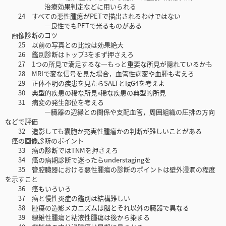
治療効果判定などに用いられる
24 すべての悪性腫瘍がPETで描出されるわけではない
―良性でもPETで光るものがある
画像診断のコツ
25 以前の写真との比較は効果絶大
26 鑑別診断はトップ3をまず押さえろ
27 1つの所見で満足するな―もっと重要な所見が隠れているかも
28 MRIで変な信号を見た場合，血管性病変や血腫も考えろ
29 正体不明の疾患を見たらSALTとIgG4を考えよ
30 典型的疾患の稀な所見»稀な疾患の典型的所見
31 病変の発生部位を考える
―臓器の辺縁との関係や支配血管，周囲組織の圧排の方向
などで評価
32 造影しても嚢胞か充実性腫瘤かの判断が難しいことがある
癌の画像診断のポイント
33 癌の診断ではTNMを押さえろ
34 癌の病期診断で迷ったらunderstagingを
35 管腔臓器における悪性腫瘍の診断のポイントは壁外浸潤の程度
を示すこと
36 癌もいろいろ
37 癌と慢性炎症の鑑別は結構難しい
38 腫瘍の造影メカニズムは脳とそれ以外の臓器で異なる
39 線維性腫瘍と粘液性腫瘍は後から染まる