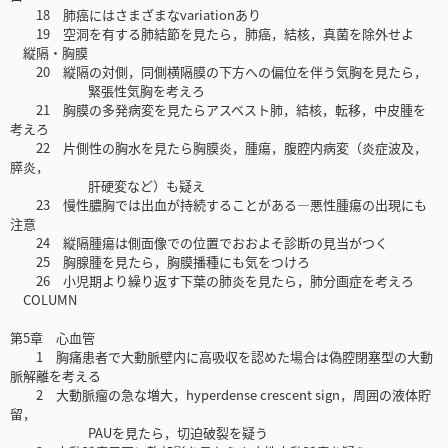
18 肺癌にはさまざまなvariationあり
19 空洞を有する肺結節を見たら，肺癌，結核，真菌を除外せよ
縦隔・胸膜
20 縦隔の対側，同側横隔膜の下方への偏位を伴う気胸を見たら，
緊張性気胸を考えろ
21 胸膜の多発病変を見たらアスベスト肺，結核，転移，中皮腫を
考えろ
22 片側性の胸水を見たら胸膜炎，腫瘍，腹腔内病変（炎症波及，
膵炎，
肝硬変など）も疑え
23 慢性膿胸では出血が持続することがある―悪性腫瘍の出現にも
注意
24 縦隔腫瘍は側面像での位置でおおよそ診断の見当がつく
25 胸腺腫を見たら，胸膜播種にも気をつけろ
26 小児期より繰り返す下葉の肺炎を見たら，肺分画症を考えろ
COLUMN
第5章 心血管
1 胸痛患者で大動脈壁内に高吸収を認めた場合は偽腔閉塞型の大動
脈解離を考える
2 大動脈瘤の急な増大，hyperdense crescent sign，周囲の液体貯
留，
PAUを見たら，切迫破裂を疑う