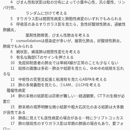
4 びまん性粒状影は粒の分布によって小葉中心性，汎小葉性，リン
パ行性，
ランダムに分けて考える
5 すりガラス影は間質性病変と肺胞性病変のいずれでもみられる
6 呼吸苦のあるすりガラス影を見たら，急性好酸球性肺炎，過敏性
肺臓炎，
薬剤性肺障害，びまん性肺炎を考える
7 consolidationは感染症が多いが，器質化肺炎，好酸球性肺炎，
肺癌でもみられる
8 網状影，蜂窩肺は間質性変化を考える
9 有名な胸部CTのサインを押さえる
10 免疫抑制患者の肺炎では単純X線が正常のことも少なくない
11 結核の画像は多彩―肺炎や結節を見たら，ゆめゆめ結核を忘れ
るな
12 中枢性の気管支拡張と粘液栓を見たらABPAを考える
13 肺の多発嚢胞を見たら，①LAM，②LCHを考える
腫瘤性病変
14 肺の末梢の結節影は診断が難しい―経過観察，CT下の生検が必
要だ
15 肺末梢の境界明瞭な微小結節や粗大石灰化のある結節は大多数
が良性である
16 肺癌に見えても良性病変の場合がある―特にクリプトコッカス
17 肺の限局性のすりガラス影は早期の肺癌の場合もあり，要フォ
ロー