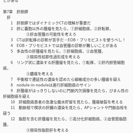
とがある
第7章 肝胆膵
肝
1 肝胆膵ではダイナミックCTの理解が重要だ
2 肝に嚢胞以外の腫瘤を見たら，①肝細胞癌，②肝転移，
③肝血管腫の可能性を考えろ
3 CTは肝転移の診断が苦手だ―EOB・プリモビストを使うべし！
4 EOB・プリモビストでは血管腫の診断が難しいことがある
5 多血性の肝腫瘤を見たら，①肝細胞癌，②血管腫，
③限局性結節性過形成を考える
6 リング状に濃染する肝腫瘤を見たら，①転移，②肝内胆管細胞
癌，
③膿瘍を考える
7 平衡相で遷延性の濃染を認めたら線維成分の多い腫瘍を疑え
8 nodule-in-noduleは進行肝細胞癌のサイン
9 肝腫瘍がはっきりしないのに門脈内欠損像を見たら，びまん性の
肝細胞癌を疑え
10 肝細胞癌患者の急激な腹水貯留を見たら，腫瘍破裂を考える
11 動脈相で楔状の肝臓の濃染を見たら，APシャントや門脈血栓を
疑う
12 脂肪を含む肝腫瘤を見たら，①高分化肝細胞癌，②血管筋脂肪
腫，
③限局性脂肪肝を考える