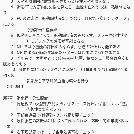
3 大動脈瘤周囲に軟部影を見たら炎症性大動脈瘤を疑う
4 造影CTで左房内に欠損を見たら，血栓や血流うっ滞，粘液腫を疑
う
5 PCIの適応には冠動脈狭窄だけでなく，FFRや心筋シンチグラフィ
による
心筋評価も重要だ
6 冠動脈CTAによって，冠動脈狭窄のみならず，プラークの性状や
リモデリングの評価が可能となる
7 MRIでは心機能の評価のみならず，心筋の評価も可能である
8 MRIによる心筋の遅延造影パターンは疾患によってさまざま
9 若年者で，大動脈とその分枝の壁肥厚，狭窄を見た場合は高安動
脈炎を考える
10 肺血栓塞栓症のリスクが高い場合，CT早期相での肺動脈と平衡
相での
骨盤から下腿静脈血栓の精査を行う
COLUMN
第6章 消化管・急性腹症
1 胃透視で巨大皺襞を見たら，①スキルス胃癌，②悪性リンパ腫，
③急性胃炎を考える
2 下部食道癌では腹腔内リンパ節も要チェック
3 急性腹症の診断はCTに取って代わられた―診断目的の単純X線は
不要！
4 右下腹部痛では，まず虫垂と憩室をチェック