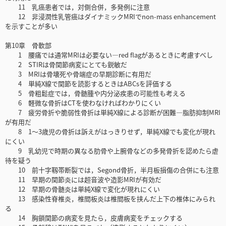
11 乳癌患者では，対側合併，多発例に注意
12 非浸潤性乳管癌はダイナミックMRIでnon-mass enhancement
を示すことが多い
第10章 骨軟部
1 腰痛では通常MRIは必要ない―red flagがあるときに考慮すべし
2 STIRは骨関節病変にとても鋭敏だ
3 MRIは骨壊死や骨端症の早期診断に有用だ
4 単純X線で関節を読影するときはABCsを評価する
5 骨粗鬆症では，骨髄腫や内分泌疾患の可能性も考える
6 軽微な骨折はCTを使わなければわかりにくい
7 疲労骨折や脆弱性骨折は単純X線による診断が困難―脂肪抑制MRI
が有用だ
8 1～3歳児の骨折は訴えがはっきりせず，単純X線でも変化が現れ
にくい
9 乳幼児で時期の異なる肋骨や上腕骨などの多発骨折を認めたら虐
待を疑う
10 前十字靱帯断裂では，Segond骨折，半月板損傷の合併にも注意
11 早期の関節炎には超音波や造影MRIが有効だ
12 早期の骨髄炎は単純X線で変化が現れにくい
13 感染性脊椎炎，椎間板炎は椎間板を挟んだ上下の椎体にみられ
る
14 胸鎖関節の病変を見たら，皮膚病変をチェックする