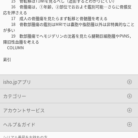
15 骨転移はT1WIを見るべし（造影するとわかりにくい）
16 骨腫瘍は，①年齢，②部位でおおよそ鑑別可能―さらに骨膜反
応を押さえる
17 成人の骨腫瘍を見たらまず転移と骨髄腫を考える
18 骨軟部腫瘍の鑑別はMRIでは嚢胞や脂肪腫以外は非特異的なこと
が多い
19 軟部腫瘍でヘモジデリンの沈着を見たら腱鞘巨細胞腫やPVNS，
陳旧性血腫を考える
COLUMN
索引
isho.jpアプリ
カテゴリー
アカウントサービス
ヘルプ＆ガイド
シリアル番号をお持ちの方