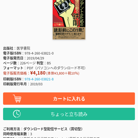
出版社
医学書院
電子版ISBN
978-4-260-63821-0
電子版発売日
2019/04/29
ページ数
226ページ
判型
B5
フォーマット
PDF（パソコンへのダウンロード不可）
¥4,180
電子版販売価格：
(本体¥3,800＋税10％)
印刷版ISBN
978-4-260-03821-8
印刷版発行年月
2019/03
カートに入れる
ちょっと立ち読み
ご利用方法
ダウンロード型配信サービス（買切型）
同時使用端末数
3