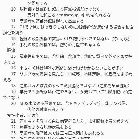
を鑑別する
10 脳挫傷では撃側に起こる直撃損傷だけでなく，
反対側に起こる contrecoup injuryも忘れるな
11 高齢者の頭部外傷は遅れて出血する
12 CTで所見がはっきりしないのに意識障害が遷延する場合は軸索
損傷を疑う
13 軽度の頭部外傷で安易にCTを施行すべきではない（特に小児）
14 小児の頭部外傷では，虐待の可能性も考える
腫瘍
15 腫瘍性病変では，①年齢，②部位，③脳実質内か外かをまず押
さえる
16 小さな転移はMRIで造影しなければわからないことが多い
17 リング状の濃染を見たら，①転移，②膠芽腫，③膿瘍をまず考
える
18 造影される病変のすべてが脳腫瘍ではない（造影効果≠腫瘍）
19 単発でも脳転移は否定できない，多発していても膠芽腫は否定
できない
20 AIDS患者の脳腫瘤では，①トキソプラズマ症，②リンパ腫，
③他の膿瘍を考える
変性疾患，その他
21 若年者で多発する白質病変を見たら，まず脱髄疾患を考えろ
22 腫瘍のような脱髄疾患もある
23 高齢者の脳室拡大では正常圧水頭症も忘れるな
24 認知症の鑑別にはシンチグラフィが有効