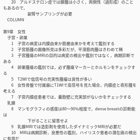
20 アルドステロン症では腺腫は小さく，両側性（過形成）のこと
もあるので，
副腎サンプリングが必要
COLUMN
第9章 女性
子宮・卵巣
1 子宮の病変は内膜由来か筋層由来かを考えて鑑別する
2 子宮筋腫の画像所見は多彩だが，平滑筋肉腫はきわめて稀
3 子宮腫瘍のMRIの目的は病変の検出や鑑別ではなく，病期診断で
ある
4 卵巣腫瘍の鑑別では，必ず腫瘍マーカーとホルモンをチェックす
る
5 T2WIで低信号の充実性腫瘤は良性が多い
6 女性骨盤で付属器にT1WIで高信号を見た場合，内膜症と奇形腫を
考える
7 子宮内膜症患者では，嚢胞壁に充実部がないかをチェックする
乳腺
8 マンモグラフィの感度は80～90％程度で，dense breastの診断能
は
下がることに留意せよ
9 乳腺MRIでは造影剤を使用したダイナミックMRIが必要だ
10 MRIは病期診断，良悪性の鑑別，ハイリスク患者の潜在癌の検出
に有用だ