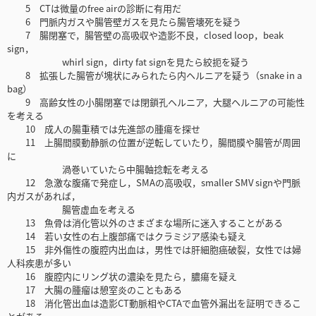
5 CTは微量のfree airの診断に有用だ
6 門脈内ガスや腸管壁ガスを見たら腸管壊死を疑う
7 腸閉塞で，腸管壁の高吸収や造影不良，closed loop，beak
sign，
whirl sign，dirty fat signを見たら絞扼を疑う
8 拡張した腸管が塊状にみられたら内ヘルニアを疑う（snake in a
bag）
9 高齢女性の小腸閉塞では閉鎖孔ヘルニア，大腿ヘルニアの可能性
を考える
10 成人の腸重積では先進部の腫瘍を探せ
11 上腸間膜動静脈の位置が逆転していたり，腸間膜や腸管が周囲
に
渦巻いていたら中腸軸捻転を考える
12 急激な腹痛で発症し，SMAの高吸収，smaller SMV signや門脈
内ガスがあれば，
腸管虚血を考える
13 魚骨は消化管以外のさまざまな場所に迷入することがある
14 若い女性の右上腹部痛ではクラミジア感染も疑え
15 非外傷性の腹腔内出血は，男性では肝細胞癌破裂，女性では婦
人科疾患が多い
16 腹腔内にリング状の濃染を見たら，膿瘍を疑え
17 大腸の腫瘤は憩室炎のこともある
18 消化管出血は造影CT動脈相やCTAで血管外漏出を証明できるこ