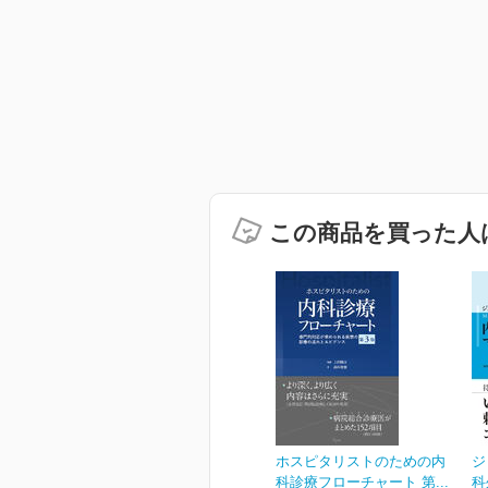
この商品を買った人
ホスピタリストのための内
ジ
科診療フローチャート 第...
科