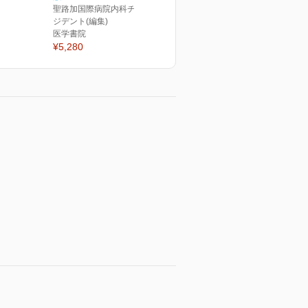
聖路加国際病院内科チーフレ
ジデント(編集)
医学書院
¥5,280