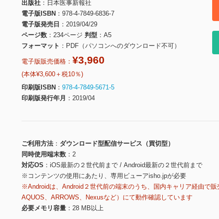
出版社
日本医事新報社
電子版ISBN
978-4-7849-6836-7
電子版発売日
2019/04/29
ページ数
234ページ
判型
A5
フォーマット
PDF（パソコンへのダウンロード不可）
¥3,960
電子版販売価格：
(本体¥3,600＋税10％)
印刷版ISBN
978-4-7849-5671-5
印刷版発行年月
2019/04
ご利用方法
ダウンロード型配信サービス（買切型）
同時使用端末数
2
対応OS
iOS最新の２世代前まで / Android最新の２世代前まで
※コンテンツの使用にあたり、専用ビューアisho.jpが必要
※Androidは、Android２世代前の端末のうち、国内キャリア経由で販
AQUOS、ARROWS、Nexusなど）にて動作確認しています
必要メモリ容量
28 MB以上