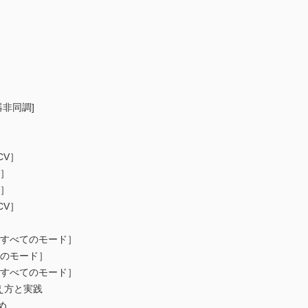
非同調]
CV］
V］
V］
CV］
［すべてのモード］
てのモード］
［すべてのモード］
え方と実践
め