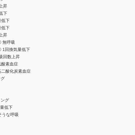
上昇
低下
量低下
量低下
上昇
① 無呼吸
② 1回換気量低下
吸回数上昇
低酸素血症
高二酸化炭素血症
ング
ィング
気量低下
そうな呼吸