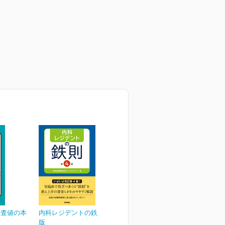
検査値の本
内科レジデントの鉄則 第4
版