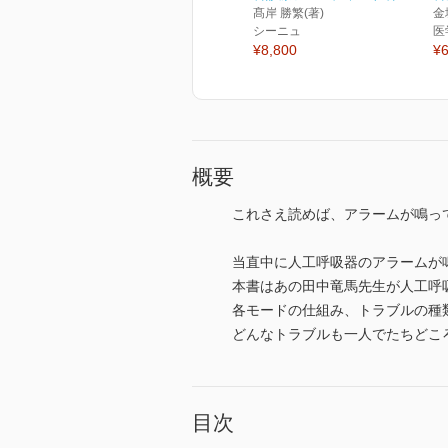
髙岸 勝繁(著)
金
シーニュ
医
¥8,800
¥6
概要
これさえ読めば、アラームが鳴っ
当直中に人工呼吸器のアラームが
本書はあの田中竜馬先生が人工呼
各モードの仕組み、トラブルの種
どんなトラブルも一人でたちどこ
目次